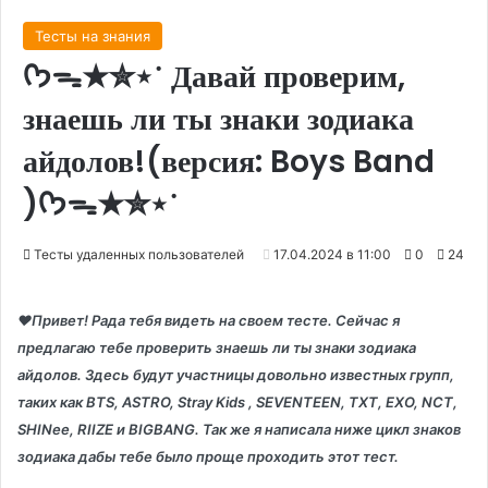
Тесты на знания
ᡣ𐭩ᯓ★✮⋆˙ Давай проверим,
знаешь ли ты знаки зодиака
айдолов!(версия: Boys Band
)ᡣ𐭩ᯓ★✮⋆˙
Тесты удаленных пользователей
17.04.2024 в 11:00
0
24
❤️Привет! Рада тебя видеть на своем тесте. Сейчас я
предлагаю тебе проверить знаешь ли ты знаки зодиака
айдолов. Здесь будут участницы довольно известных групп,
таких как BTS, ASTRO, Stray Kids , SEVENTEEN, TXT, EXO, NCT,
SHINee, RIIZE и BIGBANG. Так же я написала ниже цикл знаков
зодиака дабы тебе было проще проходить этот тест.