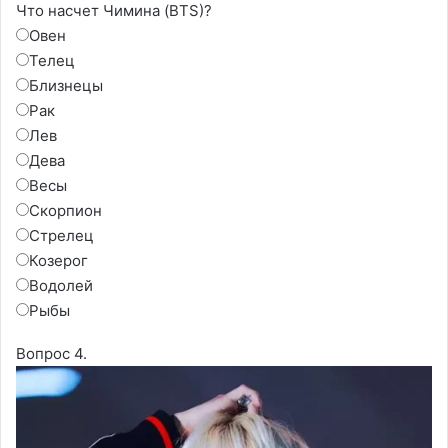
Что насчет Чимина (BTS)?
Овен
Телец
Близнецы
Рак
Лев
Дева
Весы
Скорпион
Стрелец
Козерог
Водолей
Рыбы
Вопрос 4.