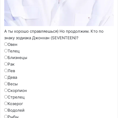
А ты хорошо справляешься) Но продолжим. Кто по
знаку зодиака Джонхан (SEVENTEEN)?
Овен
Телец
Близнецы
Рак
Лев
Дева
Весы
Скорпион
Стрелец
Козерог
Водолей
Рыбы