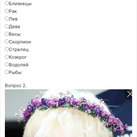
Близнецы
Рак
Лев
Дева
Весы
Скорпион
Стрелец
Козерог
Водолей
Рыбы
Вопрос 2.