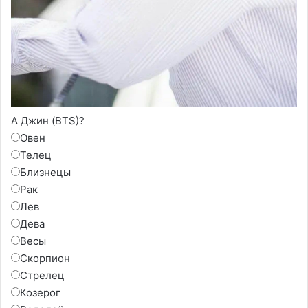
А Джин (BTS)?
Овен
Телец
Близнецы
Рак
Лев
Дева
Весы
Скорпион
Стрелец
Козерог