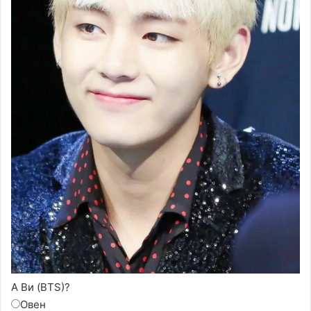
А Ви (BTS)?
Овен