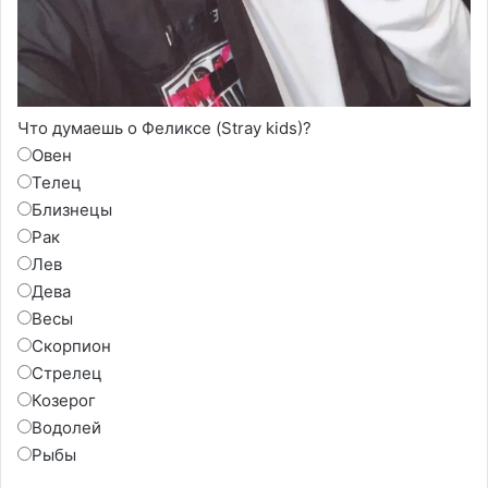
Что думаешь о Феликсе (Stray kids)?
Овен
Телец
Близнецы
Рак
Лев
Дева
Весы
Скорпион
Стрелец
Козерог
Водолей
Рыбы