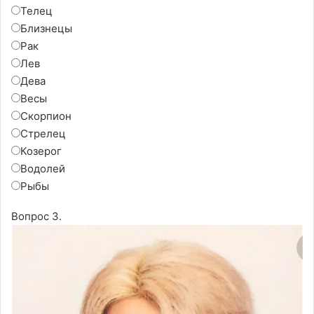
Телец
Близнецы
Рак
Лев
Дева
Весы
Скорпион
Стрелец
Козерог
Водолей
Рыбы
Вопрос 3.