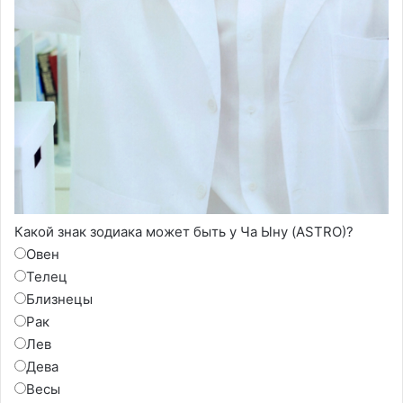
Какой знак зодиака может быть у Ча Ыну (ASTRO)?
Овен
Телец
Близнецы
Рак
Лев
Дева
Весы