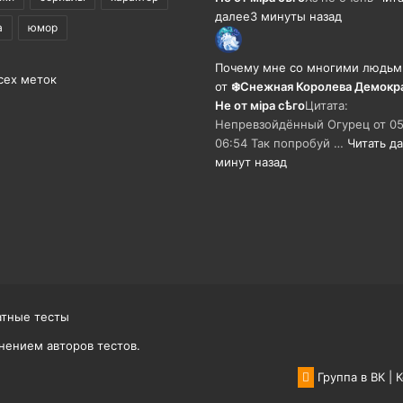
далее
3 минуты назад
а
юмор
Почему мне со многими людьм
сех меток
от
❄️Снежная Королева Демокр
Не от мiра сѣго
Цитата:
Непревзойдëнный Огурец от 05
06:54 Так попробуй …
Читать д
минут назад
атные тесты
нением авторов тестов.
Группа в ВК
|
К