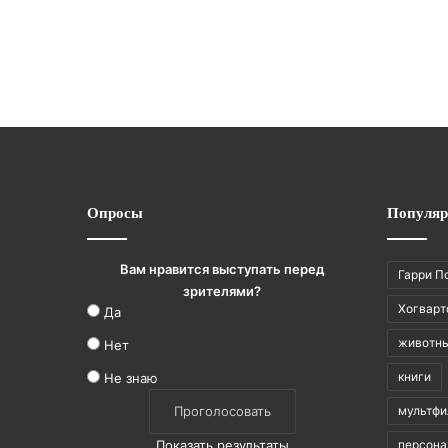
Опросы
Популяр
Вам нравится выступать перед
Гарри П
зрителями?
Хогварт
Да
животн
Нет
книги
Не знаю
мультф
Показать результаты
персон