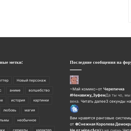
ные метки:
Последние сообщения на фор
оттер
Новый персонаж
~Май комикс~
от
Черепичка
с
аниме
волшебство
#Ненавижу_Зуфем
Да ты чо, мы
ые
история
картинки
века.
Читать далее
3 секунды на
любовь
магия
Вам нравятся ранговые систем
ильмы
необычное
от
❄️Снежная Королева Демокр
ажи
сериалы
характер
Не от мiра сѣго
Хз не очень
Чита