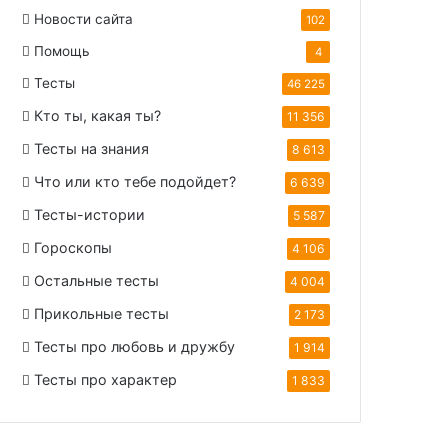
Новости сайта
102
Помощь
4
Тесты
46 225
Кто ты, какая ты?
11 356
Тесты на знания
8 613
Что или кто тебе подойдет?
6 639
Тесты-истории
5 587
Гороскопы
4 106
Остальные тесты
4 004
Прикольные тесты
2 173
Тесты про любовь и дружбу
1 914
Тесты про характер
1 833