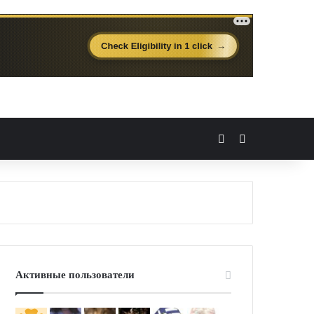
Вход
Случайная 
Активные пользователи