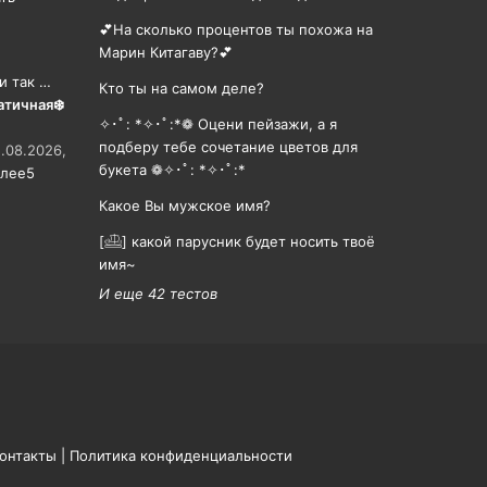
💕На сколько процентов ты похожа на
Марин Китагаву?💕
и так …
Кто ты на самом деле?
атичная❄️
✧･ﾟ: *✧･ﾟ:*❁ Оцени пейзажи, а я
подберу тебе сочетание цветов для
.08.2026,
букета ❁✧･ﾟ: *✧･ﾟ:*
алее
5
Какое Вы мужское имя?
[𓊝] какой парусник будет носить твоë
имя~
И еще 42 тестов
онтакты
|
Политика конфиденциальности