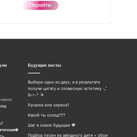
уме
Будущие посты
Выбери одно из двух, а в результате
получи цитату и словесную эстетику ‧₊˚
🦢✧˖°. ࣪𖤐
 канон
Русалка или сирена?
зад
Какой ты сосед???
ы?
Шаг в новое будущее 💖
атичная❄️
Подбор песен из звёздного дитя + обои
ть