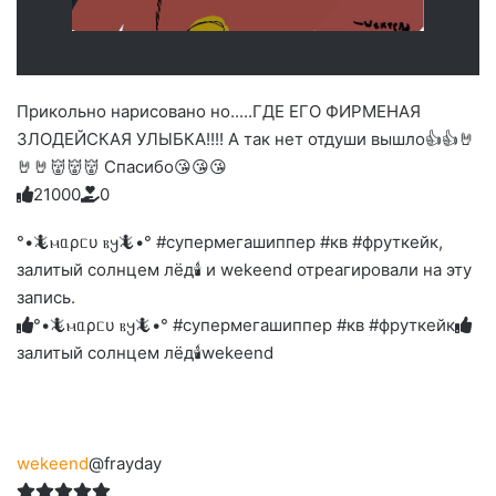
Прикольно нарисовано но.....ГДЕ ЕГО ФИРМЕНАЯ
ЗЛОДЕЙСКАЯ УЛЫБКА!!!! А так нет отдуши вышло👍👍🤘
🤘🤘👹👹👹 Спасибо😘😘😘
2
1
0
0
0
0
Голосуйте
Нажмите
Нажмите
Нажмите
Нажмите
Нажмите
-
на
на
на
на
на
палец
реакцию:
°•🦎ⲙᥲρᥴυ ⲃ𐔤🦎•° #супермегашиппер #кв #фруткейк,
реакцию:
реакцию:
реакцию:
реакцию:
вверх.
благодарю
улыбаюсь
смеюсь
печаль
плачу
залитый солнцем лёд🕯 и wekeend отреагировали на эту
до
слез
запись.
°•🦎ⲙᥲρᥴυ ⲃ𐔤🦎•° #супермегашиппер #кв #фруткейк
залитый солнцем лёд🕯
wekeend
wekeend
@frayday