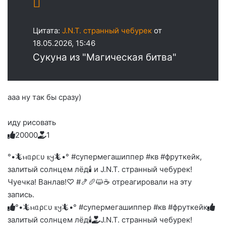
Цитата:
J.N.T. странный чебурек
от
18.05.2026, 15:46
Сукуна из "Магическая битва"
ааа ну так бы сразу)
иду рисовать
2
0
0
0
0
1
Голосуйте
Нажмите
Нажмите
Нажмите
Нажмите
Нажмите
-
на
на
на
на
на
палец
реакцию:
°•🦎ⲙᥲρᥴυ ⲃ𐔤🦎•° #супермегашиппер #кв #фруткейк,
реакцию:
реакцию:
реакцию:
реакцию:
вверх.
благодарю
улыбаюсь
смеюсь
печаль
плачу
залитый солнцем лёд🕯 и J.N.T. странный чебурек!
до
слез
Чуечка! Ванлав!♡ #🍤🥖😺☕ отреагировали на эту
запись.
°•🦎ⲙᥲρᥴυ ⲃ𐔤🦎•° #супермегашиппер #кв #фруткейк
залитый солнцем лёд🕯
J.N.T. странный чебурек!