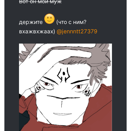
Вот он мой муж
держите
(что с ним?
вхажвхжаах)
@jennntt27379