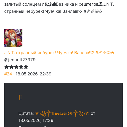
залитый солнцем лёд🕯
Без ника и хештегов
J.N.T.
странный чебурек! Чуечка! Ванлав!♡ #🍤🥖😺☕
J.N.T. странный чебурек! Чуечка! Ванлав!♡ #🍤🥖😺☕
@jennntt27379
#24
· 18.05.2026, 22:39
Цитата:
☆꧁༒☬𝖜𝖊𝖐𝖊𝖊𝖓𝖉☬༒꧂☆
от
18.05.2026, 17:39