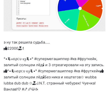
э ну так решила судьба.....
2
2
0
0
0
1
Голосуйте
Нажмите
Нажмите
Нажмите
Нажмите
Нажмите
-
на
на
на
на
на
палец
реакцию:
°•🦎ⲙᥲρᥴυ ⲃ𐔤🦎•° #супермегашиппер #кв #фруткейк,
реакцию:
реакцию:
реакцию:
реакцию:
вверх.
благодарю
улыбаюсь
смеюсь
печаль
плачу
залитый солнцем лёд🕯 и 3 отреагировали на эту запись.
до
слез
°•🦎ⲙᥲρᥴυ ⲃ𐔤🦎•° #супермегашиппер #кв #фруткейк
залитый солнцем лёд🕯
Без ника и хештегов
✩ wubba
lubba dub dub ✩
J.N.T. странный чебурек! Чуечка!
Ванлав!♡ #🍤🥖😺☕