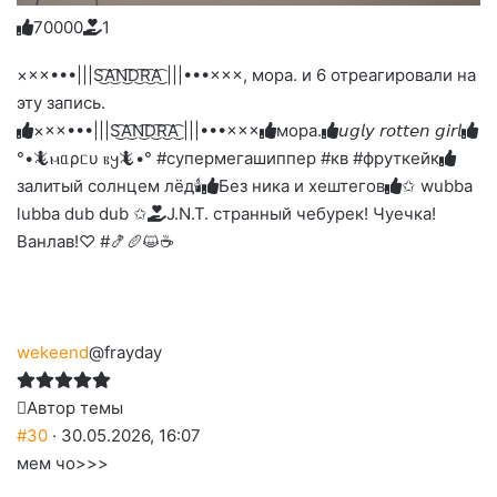
7
0
0
0
0
1
Голосуйте
Нажмите
Нажмите
Нажмите
Нажмите
Нажмите
-
на
на
на
на
на
палец
реакцию:
×××•••|||S͜͡A͜͡N͜͡D͜͡R͜͡A͜͡ |||•••×××, мора. и 6 отреагировали на
реакцию:
реакцию:
реакцию:
реакцию:
вверх.
благодарю
улыбаюсь
смеюсь
печаль
плачу
эту запись.
до
слез
×××•••|||S͜͡A͜͡N͜͡D͜͡R͜͡A͜͡ |||•••×××
мора.
𝘶𝘨𝘭𝘺 𝘳𝘰𝘵𝘵𝘦𝘯 𝘨𝘪𝘳𝘭
°•🦎ⲙᥲρᥴυ ⲃ𐔤🦎•° #супермегашиппер #кв #фруткейк
залитый солнцем лёд🕯
Без ника и хештегов
✩ wubba
lubba dub dub ✩
J.N.T. странный чебурек! Чуечка!
Ванлав!♡ #🍤🥖😺☕
wekeend
@frayday
Автор темы
#30
· 30.05.2026, 16:07
мем чо>>>