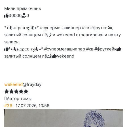
Мили прям очень
3
0
0
0
0
0
Голосуйте
Нажмите
Нажмите
Нажмите
Нажмите
Нажмите
-
на
на
на
на
на
палец
реакцию:
°•🦎ⲙᥲρᥴυ ⲃ𐔤🦎•° #супермегашиппер #кв #фруткейк,
реакцию:
реакцию:
реакцию:
реакцию:
вверх.
благодарю
улыбаюсь
смеюсь
печаль
плачу
залитый солнцем лёд🕯 и wekeend отреагировали на эту
до
слез
запись.
°•🦎ⲙᥲρᥴυ ⲃ𐔤🦎•° #супермегашиппер #кв #фруткейк
залитый солнцем лёд🕯
wekeend
wekeend
@frayday
Автор темы
#36
· 17.07.2026, 10:56