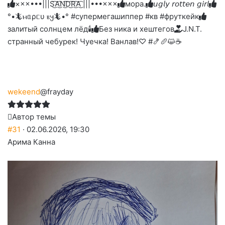
слез
×××•••|||S͜͡A͜͡N͜͡D͜͡R͜͡A͜͡ |||•••×××
мора.
𝘶𝘨𝘭𝘺 𝘳𝘰𝘵𝘵𝘦𝘯 𝘨𝘪𝘳𝘭
°•🦎ⲙᥲρᥴυ ⲃ𐔤🦎•° #супермегашиппер #кв #фруткейк
залитый солнцем лёд🕯
Без ника и хештегов
J.N.T.
странный чебурек! Чуечка! Ванлав!♡ #🍤🥖😺☕
wekeend
@frayday
Автор темы
#31
· 02.06.2026, 19:30
Арима Канна