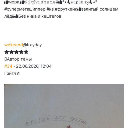
мора.
𝙽𝚒𝚐𝚑𝚝𝚜𝚑𝚊𝚍𝚎🕯
°•🦎ⲙᥲρᥴυ ⲃ𐔤🦎•°
до
слез
#супермегашиппер #кв #фруткейк
залитый солнцем
лёд🕯
Без ника и хештегов
wekeend
@frayday
Автор темы
#34
· 22.06.2026, 12:04
Гэнгл☆