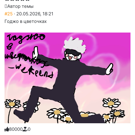
Автор темы
#25
· 20.05.2026, 18:21
Годжо в цветочках
8
0
0
0
0
0
Голосуйте
Нажмите
Нажмите
Нажмите
Нажмите
Нажмите
-
на