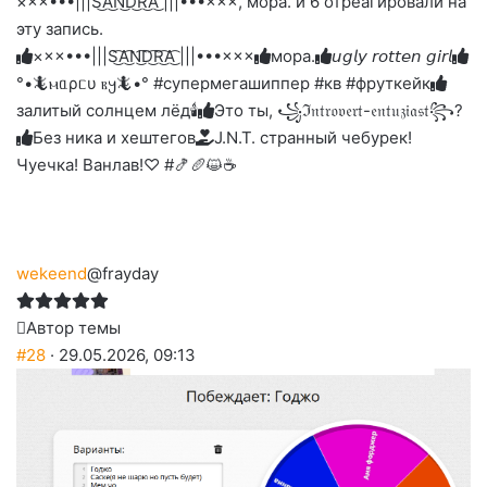
×××•••|||S͜͡A͜͡N͜͡D͜͡R͜͡A͜͡ |||•••×××, мора. и 6 отреагировали на
реакцию:
реакцию:
реакцию:
реакцию:
вверх.
благодарю
улыбаюсь
смеюсь
печаль
плачу
эту запись.
до
слез
×××•••|||S͜͡A͜͡N͜͡D͜͡R͜͡A͜͡ |||•••×××
мора.
𝘶𝘨𝘭𝘺 𝘳𝘰𝘵𝘵𝘦𝘯 𝘨𝘪𝘳𝘭
°•🦎ⲙᥲρᥴυ ⲃ𐔤🦎•° #супермегашиппер #кв #фруткейк
залитый солнцем лёд🕯
Это ты, ꧁ℑ𝔫𝔱𝔯𝔬𝔳𝔢𝔯𝔱-𝔢𝔫𝔱𝔲𝔷𝔦𝔞𝔰𝔱꧂?
Без ника и хештегов
J.N.T. странный чебурек!
Чуечка! Ванлав!♡ #🍤🥖😺☕
wekeend
@frayday
Автор темы
#28
· 29.05.2026, 09:13