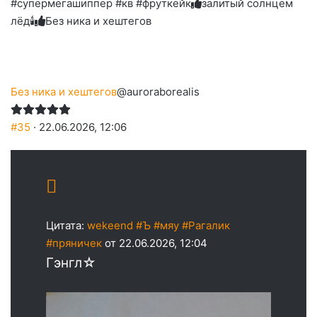
#супермегашиппер #кв #фруткейк
залитый солнцем
лёд🕯
Без ника и хештегов
Без ника и хештегов
@auroraborealis
#35
· 22.06.2026, 12:06
Цитата:
wekeend #Ъ #мяу #Рагалик
#пряничек
от 22.06.2026, 12:04
Гэнгл☆