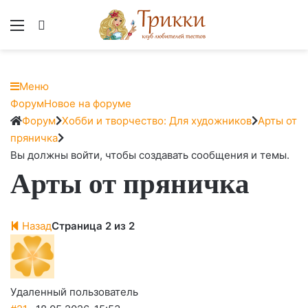
Меню
Вход
Меню
Навигация
Форум
Новое на форуме
Форума
Форум
Форум
Хобби и творчество: Для художников
Арты от
breadcrumbs
пряничка
-
Вы должны войти, чтобы создавать сообщения и темы.
Арты от пряничка
Вы
здесь:
Назад
Страница 2 из 2
Удаленный пользователь