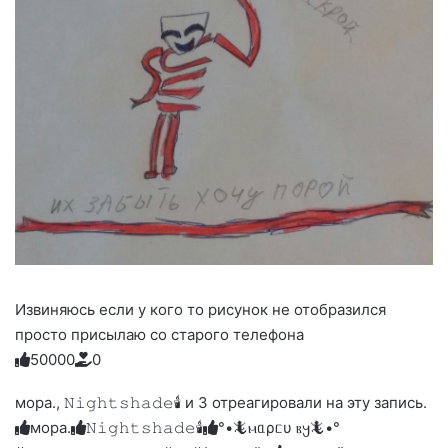
Извиняюсь если у кого то рисунок не отобразился
просто присылаю со старого телефона
5
0
0
0
0
0
Голосуйте
Нажмите
Нажмите
Нажмите
Нажмите
Нажмите
-
на
на
на
на
на
палец
реакцию:
мора., 𝙽𝚒𝚐𝚑𝚝𝚜𝚑𝚊𝚍𝚎🕯 и 3 отреагировали на эту запись.
реакцию:
реакцию:
реакцию:
реакцию:
вверх.
благодарю
улыбаюсь
смеюсь
печаль
плачу
мора.
𝙽𝚒𝚐𝚑𝚝𝚜𝚑𝚊𝚍𝚎🕯
°•🦎ⲙᥲρᥴυ ⲃ𐔤🦎•°
до
слез