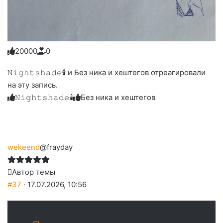
2
0
0
0
0
0
Голосуйте
Нажмите
Нажмите
Нажмите
Нажмите
Нажмите
-
на
на
на
на
на
палец
реакцию:
𝙽𝚒𝚐𝚑𝚝𝚜𝚑𝚊𝚍𝚎🕯 и Без ника и хештегов отреагировали
реакцию:
реакцию:
реакцию:
реакцию:
вверх.
благодарю
улыбаюсь
смеюсь
печаль
плачу
на эту запись.
до
слез
𝙽𝚒𝚐𝚑𝚝𝚜𝚑𝚊𝚍𝚎🕯
Без ника и хештегов
wekeend
@frayday
Автор темы
#37
· 17.07.2026, 10:56