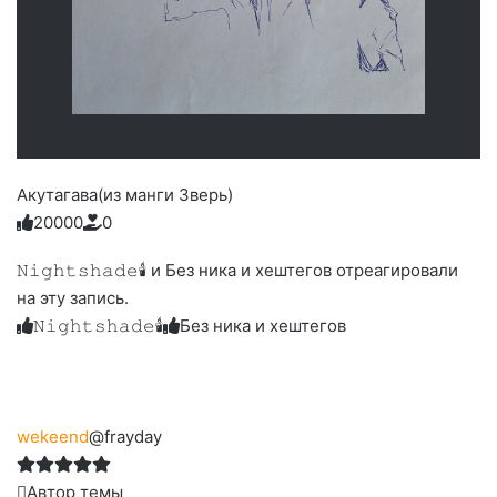
Акутагава(из манги Зверь)
2
0
0
0
0
0
Голосуйте
Нажмите
Нажмите
Нажмите
Нажмите
Нажмите
-
на
на
на
на
на
палец
реакцию:
𝙽𝚒𝚐𝚑𝚝𝚜𝚑𝚊𝚍𝚎🕯 и Без ника и хештегов отреагировали
реакцию:
реакцию:
реакцию:
реакцию:
вверх.
благодарю
улыбаюсь
смеюсь
печаль
плачу
на эту запись.
до
слез
𝙽𝚒𝚐𝚑𝚝𝚜𝚑𝚊𝚍𝚎🕯
Без ника и хештегов
wekeend
@frayday
Автор темы