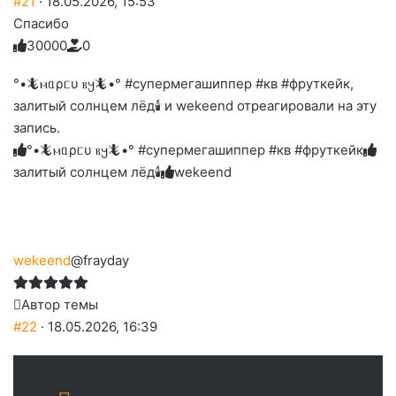
#21
· 18.05.2026, 15:53
Спасибо
3
0
0
0
0
0
Голосуйте
Нажмите
Нажмите
Нажмите
Нажмите
Нажмите
-
на
на
на
на
на
палец
реакцию:
°•🦎ⲙᥲρᥴυ ⲃ𐔤🦎•° #супермегашиппер #кв #фруткейк,
реакцию:
реакцию:
реакцию:
реакцию:
вверх.
благодарю
улыбаюсь
смеюсь
печаль
плачу
залитый солнцем лёд🕯 и wekeend отреагировали на эту
до
слез
запись.
°•🦎ⲙᥲρᥴυ ⲃ𐔤🦎•° #супермегашиппер #кв #фруткейк
залитый солнцем лёд🕯
wekeend
wekeend
@frayday
Автор темы
#22
· 18.05.2026, 16:39