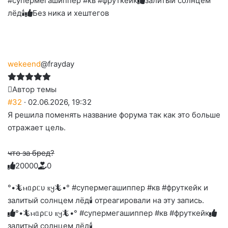
#супермегашиппер #кв #фруткейк
залитый солнцем
лёд🕯
Без ника и хештегов
wekeend
@frayday
Автор темы
#32
· 02.06.2026, 19:32
Я решила поменять название форума так как это больше
отражает цель.
что за бред?
2
0
0
0
0
0
Голосуйте
Нажмите
Нажмите
Нажмите
Нажмите
Нажмите
-
на
на
на
на
на
палец
реакцию:
°•🦎ⲙᥲρᥴυ ⲃ𐔤🦎•° #супермегашиппер #кв #фруткейк и
реакцию:
реакцию:
реакцию:
реакцию:
вверх.
благодарю
улыбаюсь
смеюсь
печаль
плачу
залитый солнцем лёд🕯 отреагировали на эту запись.
до
слез
°•🦎ⲙᥲρᥴυ ⲃ𐔤🦎•° #супермегашиппер #кв #фруткейк
залитый солнцем лёд🕯