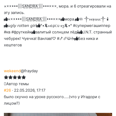
на
на
на
на
палец
реакцию:
×××•••|||S͜͡A͜͡N͜͡D͜͡R͜͡A͜͡ |||•••×××, мора. и 6 отреагировали на
реакцию:
реакцию:
реакцию:
реакцию:
вверх.
благодарю
улыбаюсь
смеюсь
печаль
плачу
эту запись.
до
слез
×××•••|||S͜͡A͜͡N͜͡D͜͡R͜͡A͜͡ |||•••×××
мора.
🧼 ༒ⲙⲟⲣⲁⲏⲁ༒ 🕯️
𝘶𝘨𝘭𝘺 𝘳𝘰𝘵𝘵𝘦𝘯 𝘨𝘪𝘳𝘭
°•🦎ⲙᥲρᥴυ ⲃ𐔤🦎•° #супермегашиппер
#кв #фруткейк
залитый солнцем лёд🕯
J.N.T. странный
чебурек! Чуечка! Ванлав!♡ #🍤🥖😺☕
Без ника и
хештегов
wekeend
@frayday
Автор темы
#26
· 22.05.2026, 17:17
было скучно на уроке русского.....(что у Итадори с
лицом?)