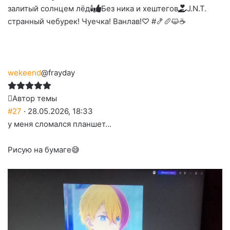
залитый солнцем лёд🕯
Без ника и хештегов
J.N.T.
странный чебурек! Чуечка! Ванлав!♡ #🍤🥖😺☕
wekeend
@frayday
Автор темы
#27
· 28.05.2026, 18:33
у меня сломался планшет...
Рисую на бумаге😅