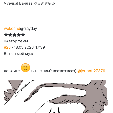
Чуечка! Ванлав!♡ #🍤🥖😺☕
wekeend
@frayday
Автор темы
#23
· 18.05.2026, 17:39
Вот он мой муж
держите
(что с ним? вхажвхжаах)
@jennntt27379