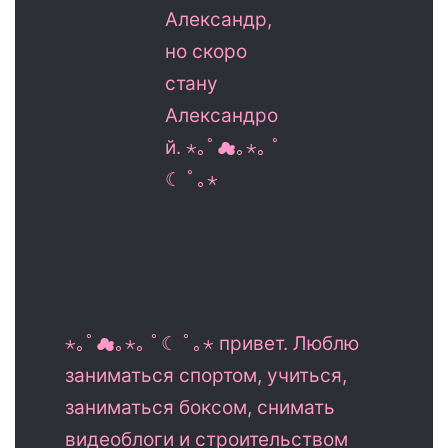
Александр,
но скоро
стану
Александро
й. ⋆｡ﾟ☁︎｡⋆｡ ﾟ
☾ ﾟ｡⋆
⋆｡ﾟ☁︎｡⋆｡ ﾟ☾ ﾟ｡⋆ привет. Люблю
заниматься спортом, учиться,
заниматься боксом, снимать
видеоблоги и строительством