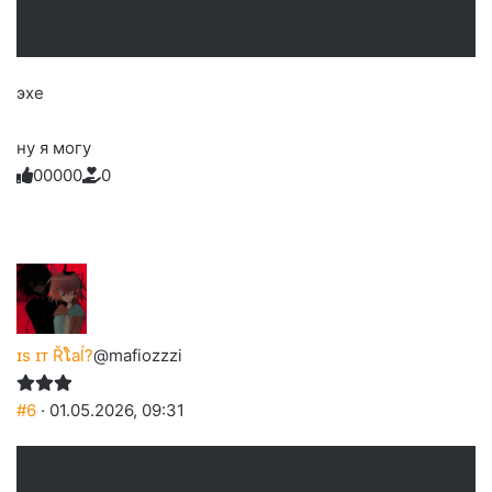
эхе
ну я могу
0
0
0
0
0
0
Голосуйте
Нажмите
Нажмите
Нажмите
Нажмите
Нажмите
-
на
на
на
на
на
палец
реакцию:
реакцию:
реакцию:
реакцию:
реакцию:
вверх.
благодарю
улыбаюсь
смеюсь
печаль
плачу
до
слез
ɪs ɪᴛ Řໂaĺ?
@mafiozzzi
#6
· 01.05.2026, 09:31