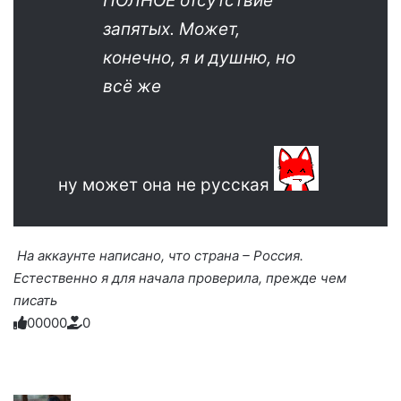
ПОЛНОЕ отсутствие
запятых. Может,
конечно, я и душню, но
всё же
ну может она не русская
На аккаунте написано, что страна – Россия.
Естественно я для начала проверила, прежде чем
писать
0
0
0
0
0
0
Голосуйте
Нажмите
Нажмите
Нажмите
Нажмите
Нажмите
-
на
на
на
на
на
палец
реакцию:
реакцию:
реакцию:
реакцию:
реакцию:
вверх.
благодарю
улыбаюсь
смеюсь
печаль
плачу
до
слез