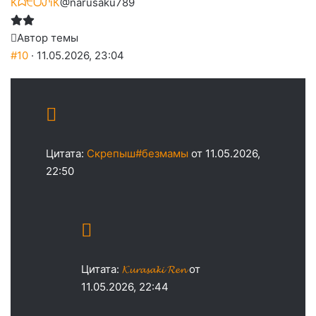
Кᗣ੮ᗜᔑiК
@narusaku789
Автор темы
#10
· 11.05.2026, 23:04
Цитата:
Скрепыш#безмамы
от 11.05.2026,
22:50
Цитата:
𝓚𝓾𝓻𝓪𝓼𝓪𝓴𝓲 𝓡𝓮𝓷
от
11.05.2026, 22:44