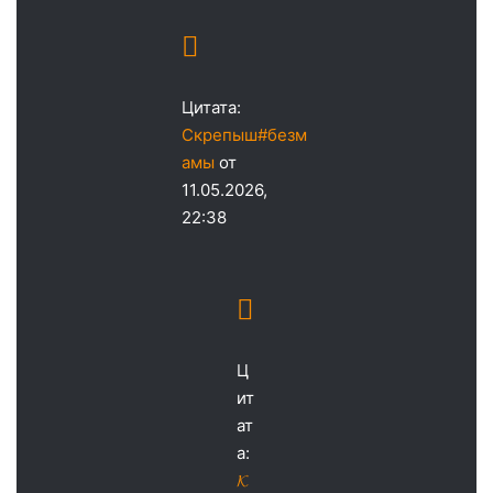
Цитата:
Скрепыш#безм
амы
от
11.05.2026,
22:38
Ц
ит
ат
а:
𝓚