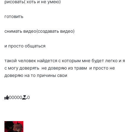
рисовать( хоть и не умею)
готовить
снимать видео(создавать видео)
и просто общаться
такой человек найдется с которым мне будет легко и я
с могу доверять не доверяю из травм и просто не
доверяю на то причины свои
0
0
0
0
0
0
Голосуйте
Нажмите
Нажмите
Нажмите
Нажмите
Нажмите
-
на
на
на
на
на
палец
реакцию:
реакцию:
реакцию:
реакцию:
реакцию:
вверх.
благодарю
улыбаюсь
смеюсь
печаль
плачу
до
слез