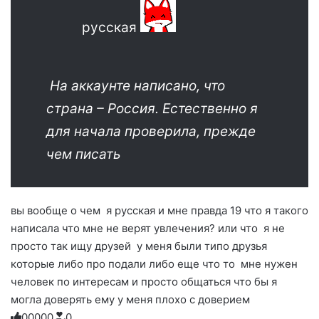
русская
На аккаунте написано, что
страна – Россия. Естественно я
для начала проверила, прежде
чем писать
вы вообще о чем я русская и мне правда 19 что я такого
написала что мне не верят увлечения? или что я не
просто так ищу друзей у меня были типо друзья
которые либо про подали либо еще что то мне нужен
человек по интересам и просто общаться что бы я
могла доверять ему у меня плохо с доверием
0
0
0
0
0
0
Голосуйте
Нажмите