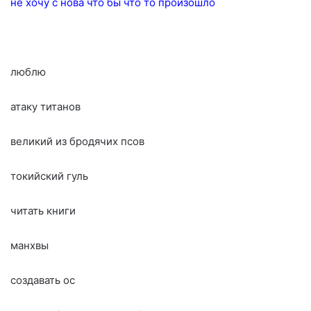
не хочу с нова что бы что то произошло
люблю
атаку титанов
великий из бродячих псов
токийский гуль
читать книги
манхвы
создавать ос