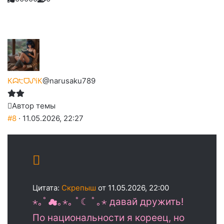
Нажмите
Нажмите
Нажмите
Нажмите
-
на
на
на
на
на
палец
реакцию:
реакцию:
реакцию:
реакцию:
реакцию:
вверх.
благодарю
улыбаюсь
смеюсь
печаль
плачу
до
слез
Кᗣ੮ᗜᔑiК
@narusaku789
Автор темы
#8
· 11.05.2026, 22:27
Цитата:
Скрепыш
от 11.05.2026, 22:00
⋆｡ﾟ☁︎｡⋆｡ ﾟ☾ ﾟ｡⋆ давай дружить!
По национальности я кореец, но