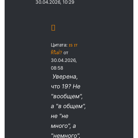
30.04.2026, 10:29
Цитата:
ɪs ɪᴛ
Řໂaĺ?
от
30.04.2026,
08:58
Уверена,
что 19? Не
"вообщем",
а "в общем",
не "не
много", а
"немного",