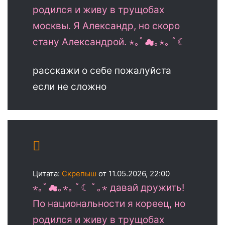
родился и живу в трущобах
москвы. Я Александр, но скоро
стану Александрой. ⋆｡ﾟ☁︎｡⋆｡ ﾟ☾
расскажи о себе пожалуйста
если не сложно
Цитата:
Скрепыш
от 11.05.2026, 22:00
⋆｡ﾟ☁︎｡⋆｡ ﾟ☾ ﾟ｡⋆ давай дружить!
По национальности я кореец, но
родился и живу в трущобах