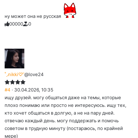
ну может она не русская
0
0
0
0
0
0
Голосуйте
Нажмите
Нажмите
Нажмите
Нажмите
Нажмите
-
на
на
на
на
на
палец
реакцию:
реакцию:
реакцию:
реакцию:
реакцию:
вверх.
благодарю
улыбаюсь
смеюсь
печаль
плачу
до
слез
˚◞nikki♡ ⃗
@love24
#4
· 30.04.2026, 10:35
ищу друзей. могу общаться даже на темы, которые
плохо понимаю или просто не интересуюсь. ищу тех,
кто хочет общаться в долгую, а не на пару дней.
отвечаю каждый день. могу поддержать и помочь
советом в трудную минуту (постараюсь, по крайней
мере)