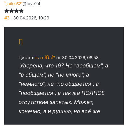
˚◞nikki♡ ⃗
@love24
#3
· 30.04.2026, 10:29
Цитата:
ɪs ɪᴛ Řໂaĺ?
от 30.04.2026, 08:58
Уверена, что 19? Не "вообщем", а
"в общем", не "не много", а
"немного", не "по общается", а
"пообщается", а так же ПОЛНОЕ
отсутствие запятых. Может,
конечно, я и душню, но всё же