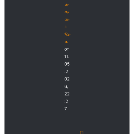
𝓾𝓻
𝓪𝓼
𝓪𝓴
𝓲
𝓡𝓮
𝓷
от
11.
05
.2
02
6,
22
:2
7