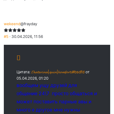
wekeend
@frayday
#5
· 30.04.2026, 11:56
Цитата:
𝓔𝓴𝓪𝓽𝓮𝓻𝓲𝓷𝓪|𝓺𝓾𝓲𝓷|𝓴𝓸𝓶𝓯𝓸𝓻𝓽𝓲#bsdfd
от
05.04.2026, 01:20
вообщем ущу друзей для
общение 24\7 просто общаться и
может поставить парные авы и
много е другое мне нужны