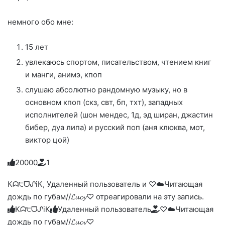
немного обо мне:
15 лет
увлекаюсь спортом, писательством, чтением книг
и манги, анимэ, кпоп
слушаю абсолютно рандомную музыку, но в
основном кпоп (скз, свт, бп, тхт), западных
исполнителей (шон мендес, 1д, эд ширан, джастин
бибер, дуа липа) и русский поп (аня клюква, мот,
виктор цой)
2
0
0
0
0
1
Голосуйте
Нажмите
Нажмите
Нажмите
Нажмите
Нажмите
-
на
на
на
на
на
палец
реакцию:
Кᗣ੮ᗜᔑiК, Удаленный пользователь и ♡☁️Читающая
реакцию:
реакцию:
реакцию:
реакцию:
вверх.
благодарю
улыбаюсь
смеюсь
печаль
плачу
дождь по губам//𝓛𝓾𝓬𝔂♡ отреагировали на эту запись.
до
слез
Кᗣ੮ᗜᔑiК
Удаленный пользователь
♡☁️Читающая
дождь по губам//𝓛𝓾𝓬𝔂♡