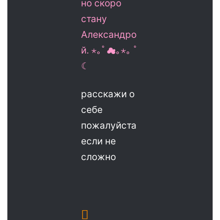
но скоро
стану
Александро
й. ⋆｡ﾟ☁︎｡⋆｡ ﾟ
☾
расскажи о
себе
пожалуйста
если не
сложно