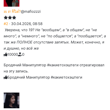
ɪs ɪᴛ Řໂaĺ?
@mafiozzzi
#2
· 30.04.2026, 08:58
Уверена, что 19? Не "вообщем", а "в общем", не "не
много", а "немного", не "по общается", а "пообщается", а
так же ПОЛНОЕ отсутствие запятых. Может, конечно, я
и душню, но всё же
1
0
0
0
0
0
Голосуйте
Нажмите
Нажмите
Нажмите
Нажмите
Нажмите
-
на
на
на
на
на
палец
реакцию:
Бродячий Манипулятор #какиетохэштеги отреагировал
реакцию:
реакцию:
реакцию:
реакцию:
вверх.
благодарю
улыбаюсь
смеюсь
печаль
плачу
на эту запись.
до
слез
Бродячий Манипулятор #какиетохэштеги