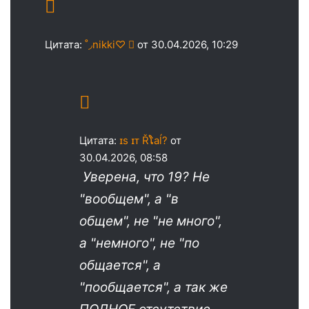
Цитата:
˚◞nikki♡ ⃗
от 30.04.2026, 10:29
Цитата:
ɪs ɪᴛ Řໂaĺ?
от
30.04.2026, 08:58
Уверена, что 19? Не
"вообщем", а "в
общем", не "не много",
а "немного", не "по
общается", а
"пообщается", а так же