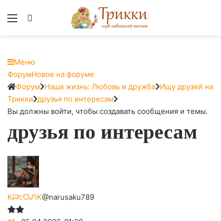
Меню
Вход
Меню
Навигация
Форум
Новое на форуме
Форума
Форум
Форум
Наша жизнь: Любовь и дружба
Ищу друзей на
breadcrumbs
Трикки
друзья по интересам
-
Вы должны войти, чтобы создавать сообщения и темы.
друзья по интересам
Вы
здесь:
Кᗣ੮ᗜᔑiК
@narusaku789