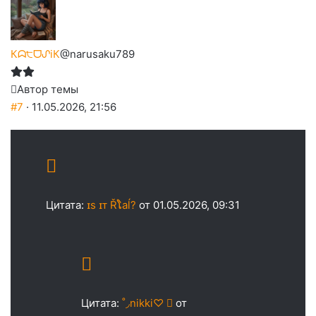
Кᗣ੮ᗜᔑiК
@narusaku789
Автор темы
#7
· 11.05.2026, 21:56
Цитата:
ɪs ɪᴛ Řໂaĺ?
от 01.05.2026, 09:31
Цитата:
˚◞nikki♡ ⃗
от