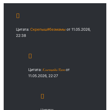
Цитата:
Скрепыш#безмамы
от 11.05.2026,
22:38
Цитата:
𝓚𝓾𝓻𝓪𝓼𝓪𝓴𝓲 𝓡𝓮𝓷
от
11.05.2026, 22:27
Цитата: