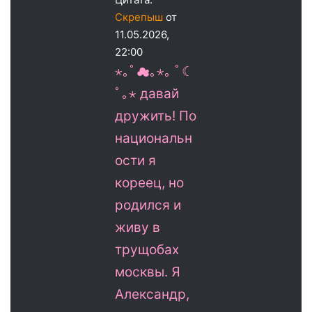
Скрепыш
от
11.05.2026,
22:00
⋆｡ﾟ☁︎｡⋆｡ ﾟ☾
ﾟ｡⋆ давай
дружить! По
национальн
ости я
кореец, но
родился и
живу в
трущобах
москвы. Я
Александр,