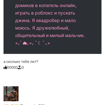
домиков в копатель онлайн,
играть в роблокс и пускать
джина. Я квадробер и мало
моюсь. Я дружелюбный,
общительный и милый мальчик.
⋆｡ﾟ☁︎｡⋆｡ ﾟ☾ ﾟ｡⋆
а сколько тебе лет?
0
0
0
0
0
0
Голосуйте
Нажмите
Нажмите
Нажмите
Нажмите
Нажмите
-
на
на
на
на
на
палец
реакцию:
реакцию:
реакцию:
реакцию:
реакцию:
вверх.
благодарю
улыбаюсь
смеюсь
печаль
плачу
до
слез