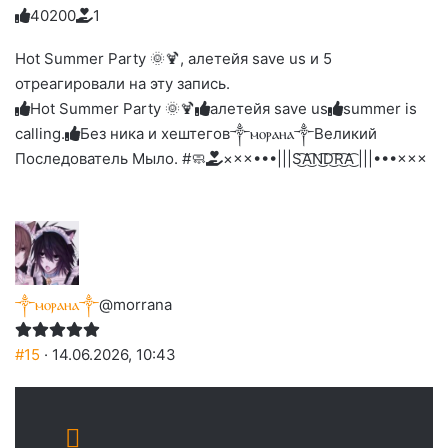
4
0
2
0
0
1
Голосуйте
Нажмите
Нажмите
Нажмите
Нажмите
Нажмите
-
на
на
на
на
на
палец
реакцию:
Hot Summer Party 🌞🍹, алетейя save us и 5
реакцию:
реакцию:
реакцию:
реакцию:
вверх.
благодарю
улыбаюсь
смеюсь
печаль
плачу
отреагировали на эту запись.
до
слез
Hot Summer Party 🌞🍹
алетейя save us
summer is
calling.
Без ника и хештегов
༒ⲙⲟⲣⲁⲏⲁ༒
Великий
Последователь Мыло. #🧼
×××•••|||S͜͡A͜͡N͜͡D͜͡R͜͡A͜͡ |||•••×××
༒ⲙⲟⲣⲁⲏⲁ༒
@morrana
#15
· 14.06.2026, 10:43