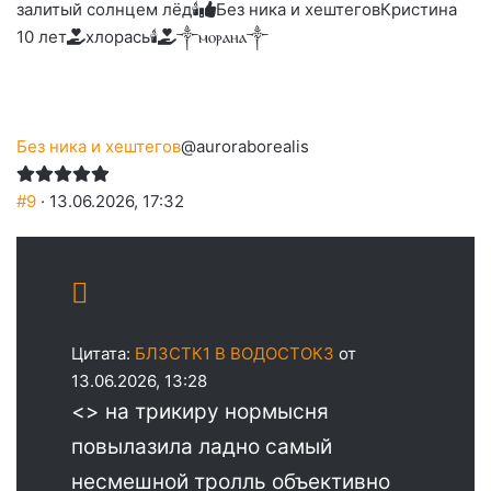
залитый солнцем лёд🕯
Без ника и хештегов
Кристина
10 лет
хлорась🕯
༒ⲙⲟⲣⲁⲏⲁ༒
Без ника и хештегов
@auroraborealis
#9
· 13.06.2026, 17:32
Цитата:
БЛ3СТК1 В ВОДОСТОК3
от
13.06.2026, 13:28
<> на трикиру нормысня
повылазила ладно самый
несмешной тролль объективно