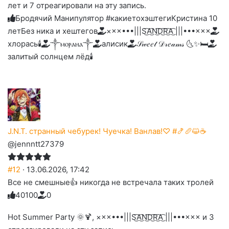
лет и 7 отреагировали на эту запись.
до
слез
Бродячий Манипулятор #какиетохэштеги
Кристина 10
лет
Без ника и хештегов
×××•••|||S͜͡A͜͡N͜͡D͜͡R͜͡A͜͡ |||•••×××
хлорась🕯
༒ⲙⲟⲣⲁⲏⲁ༒
алисик
𝒮𝓌𝑒𝑒𝓉 𝒟𝓇𝑒𝒶𝓂𝓈 🌜✨🛏️
залитый солнцем лёд🕯
J.N.T. странный чебурек! Чуечка! Ванлав!♡ #🍤🥖😺☕
@jennntt27379
#12
· 13.06.2026, 17:42
Все не смешные👍 никогда не встречала таких тролей
4
0
1
0
0
0
Голосуйте
Нажмите
Нажмите
Нажмите
Нажмите
Нажмите
-
на
на
на
на
на
палец
реакцию:
Hot Summer Party 🌞🍹, ×××•••|||S͜͡A͜͡N͜͡D͜͡R͜͡A͜͡ |||•••××× и 3
реакцию:
реакцию:
реакцию:
реакцию:
вверх.
благодарю
улыбаюсь
смеюсь
печаль
плачу