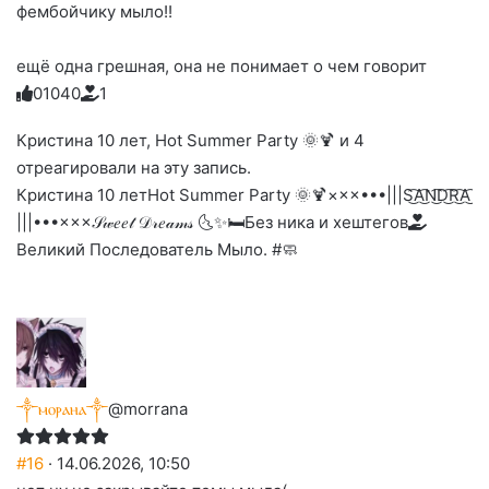
фембойчику мыло!!
ещё одна грешная, она не понимает о чем говорит
0
1
0
4
0
1
Голосуйте
Нажмите
Нажмите
Нажмите
Нажмите
Нажмите
-
на
на
на
на
на
палец
реакцию:
Кристина 10 лет, Hot Summer Party 🌞🍹 и 4
реакцию:
реакцию:
реакцию:
реакцию:
вверх.
благодарю
улыбаюсь
смеюсь
печаль
плачу
отреагировали на эту запись.
до
слез
Кристина 10 лет
Hot Summer Party 🌞🍹
×××•••|||S͜͡A͜͡N͜͡D͜͡R͜͡A͜͡
|||•••×××
𝒮𝓌𝑒𝑒𝓉 𝒟𝓇𝑒𝒶𝓂𝓈 🌜✨🛏️
Без ника и хештегов
Великий Последователь Мыло. #🧼
༒ⲙⲟⲣⲁⲏⲁ༒
@morrana
#16
· 14.06.2026, 10:50