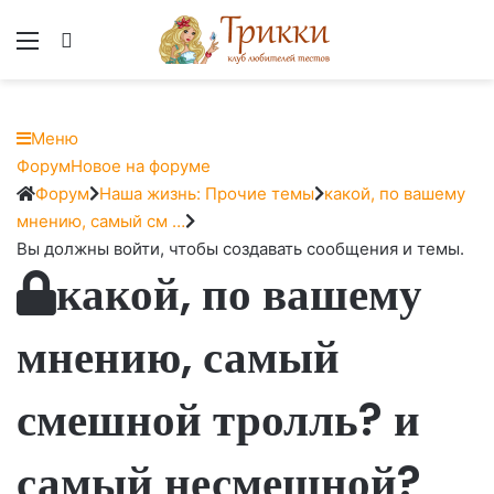
Меню
Вход
Меню
Навигация
Форум
Новое на форуме
Форума
Форум
Форум
Наша жизнь: Прочие темы
какой, по вашему
breadcrumbs
мнению, самый см …
-
Вы должны войти, чтобы создавать сообщения и темы.
какой, по вашему
Вы
здесь:
мнению, самый
смешной тролль? и
самый несмешной?