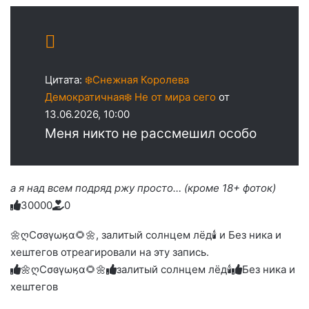
Цитата:
❄️Снежная Королева
Демократичная❄️ Не от мира сего
от
13.06.2026, 10:00
Меня никто не рассмешил особо
а я над всем подряд ржу просто… (кроме 18+ фоток)
3
0
0
0
0
0
Голосуйте
Нажмите
Нажмите
Нажмите
Нажмите
Нажмите
-
на
на
на
на
на
палец
реакцию:
🌼ღСσɞγωӄα🌻🌼, залитый солнцем лёд🕯 и Без ника и
реакцию:
реакцию:
реакцию:
реакцию:
вверх.
благодарю
улыбаюсь
смеюсь
печаль
плачу
хештегов отреагировали на эту запись.
до
слез
🌼ღСσɞγωӄα🌻🌼
залитый солнцем лёд🕯
Без ника и
хештегов