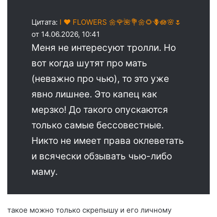
Цитата:
I ♥️ FLOWERS 🌼🌹🌺💐🌼🌻🪻🪷🌸🌷
от 14.06.2026, 10:41
Меня не интересуют тролли. Но
вот когда шутят про мать
(неважно про чью), то это уже
явно лишнее. Это капец как
мерзко! До такого опускаются
только самые бессовестные.
Никто не имеет права оклеветать
и всячески обзывать чью-либо
маму.
такое можно только скрепышу и его личному