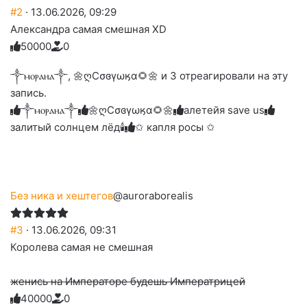
#2
· 13.06.2026, 09:29
Александра самая смешная XD
5
0
0
0
0
0
Голосуйте
Нажмите
Нажмите
Нажмите
Нажмите
Нажмите
-
на
на
на
на
на
палец
реакцию:
༒ⲙⲟⲣⲁⲏⲁ༒, 🌼ღСσɞγωӄα🌻🌼 и 3 отреагировали на эту
реакцию:
реакцию:
реакцию:
реакцию:
вверх.
благодарю
улыбаюсь
смеюсь
печаль
плачу
запись.
до
слез
༒ⲙⲟⲣⲁⲏⲁ༒
🌼ღСσɞγωӄα🌻🌼
алетейя save us
залитый солнцем лёд🕯
✩ капля росы ✩
Без ника и хештегов
@auroraborealis
#3
· 13.06.2026, 09:31
Королева самая не смешная
женись на Императоре будешь Императрицей
4
0
0
0
0
0
Голосуйте
Нажмите
Нажмите
Нажмите
Нажмите
Нажмите