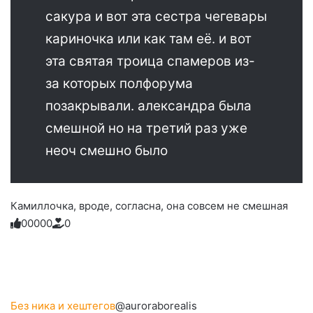
сакура и вот эта сестра чегевары
кариночка или как там её. и вот
эта святая троица спамеров из-
за которых полфорума
позакрывали. александра была
смешной но на третий раз уже
неоч смешно было
Камиллочка, вроде, согласна, она совсем не смешная
0
0
0
0
0
0
Голосуйте
Нажмите
Нажмите
Нажмите
Нажмите
Нажмите
-
на
на
на
на
на
палец
реакцию:
реакцию:
реакцию:
реакцию:
реакцию:
вверх.
благодарю
улыбаюсь
смеюсь
печаль
плачу
до
слез
Без ника и хештегов
@auroraborealis