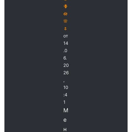
🪻
🪷
🌸
🌷
от
14
.0
6.
20
26
,
10
:4
1
М
е
н