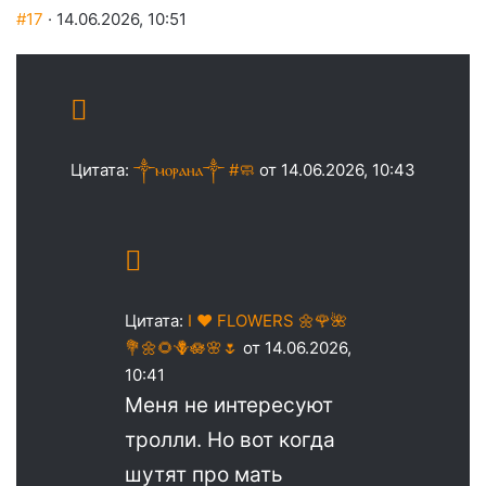
#17
· 14.06.2026, 10:51
Цитата:
༒ⲙⲟⲣⲁⲏⲁ༒ #🧼
от 14.06.2026, 10:43
Цитата:
I ♥️ FLOWERS 🌼🌹🌺
💐🌼🌻🪻🪷🌸🌷
от 14.06.2026,
10:41
Меня не интересуют
тролли. Но вот когда
шутят про мать