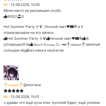
#5
· 13.06.2026, 10:00
Меня никто не рассмешил особо
4
0
0
2
1
0
Голосуйте
Нажмите
Нажмите
Нажмите
Нажмите
Нажмите
-
на
на
на
на
на
палец
реакцию:
Hot Summer Party 🌞🍹, Ночной свет🖤🌃🏵 и 5
реакцию:
реакцию:
реакцию:
реакцию:
вверх.
благодарю
улыбаюсь
смеюсь
печаль
плачу
отреагировали на эту запись.
до
слез
Hot Summer Party 🌞🍹
Ночной свет🖤🌃🏵
🌼
ღСσɞγωӄα🌻🌼
𝒮𝓌𝑒𝑒𝓉 𝒟𝓇𝑒𝒶𝓂𝓈 🌜✨🛏️
༒ⲙⲟⲣⲁⲏⲁ༒
залитый
солнцем лёд🕯
Без ника и хештегов
༒ⲙⲟⲣⲁⲏⲁ༒
@morrana
#6
· 13.06.2026, 10:01
ч думаю что ещё куча этих троллей будет, ещё успеем