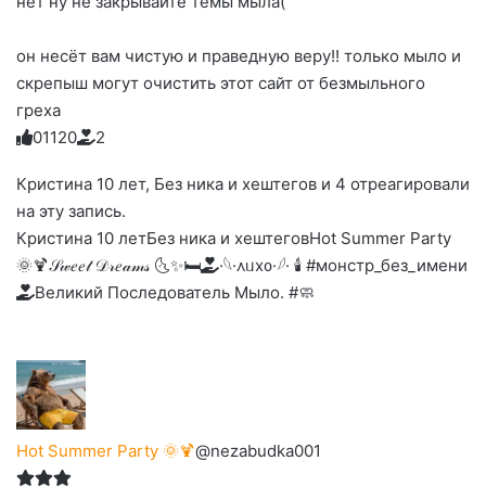
нет ну не закрывайте темы мыла(
он несёт вам чистую и праведную веру!! только мыло и
скрепыш могут очистить этот сайт от безмыльного
греха
0
1
1
2
0
2
Голосуйте
Нажмите
Нажмите
Нажмите
Нажмите
Нажмите
-
на
на
на
на
на
палец
реакцию:
Кристина 10 лет, Без ника и хештегов и 4 отреагировали
реакцию:
реакцию:
реакцию:
реакцию:
вверх.
благодарю
улыбаюсь
смеюсь
печаль
плачу
на эту запись.
до
слез
Кристина 10 лет
Без ника и хештегов
Hot Summer Party
🌞🍹
𝒮𝓌𝑒𝑒𝓉 𝒟𝓇𝑒𝒶𝓂𝓈 🌜✨🛏️
·𓆩·᧘ᥙх᧐·𓆪· 🕯 #монстр_без_имени
Великий Последователь Мыло. #🧼
Hot Summer Party 🌞🍹
@nezabudka001