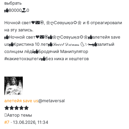
выбрать
8
0
0
0
0
0
Голосуйте
Нажмите
Нажмите
Нажмите
Нажмите
Нажмите
-
на
на
на
на
на
палец
реакцию:
Ночной свет🖤🌃🏵, 🌼ღСσɞγωӄα🌻🌼 и 6 отреагировали
реакцию:
реакцию:
реакцию:
реакцию:
вверх.
благодарю
улыбаюсь
смеюсь
печаль
плачу
на эту запись.
до
слез
Ночной свет🖤🌃🏵
🌼ღСσɞγωӄα🌻🌼
алетейя save
us
Кристина 10 лет
𝒮𝓌𝑒𝑒𝓉 𝒟𝓇𝑒𝒶𝓂𝓈 🌜✨🛏️
залитый
солнцем лёд🕯
Бродячий Манипулятор
#какиетохэштеги
Без ника и хештегов
алетейя save us
@metaversal
Автор темы
#7
· 13.06.2026, 11:34