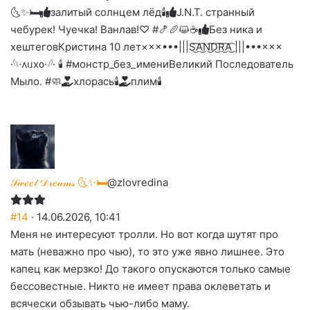
🌜✨🛏️
залитый солнцем лёд🕯
J.N.T. странный
чебурек! Чуечка! Ванлав!♡ #🍤🥖😺☕
Без ника и
хештегов
Кристина 10 лет
×××•••|||S͜͡A͜͡N͜͡D͜͡R͜͡A͜͡ |||•••×××
·𓆩·᧘ᥙх᧐·𓆪· 🕯 #монстр_без_имени
Великий Последователь
Мыло. #🧼
хлорась🕯
плим🕯️
𝒮𝓌𝑒𝑒𝓉 𝒟𝓇𝑒𝒶𝓂𝓈 🌜✨🛏️
@zlovredina
#14
· 14.06.2026, 10:41
Меня не интересуют тролли. Но вот когда шутят про
мать (неважно про чью), то это уже явно лишнее. Это
капец как мерзко! До такого опускаются только самые
бессовестные. Никто не имеет права оклеветать и
всячески обзывать чью-либо маму.