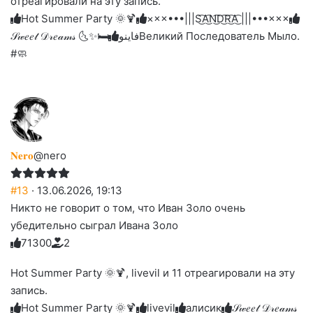
отреагировали на эту запись.
до
слез
Hot Summer Party 🌞🍹
×××•••|||S͜͡A͜͡N͜͡D͜͡R͜͡A͜͡ |||•••×××
𝒮𝓌𝑒𝑒𝓉 𝒟𝓇𝑒𝒶𝓂𝓈 🌜✨🛏️
فاينو
Великий Последователь Мыло.
#🧼
𝐍𝐞𝐫𝐨
@nero
#13
· 13.06.2026, 19:13
Никто не говорит о том, что Иван Золо очень
убедительно сыграл Ивана Золо
7
1
3
0
0
2
Голосуйте
Нажмите
Нажмите
Нажмите
Нажмите
Нажмите
-
на
на
на
на
на
палец
реакцию:
Hot Summer Party 🌞🍹, livevil и 11 отреагировали на эту
реакцию:
реакцию:
реакцию:
реакцию:
вверх.
благодарю
улыбаюсь
смеюсь
печаль
плачу
запись.
до
слез
Hot Summer Party 🌞🍹
livevil
алисик
𝒮𝓌𝑒𝑒𝓉 𝒟𝓇𝑒𝒶𝓂𝓈