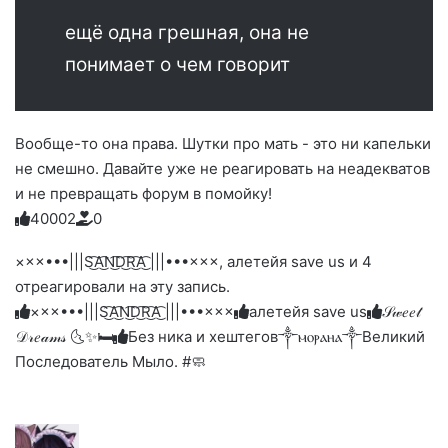
ещё одна грешная, она не
понимает о чем говорит
Вообще-то она права. Шутки про мать - это ни капельки
не смешно. Давайте уже не реагировать на неадекватов
и не превращать форум в помойку!
4
0
0
0
2
0
Голосуйте
Нажмите
Нажмите
Нажмите
Нажмите
Нажмите
-
на
на
на
на
на
палец
реакцию:
×××•••|||S͜͡A͜͡N͜͡D͜͡R͜͡A͜͡ |||•••×××, алетейя save us и 4
реакцию:
реакцию:
реакцию:
реакцию:
вверх.
благодарю
улыбаюсь
смеюсь
печаль
плачу
отреагировали на эту запись.
до
слез
×××•••|||S͜͡A͜͡N͜͡D͜͡R͜͡A͜͡ |||•••×××
алетейя save us
𝒮𝓌𝑒𝑒𝓉
𝒟𝓇𝑒𝒶𝓂𝓈 🌜✨🛏️
Без ника и хештегов
༒ⲙⲟⲣⲁⲏⲁ༒
Великий
Последователь Мыло. #🧼