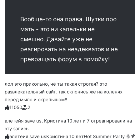
Вообще-то она права. Шутки про
мать - это ни капельки не
смешно. Давайте уже не
реагировать на неадекватов и не
превращать форум в помойку!
лол это прикольно, чё ты такая строгая? это
развлекательный сайт. так склонись же на коленях
перед мыло и скрепышом!!
1
1
0
5
0
2
Голосуйте
Нажмите
Нажмите
Нажмите
Нажмите
Нажмите
-
на
на
на
на
на
палец
реакцию:
алетейя save us, Кристина 10 лет и 7 отреагировали на
реакцию:
реакцию:
реакцию:
реакцию:
вверх.
благодарю
улыбаюсь
смеюсь
печаль
плачу
эту запись.
до
слез
алетейя save us
Кристина 10 лет
Hot Summer Party 🌞🍹