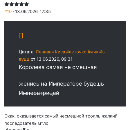
#10
· 13.06.2026, 17:35
Цитата:
Ленивая Киса #леточко #мяу #ъ
#уцц
от 13.06.2026, 09:31
Королева самая не смешная
женись на Императоре будешь
Императрицей
Окак, оказывается самый несмешной тролль жалкий
последователь м*ло