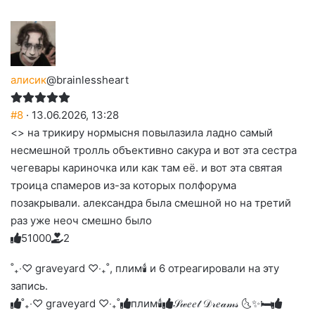
алисик
@brainlessheart
#8
· 13.06.2026, 13:28
<> на трикиру нормысня повылазила ладно самый
несмешной тролль объективно сакура и вот эта сестра
чегевары кариночка или как там её. и вот эта святая
троица спамеров из-за которых полфорума
позакрывали. александра была смешной но на третий
раз уже неоч смешно было
5
1
0
0
0
2
Голосуйте
Нажмите
Нажмите
Нажмите
Нажмите
Нажмите
-
на
на
на
на
на
палец
реакцию:
˚₊‧♡ graveyard ♡‧₊˚, плим🕯️ и 6 отреагировали на эту
реакцию:
реакцию:
реакцию:
реакцию:
вверх.
благодарю
улыбаюсь
смеюсь
печаль
плачу
запись.
до
слез
˚₊‧♡ graveyard ♡‧₊˚
плим🕯️
𝒮𝓌𝑒𝑒𝓉 𝒟𝓇𝑒𝒶𝓂𝓈 🌜✨🛏️