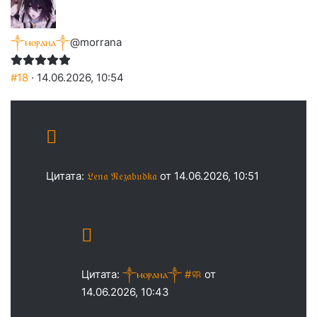
༒ⲙⲟⲣⲁⲏⲁ༒
@morrana
#18
· 14.06.2026, 10:54
Цитата:
𝔏𝔢𝔫𝔞 𝔑𝔢𝔷𝔞𝔟𝔲𝔡𝔨𝔞
от 14.06.2026, 10:51
Цитата:
༒ⲙⲟⲣⲁⲏⲁ༒ #🧼
от
14.06.2026, 10:43