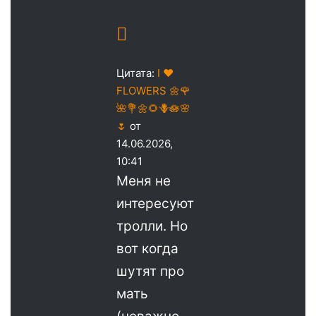
Цитата:
I ♥️
FLOWERS 🌼🌹
🌺💐🌼🌻🪻🪷🌸
🌷
от
14.06.2026,
10:41
Меня не
интересуют
тролли. Но
вот когда
шутят про
мать