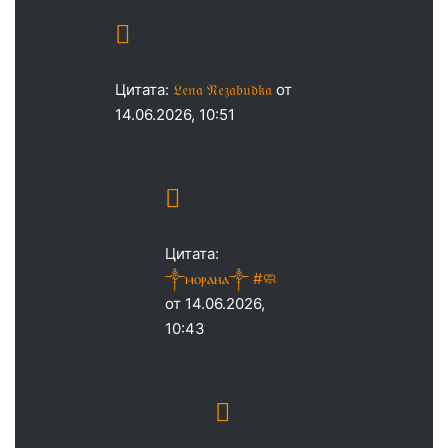
Цитата:
𝔏𝔢𝔫𝔞 𝔑𝔢𝔷𝔞𝔟𝔲𝔡𝔨𝔞
от
14.06.2026, 10:51
Цитата:
༒ⲙⲟⲣⲁⲏⲁ༒ #🧼
от 14.06.2026,
10:43