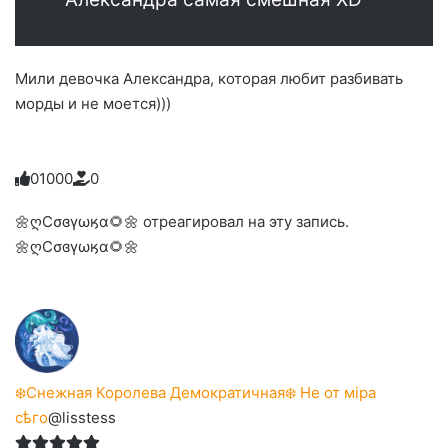
Мили девочка Александра, которая любит разбивать
морды и не моется)))
0
1
0
0
0
0
Голосуйте
Нажмите
Нажмите
Нажмите
Нажмите
Нажмите
-
на
на
на
на
на
палец
реакцию:
🌼ღСσɞγωӄα🌻🌼 отреагировал на эту запись.
реакцию:
реакцию:
реакцию:
реакцию:
вверх.
благодарю
улыбаюсь
смеюсь
печаль
плачу
🌼ღСσɞγωӄα🌻🌼
до
слез
❄️Снежная Королева Демократичная❄️ Не от мiра
сѣго
@lisstess