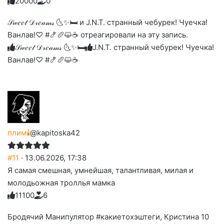
2
0
0
0
0
0
Голосуйте
Нажмите
Нажмите
Нажмите
Нажмите
Нажмите
-
на
на
на
на
на
палец
реакцию:
𝒮𝓌𝑒𝑒𝓉 𝒟𝓇𝑒𝒶𝓂𝓈 🌜✨🛏️ и J.N.T. странный чебурек! Чуечка!
реакцию:
реакцию:
реакцию:
реакцию:
вверх.
благодарю
улыбаюсь
смеюсь
печаль
плачу
Ванлав!♡ #🍤🥖😺☕ отреагировали на эту запись.
до
слез
𝒮𝓌𝑒𝑒𝓉 𝒟𝓇𝑒𝒶𝓂𝓈 🌜✨🛏️
J.N.T. странный чебурек! Чуечка!
Ванлав!♡ #🍤🥖😺☕
плим🕯️
@kapitoska42
#11
· 13.06.2026, 17:38
Я самая смешная, умнейшая, талантливая, милая и
молодьожная троллья мамка
1
1
1
0
0
6
Голосуйте
Нажмите
Нажмите
Нажмите
Нажмите
Нажмите
-
на
на
на
на
на
палец
реакцию:
Бродячий Манипулятор #какиетохэштеги, Кристина 10
реакцию:
реакцию:
реакцию:
реакцию:
вверх.
благодарю
улыбаюсь
смеюсь
печаль
плачу