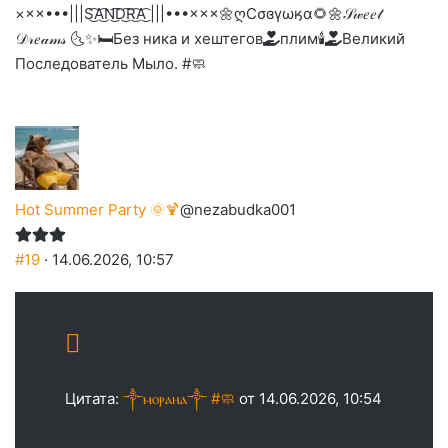
×××•••|||S͜͡A͜͡N͜͡D͜͡R͜͡A͜͡ |||•••×××
🌼ღСσɞγωӄα🌻🌼
𝒮𝓌𝑒𝑒𝓉
𝒟𝓇𝑒𝒶𝓂𝓈 🌜✨🛏️
Без ника и хештегов
плим🕯️
Великий
Последователь Мыло. #🧼
Hot Summer Party 🌞🍹
@nezabudka001
#19
· 14.06.2026, 10:57
Цитата:
༒ⲙⲟⲣⲁⲏⲁ༒ #🧼
от 14.06.2026, 10:54