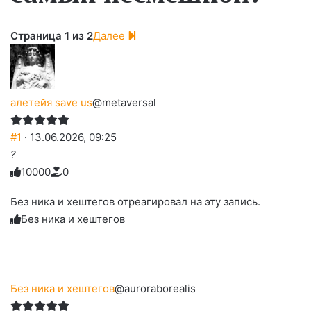
Страница 1 из 2
Далее
алетейя save us
@metaversal
#1
· 13.06.2026, 09:25
?
1
0
0
0
0
0
Голосуйте
Нажмите
Нажмите
Нажмите
Нажмите
Нажмите
-
на
на
на
на
на
палец
реакцию:
Без ника и хештегов отреагировал на эту запись.
реакцию:
реакцию:
реакцию:
реакцию:
вверх.
благодарю
улыбаюсь
смеюсь
печаль
плачу
Без ника и хештегов
до
слез
Без ника и хештегов
@auroraborealis