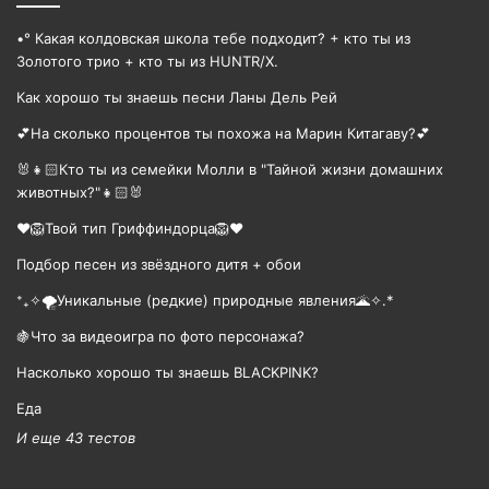
•° Какая колдовская школа тебе подходит? + кто ты из
Золотого трио + кто ты из HUNTR/X.
Как хорошо ты знаешь песни Ланы Дель Рей
💕На сколько процентов ты похожа на Марин Китагаву?💕
🐰👧🏻Кто ты из семейки Молли в "Тайной жизни домашних
животных?"👧🏻🐰
❤️🦁Твой тип Гриффиндорца🦁❤️
Подбор песен из звёздного дитя + обои
⁺₊✧🌪️Уникальные (редкие) природные явления🌋✧.*
🍇Что за видеоигра по фото персонажа?
Насколько хорошо ты знаешь BLACKPINK?
Еда
И еще 43 тестов