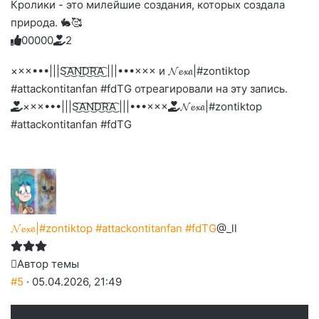
Кролики - это милейшие создания, которых создала
природа. 🐇🥰
0
0
0
0
0
2
Голосуйте
Нажмите
Нажмите
Нажмите
Нажмите
Нажмите
-
на
на
на
на
на
палец
реакцию:
×××•••|||S͜͡A͜͡N͜͡D͜͡R͜͡A͜͡ |||•••××× и 𝓝𝓮𝔁𝔞|#zontiktop
реакцию:
реакцию:
реакцию:
реакцию:
вверх.
благодарю
улыбаюсь
смеюсь
печаль
плачу
#attackontitanfan #fdTG отреагировали на эту запись.
до
слез
×××•••|||S͜͡A͜͡N͜͡D͜͡R͜͡A͜͡ |||•••×××
𝓝𝓮𝔁𝔞|#zontiktop
#attackontitanfan #fdTG
𝓝𝓮𝔁𝔞|#zontiktop #attackontitanfan #fdTG
@_ll
Автор темы
#5
· 05.04.2026, 21:49