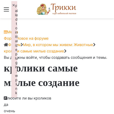
×
F
Меню
Вход
ai
le
d
t
o
Меню
in
iti
Навигация
Форум
Новое на форуме
al
Форума
Форум
Форум
Мир, в котором мы живем: Животные
iz
e
breadcrumbs
кролики самые милые создание
p
-
Вы должны войти, чтобы создавать сообщения и темы.
lu
g
кролики самые
Вы
in
здесь:
:
w
милые создание
p
li
n
k
любите ли вы кроликов
Failed to initialize plugin: wplink
да
очень