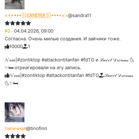
×××•••|||S͜͡A͜͡N͜͡D͜͡R͜͡A͜͡ |||•••×××
@sandra11
#2
· 04.04.2026, 09:00
Согласна. Очень милые создания. И зайчики тоже.
1
0
0
0
0
1
Голосуйте
Нажмите
Нажмите
Нажмите
Нажмите
Нажмите
-
на
на
на
на
на
палец
реакцию:
𝓝𝓮𝔁𝔞|#zontiktop #attackontitanfan #fdTG и 𝒮𝓌𝑒𝑒𝓉 𝒟𝓇𝑒𝒶𝓂𝓈 🌜
реакцию:
реакцию:
реакцию:
реакцию:
вверх.
благодарю
улыбаюсь
смеюсь
печаль
плачу
✨🛏️ отреагировали на эту запись.
до
слез
𝓝𝓮𝔁𝔞|#zontiktop #attackontitanfan #fdTG
𝒮𝓌𝑒𝑒𝓉 𝒟𝓇𝑒𝒶𝓂𝓈
🌜✨🛏️
типичная
@tinofinn