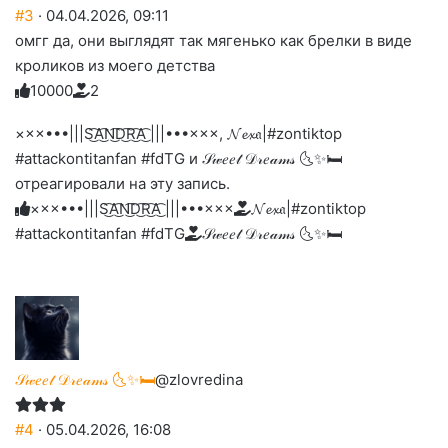
#3
· 04.04.2026, 09:11
омгг да, они выглядят так мягенько как брелки в виде
кроликов из моего детства
1
0
0
0
0
2
Голосуйте
Нажмите
Нажмите
Нажмите
Нажмите
Нажмите
-
на
на
на
на
на
палец
реакцию:
×××•••|||S͜͡A͜͡N͜͡D͜͡R͜͡A͜͡ |||•••×××, 𝓝𝓮𝔁𝔞|#zontiktop
реакцию:
реакцию:
реакцию:
реакцию:
вверх.
благодарю
улыбаюсь
смеюсь
печаль
плачу
#attackontitanfan #fdTG и 𝒮𝓌𝑒𝑒𝓉 𝒟𝓇𝑒𝒶𝓂𝓈 🌜✨🛏️
до
слез
отреагировали на эту запись.
×××•••|||S͜͡A͜͡N͜͡D͜͡R͜͡A͜͡ |||•••×××
𝓝𝓮𝔁𝔞|#zontiktop
#attackontitanfan #fdTG
𝒮𝓌𝑒𝑒𝓉 𝒟𝓇𝑒𝒶𝓂𝓈 🌜✨🛏️
𝒮𝓌𝑒𝑒𝓉 𝒟𝓇𝑒𝒶𝓂𝓈 🌜✨🛏️
@zlovredina
#4
· 05.04.2026, 16:08