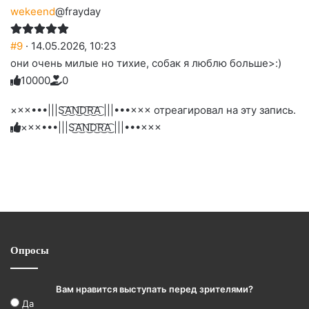
wekeend
@frayday
#9
· 14.05.2026, 10:23
они очень милые но тихие, собак я люблю больше>:)
1
0
0
0
0
0
Голосуйте
Нажмите
Нажмите
Нажмите
Нажмите
Нажмите
-
на
на
на
на
на
палец
реакцию:
×××•••|||S͜͡A͜͡N͜͡D͜͡R͜͡A͜͡ |||•••××× отреагировал на эту запись.
реакцию:
реакцию:
реакцию:
реакцию:
вверх.
благодарю
улыбаюсь
смеюсь
печаль
плачу
×××•••|||S͜͡A͜͡N͜͡D͜͡R͜͡A͜͡ |||•••×××
до
слез
Опросы
Вам нравится выступать перед зрителями?
Да