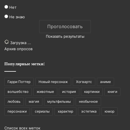
Нет
Не знаю
Показать результаты
Загрузка ...
Архив опросов
Популярные метки:
Гарри Поттер
Новый персонаж
Хогвартс
аниме
волшебство
животные
история
картинки
книги
любовь
магия
мультфильмы
необычное
персонажи
сериалы
характер
эстетика
юмор
Список всех меток