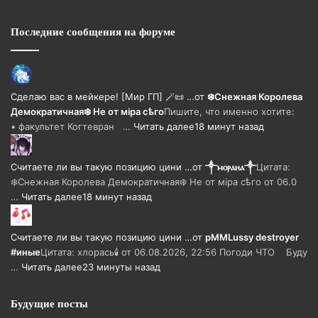
Последние сообщения на форуме
Сделаю вас в мейкере! [Мир ГП] 🪄📜 …
от
❄️Снежная Королева
Демократичная❄️ Не от мiра сѣго
Пишите, что именно хотите:
• факультет Когтевран …
Читать далее
18 минут назад
Считаете ли вы такую позицию цини …
от
༒ⲙⲟⲣⲁⲏⲁ༒
Цитата:
❄️Снежная Королева Демократичная❄️ Не от мiра сѣго от 06.0
…
Читать далее
18 минут назад
Считаете ли вы такую позицию цини …
от
pMMLussy destroyer
#иные
Цитата: хлорась🕯 от 06.08.2026, 22:56 Погоди ЧТО Буду
…
Читать далее
23 минуты назад
Будущие посты