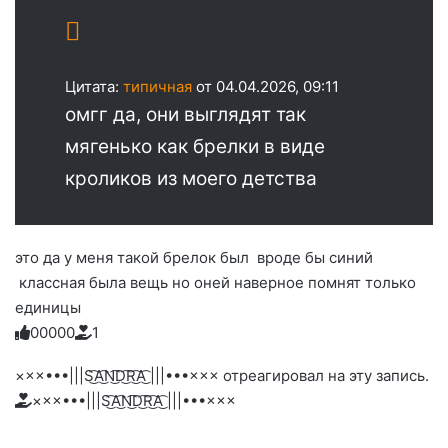
Цитата:
типичная
от 04.04.2026, 09:11
омгг да, они выглядят так
мягенько как брелки в виде
кроликов из моего детства
это да у меня такой брелок был вроде бы синий
классная была вещь но оней наверное помнят только
единицы
0
0
0
0
0
1
Голосуйте
Нажмите
Нажмите
Нажмите
Нажмите
Нажмите
-
на
на
на
на
на
палец
реакцию:
×××•••|||S͜͡A͜͡N͜͡D͜͡R͜͡A͜͡ |||•••××× отреагировал на эту запись.
реакцию:
реакцию:
реакцию:
реакцию:
вверх.
благодарю
улыбаюсь
смеюсь
печаль
плачу
×××•••|||S͜͡A͜͡N͜͡D͜͡R͜͡A͜͡ |||•••×××
до
слез