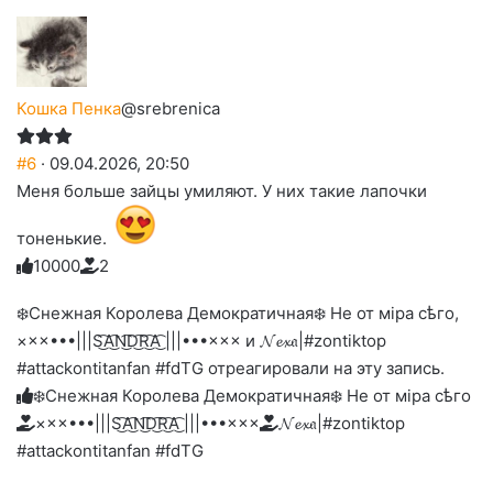
Кошка Пенка
@srebrenica
#6
· 09.04.2026, 20:50
Меня больше зайцы умиляют. У них такие лапочки
тоненькие.
1
0
0
0
0
2
Голосуйте
Нажмите
Нажмите
Нажмите
Нажмите
Нажмите
-
на
на
на
на
на
палец
реакцию:
❄️Снежная Королева Демократичная❄️ Не от мiра сѣго,
реакцию:
реакцию:
реакцию:
реакцию:
вверх.
благодарю
улыбаюсь
смеюсь
печаль
плачу
×××•••|||S͜͡A͜͡N͜͡D͜͡R͜͡A͜͡ |||•••××× и 𝓝𝓮𝔁𝔞|#zontiktop
до
слез
#attackontitanfan #fdTG отреагировали на эту запись.
❄️Снежная Королева Демократичная❄️ Не от мiра сѣго
×××•••|||S͜͡A͜͡N͜͡D͜͡R͜͡A͜͡ |||•••×××
𝓝𝓮𝔁𝔞|#zontiktop
#attackontitanfan #fdTG