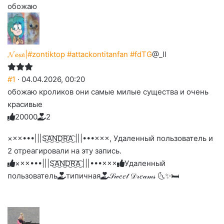
обожаю
𝓝𝓮𝔁𝔞|#zontiktop #attackontitanfan #fdTG
@_ll
#1
· 04.04.2026, 00:20
обожаю кроликов они самые милые существа и очень
красивые
2
0
0
0
0
2
Голосуйте
Нажмите
Нажмите
Нажмите
Нажмите
Нажмите
-
на
на
на
на
на
палец
реакцию:
×××•••|||S͜͡A͜͡N͜͡D͜͡R͜͡A͜͡ |||•••×××, Удаленный пользователь и
реакцию:
реакцию:
реакцию:
реакцию:
вверх.
благодарю
улыбаюсь
смеюсь
печаль
плачу
2 отреагировали на эту запись.
до
слез
×××•••|||S͜͡A͜͡N͜͡D͜͡R͜͡A͜͡ |||•••×××
Удаленный
пользователь
типичная
𝒮𝓌𝑒𝑒𝓉 𝒟𝓇𝑒𝒶𝓂𝓈 🌜✨🛏️