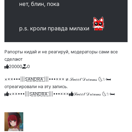
нет, блин, пока
p.s. кроли правда милахи
Рапорты кидай и не реагируй, модераторы сами все
сделают
2
0
0
0
0
0
Голосуйте
Нажмите
Нажмите
Нажмите
Нажмите
Нажмите
-
на
на
на
на
на
палец
реакцию:
×××•••|||S͜͡A͜͡N͜͡D͜͡R͜͡A͜͡ |||•••××× и 𝒮𝓌𝑒𝑒𝓉 𝒟𝓇𝑒𝒶𝓂𝓈 🌜✨🛏️
реакцию:
реакцию:
реакцию:
реакцию:
вверх.
благодарю
улыбаюсь
смеюсь
печаль
плачу
отреагировали на эту запись.
до
слез
×××•••|||S͜͡A͜͡N͜͡D͜͡R͜͡A͜͡ |||•••×××
𝒮𝓌𝑒𝑒𝓉 𝒟𝓇𝑒𝒶𝓂𝓈 🌜✨🛏️