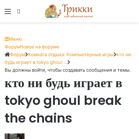
Меню
Вход
Меню
Навигация
Форум
Новое на форуме
Форума
Форум
Форум
Комната отдыха: Компьютерные игры
кто ни
breadcrumbs
будь играет в tokyo ghoul …
-
Вы должны войти, чтобы создавать сообщения и темы.
кто ни будь играет в
Вы
здесь:
tokyo ghoul break
the chains