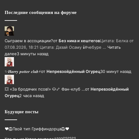
Последние сообщения на форуме
Сыграем в ассоциации?
от
Без ника и хештегов
Цитата: Белка от
07.08.2026, 18:21 Цитата: Дазай Осаму 🕯#чебуре …
Читать
далее
3 минуты назад
✨𝑯𝒂𝒓𝒓𝒚 𝒑𝒐𝒕𝒕𝒆𝒓 𝒄𝒍𝒖𝒃⚡
от
Непревзойдëнный Огурец
30 минут назад
💥 «За бродячих псов!» 🐶🦴 Фан-клуб …
от
Непревзойдëнный
Огурец
2 часа назад
Будущие посты
❤️🦁Твой тип Гриффиндорца🦁❤️
Кто ты из Котов воителей???🐱🐱🐱