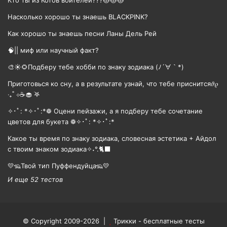
Насколько хорошо ты знаешь BLACKPINK?
Как хорошо ты знаешь песни Ланы Дель Рей
🧠|| миф или научный факт?
🎨☀🌻Подберу тебе хобби по знаку зодиака (ﾉ´∀｀*)
Приготовься ко сну, а в результате узнай, что тебе приснится𝜗𝜚
‧₊˚ ⊹☕️🧁 ࣪𖤐
✧･ﾟ: *✧･ﾟ:*❁ Оцени пейзажи, а я подберу тебе сочетание
цветов для букета ❁✧･ﾟ: *✧･ﾟ:*
Какое ты время по знаку зодиака, словесная эстетика + Айдол
с твоим знаком зодиака✧˖°.🐈‍⬛
💛🦡Твой тип Пуффендуйца🦡💛
И еще 52 тестов
© Copyright 2009-2026 |
Трикки - бесплатные тесты