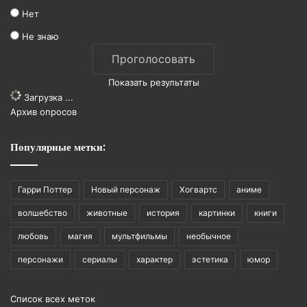
Нет
Не знаю
Показать результаты
Загрузка ...
Архив опросов
Популярные метки:
Гарри Поттер
Новый персонаж
Хогвартс
аниме
волшебство
животные
история
картинки
книги
любовь
магия
мультфильмы
необычное
персонажи
сериалы
характер
эстетика
юмор
Список всех меток