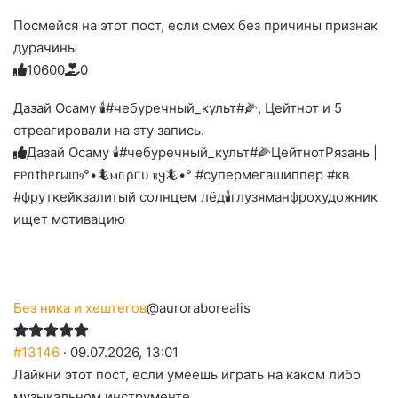
Посмейся на этот пост, если смех без причины признак
дурачины
1
0
6
0
0
0
Голосуйте
Нажмите
Нажмите
Нажмите
Нажмите
Нажмите
-
на
на
на
на
на
палец
реакцию:
Дазай Осаму 🕯#чебуречный_культ#🌽, Цейтнот и 5
реакцию:
реакцию:
реакцию:
реакцию:
вверх.
благодарю
улыбаюсь
смеюсь
печаль
плачу
отреагировали на эту запись.
до
слез
Дазай Осаму 🕯#чебуречный_культ#🌽
Цейтнот
Рязань |
𐔥ᥱᥲthᥱrᥕιᥒⳋ
°•🦎ⲙᥲρᥴυ ⲃ𐔤🦎•° #супермегашиппер #кв
#фруткейк
залитый солнцем лёд🕯
глузя
манфрохудожник
ищет мотивацию
Без ника и хештегов
@auroraborealis
#13146
· 09.07.2026, 13:01
Лайкни этот пост, если умеешь играть на каком либо
музыкальном инструменте