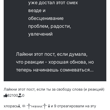
уже достал этот смех
везде и
обесценивание
проблем, радости,
увлечений
Лайкни этот пост, если думала,
что реакции - хорошая обнова, но
теперь начинаешь сомневаться...
Лайкни этот пост, если ты за свободу слова (и реакций)
8
2
1
0
0
0
Голосуйте
Нажмите
Нажмите
Нажмите
Нажмите
Нажмите
-
на
на
на
на
на
палец
реакцию:
хлорась🕯, 🧼 ༒ⲙⲟⲣⲁⲏⲁ༒ 🕯️ и 9 отреагировали на эту
реакцию:
реакцию:
реакцию:
реакцию:
вверх.
благодарю
улыбаюсь
смеюсь
печаль
плачу