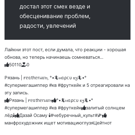
достал этот смех везде и
обесценивание проблем,
радости, увлечений
Лайкни этот пост, если думала, что реакции - хорошая
обнова, но теперь начинаешь сомневаться...
5
0
1
1
0
0
Голосуйте
Нажмите
Нажмите
Нажмите
Нажмите
Нажмите
-
на
на
на
на
на
палец
реакцию:
Рязань | 𐔥ᥱᥲthᥱrᥕιᥒⳋ, °•🦎ⲙᥲρᥴυ ⲃ𐔤🦎•°
реакцию:
реакцию:
реакцию:
реакцию:
вверх.
благодарю
улыбаюсь
смеюсь
печаль
плачу
#супермегашиппер #кв #фруткейк и 5 отреагировали на
до
слез
эту запись.
Рязань | 𐔥ᥱᥲthᥱrᥕιᥒⳋ
°•🦎ⲙᥲρᥴυ ⲃ𐔤🦎•°
#супермегашиппер #кв #фруткейк
залитый солнцем
лёд🕯
Дазай Осаму 🕯#чебуречный_культ#🌽
манфрохудожник ищет мотивацию
глузя
Цейтнот