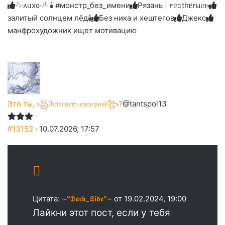
слез
·𓆩·᧘ᥙх᧐·𓆪· 🕯 #монстр_без_имени
Рязань | 𐔥ᥱᥲthᥱrᥕιᥒⳋ
залитый солнцем лёд🕯
Без ника и хештегов
Джекс
манфрохудожник ищет мотивацию
Это ты, ꧁ℑ𝔫𝔱𝔯𝔬𝔳𝔢𝔯𝔱-𝔢𝔫𝔱𝔲𝔷𝔦𝔞𝔰𝔱꧂?
@tantspol13
#13152
· 10.07.2026, 17:57
Цитата:
~°𝕯𝖆𝖗𝖐_𝕾𝖎𝖉𝖊°~
от 19.02.2024, 19:00
Лайкни этот пост, если у тебя