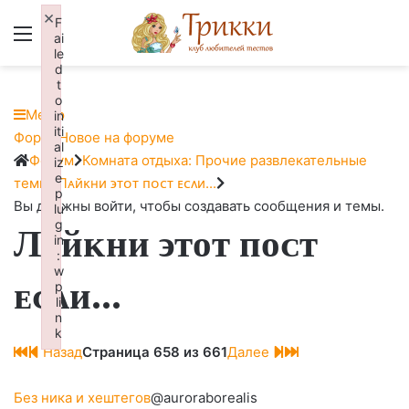
×
F
Меню
Вход
ai
le
d
t
o
Меню
in
iti
Навигация
Форум
Новое на форуме
al
Форума
Форум
Форум
Комната отдыха: Прочие развлекательные
iz
e
breadcrumbs
темы
Лᴀйᴋни ϶ᴛᴏᴛ ᴨᴏᴄᴛ ᴇᴄᴧи...
p
-
Вы должны войти, чтобы создавать сообщения и темы.
lu
g
Лᴀйᴋни ϶ᴛᴏᴛ ᴨᴏᴄᴛ
Вы
in
здесь:
:
w
ᴇᴄᴧи...
p
li
n
k
Назад
Страница 658 из 661
Далее
Failed to initialize plugin: wplink
Без ника и хештегов
@auroraborealis