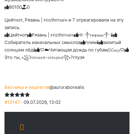
8
0
1
0
0
0
Голосуйте
Нажмите
Нажмите
Нажмите
Нажмите
Нажмите
-
на
на
на
на
на
палец
реакцию:
Цейтнот, Рязань | 𐔥ᥱᥲthᥱrᥕιᥒⳋ и 7 отреагировали на эту
реакцию:
реакцию:
реакцию:
реакцию:
вверх.
благодарю
улыбаюсь
смеюсь
печаль
плачу
запись.
до
слез
Цейтнот
Рязань | 𐔥ᥱᥲthᥱrᥕιᥒⳋ
🧼 ༒ⲙⲟⲣⲁⲏⲁ༒ 🕯️
Собиратель изначальных смыслов
плим🕯️
залитый
солнцем лёд🕯
♡☁️Читающая дождь по губам//𝓛𝓾𝓬𝔂♡
Это ты, ꧁ℑ𝔫𝔱𝔯𝔬𝔳𝔢𝔯𝔱-𝔢𝔫𝔱𝔲𝔷𝔦𝔞𝔰𝔱꧂?
глузя
Без ника и хештегов
@auroraborealis
#13147
· 09.07.2026, 13:02