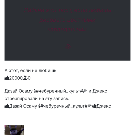
Лайкни этот пост, если любишь
рисовать цветными
карандашами
🥀
А этот, если не любишь
2
0
0
0
0
0
Голосуйте
Нажмите
Нажмите
Нажмите
Нажмите
Нажмите
-
на
на
на
на
на
палец
реакцию:
Дазай Осаму 🕯#чебуречный_культ#🌽 и Джекс
реакцию:
реакцию:
реакцию:
реакцию:
вверх.
благодарю
улыбаюсь
смеюсь
печаль
плачу
отреагировали на эту запись.
до
слез
Дазай Осаму 🕯#чебуречный_культ#🌽
Джекс