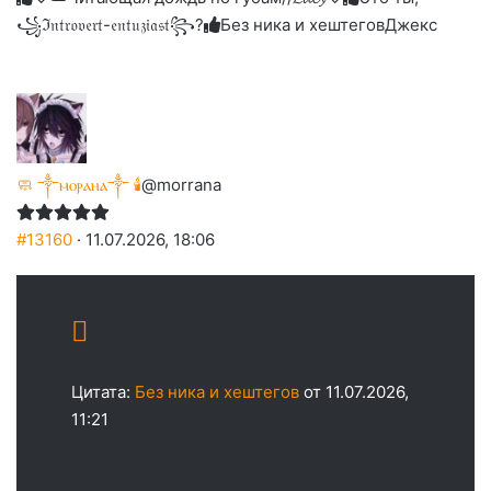
꧁ℑ𝔫𝔱𝔯𝔬𝔳𝔢𝔯𝔱-𝔢𝔫𝔱𝔲𝔷𝔦𝔞𝔰𝔱꧂?
Без ника и хештегов
Джекс
🧼 ༒ⲙⲟⲣⲁⲏⲁ༒ 🕯️
@morrana
#13160
· 11.07.2026, 18:06
Цитата:
Без ника и хештегов
от 11.07.2026,
11:21