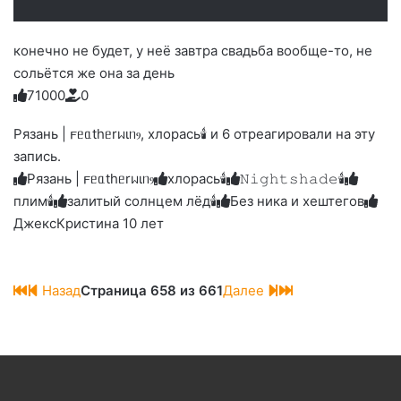
конечно не будет, у неё завтра свадьба вообще-то, не
сольётся же она за день
7
1
0
0
0
0
Голосуйте
Нажмите
Нажмите
Нажмите
Нажмите
Нажмите
-
на
на
на
на
на
палец
реакцию:
Рязань | 𐔥ᥱᥲthᥱrᥕιᥒⳋ, хлорась🕯 и 6 отреагировали на эту
реакцию:
реакцию:
реакцию:
реакцию:
вверх.
благодарю
улыбаюсь
смеюсь
печаль
плачу
запись.
до
слез
Рязань | 𐔥ᥱᥲthᥱrᥕιᥒⳋ
хлорась🕯
𝙽𝚒𝚐𝚑𝚝𝚜𝚑𝚊𝚍𝚎🕯
плим🕯️
залитый солнцем лёд🕯
Без ника и хештегов
Джекс
Кристина 10 лет
Назад
Страница 658 из 661
Далее