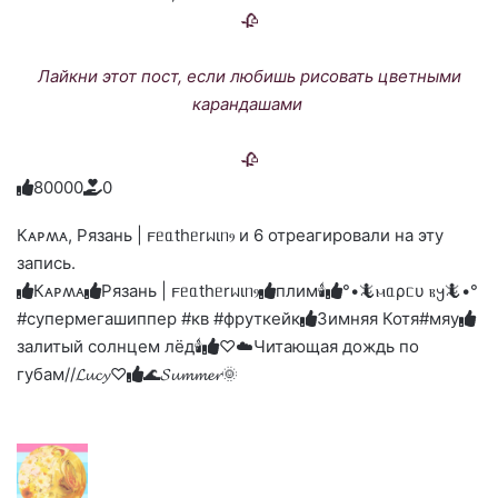
🥀
Лайкни этот пост, если любишь рисовать цветными
карандашами
🥀
8
0
0
0
0
0
Голосуйте
Нажмите
Нажмите
Нажмите
Нажмите
Нажмите
-
на
на
на
на
на
палец
реакцию:
Кᴀᴩʍᴀ, Рязань | 𐔥ᥱᥲthᥱrᥕιᥒⳋ и 6 отреагировали на эту
реакцию:
реакцию:
реакцию:
реакцию:
вверх.
благодарю
улыбаюсь
смеюсь
печаль
плачу
запись.
до
слез
Кᴀᴩʍᴀ
Рязань | 𐔥ᥱᥲthᥱrᥕιᥒⳋ
плим🕯️
°•🦎ⲙᥲρᥴυ ⲃ𐔤🦎•°
#супермегашиппер #кв #фруткейк
Зимняя Котя#мяу
залитый солнцем лёд🕯
♡☁️Читающая дождь по
губам//𝓛𝓾𝓬𝔂♡
🌊𝓢𝓾𝓶𝓶𝓮𝓻🌞