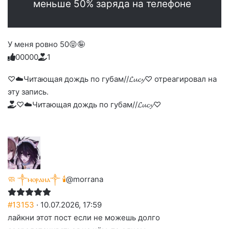
меньше 50% заряда на телефоне
У меня ровно 50😝🤪
0
0
0
0
0
1
Голосуйте
Нажмите
Нажмите
Нажмите
Нажмите
Нажмите
-
на
на
на
на
на
палец
реакцию:
♡☁️Читающая дождь по губам//𝓛𝓾𝓬𝔂♡ отреагировал на
реакцию:
реакцию:
реакцию:
реакцию:
вверх.
благодарю
улыбаюсь
смеюсь
печаль
плачу
эту запись.
до
слез
♡☁️Читающая дождь по губам//𝓛𝓾𝓬𝔂♡
🧼 ༒ⲙⲟⲣⲁⲏⲁ༒ 🕯️
@morrana
#13153
· 10.07.2026, 17:59
лайкни этот пост если не можешь долго