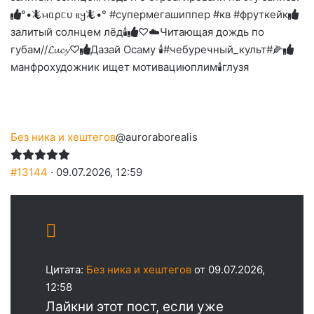
слез
°•🦎ⲙᥲρᥴυ ⲃ𐔤🦎•° #супермегашиппер #кв #фруткейк
залитый солнцем лёд🕯
♡☁️Читающая дождь по
губам//𝓛𝓾𝓬𝔂♡
Дазай Осаму 🕯#чебуречный_культ#🌽
манфрохудожник ищет мотивацию
плим🕯️
глузя
Без ника и хештегов
@auroraborealis
#13144
· 09.07.2026, 12:59
Цитата:
Без ника и хештегов
от 09.07.2026,
12:58
Лайкни этот пост, если уже