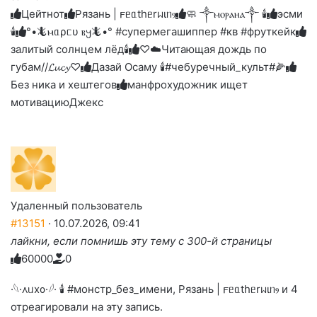
слез
Цейтнот
Рязань | 𐔥ᥱᥲthᥱrᥕιᥒⳋ
🧼 ༒ⲙⲟⲣⲁⲏⲁ༒ 🕯️
эсми
🕯️
°•🦎ⲙᥲρᥴυ ⲃ𐔤🦎•° #супермегашиппер #кв #фруткейк
залитый солнцем лёд🕯
♡☁️Читающая дождь по
губам//𝓛𝓾𝓬𝔂♡
Дазай Осаму 🕯#чебуречный_культ#🌽
Без ника и хештегов
манфрохудожник ищет
мотивацию
Джекс
Удаленный пользователь
#13151
· 10.07.2026, 09:41
лайкни, если помнишь эту тему с 300-й страницы
6
0
0
0
0
0
Голосуйте
Нажмите
Нажмите
Нажмите
Нажмите
Нажмите
-
на
на
на
на
на
палец
реакцию:
·𓆩·᧘ᥙх᧐·𓆪· 🕯 #монстр_без_имени, Рязань | 𐔥ᥱᥲthᥱrᥕιᥒⳋ и 4
реакцию:
реакцию:
реакцию:
реакцию:
вверх.
благодарю
улыбаюсь
смеюсь
печаль
плачу
отреагировали на эту запись.
до