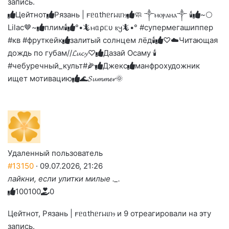
запись.
до
слез
Цейтнот
Рязань | 𐔥ᥱᥲthᥱrᥕιᥒⳋ
🧼 ༒ⲙⲟⲣⲁⲏⲁ༒ 🕯️
~🌕
Lilac🤎~
плим🕯️
°•🦎ⲙᥲρᥴυ ⲃ𐔤🦎•° #супермегашиппер
#кв #фруткейк
залитый солнцем лёд🕯
♡☁️Читающая
дождь по губам//𝓛𝓾𝓬𝔂♡
Дазай Осаму 🕯
#чебуречный_культ#🌽
Джекс
манфрохудожник
ищет мотивацию
🌊𝓢𝓾𝓶𝓶𝓮𝓻🌞
Удаленный пользователь
#13150
· 09.07.2026, 21:26
лайкни, если улитки милые ._.
10
0
1
0
0
0
Голосуйте
Нажмите
Нажмите
Нажмите
Нажмите
Нажмите
-
на
на
на
на
на
палец
реакцию:
Цейтнот, Рязань | 𐔥ᥱᥲthᥱrᥕιᥒⳋ и 9 отреагировали на эту
реакцию:
реакцию:
реакцию:
реакцию:
вверх.
благодарю
улыбаюсь
смеюсь
печаль
плачу
запись.
до