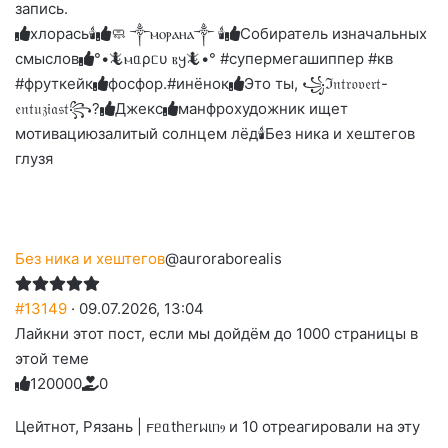
запись.
до
слез
хлорась🕯
🧼 ༒ⲙⲟⲣⲁⲏⲁ༒ 🕯️
Собиратель изначальных
смыслов
°•🦎ⲙᥲρᥴυ ⲃ𐔤🦎•° #супермегашиппер #кв
#фруткейк
фосфор.#инёнок
Это ты, ꧁ℑ𝔫𝔱𝔯𝔬𝔳𝔢𝔯𝔱-
𝔢𝔫𝔱𝔲𝔷𝔦𝔞𝔰𝔱꧂?
Джекс
манфрохудожник ищет
мотивацию
залитый солнцем лёд🕯
Без ника и хештегов
глузя
Без ника и хештегов
@auroraborealis
#13149
· 09.07.2026, 13:04
Лайкни этот пост, если мы дойдём до 1000 страницы в
этой теме
12
0
0
0
0
0
Голосуйте
Нажмите
Нажмите
Нажмите
Нажмите
Нажмите
-
на
на
на
на
на
палец
реакцию:
Цейтнот, Рязань | 𐔥ᥱᥲthᥱrᥕιᥒⳋ и 10 отреагировали на эту
реакцию:
реакцию:
реакцию:
реакцию:
вверх.
благодарю
улыбаюсь
смеюсь
печаль
плачу