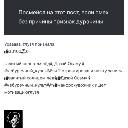
Посмейся на этот пост, если смех
без причины признак дурачины
Урааааа, глузя признала
3
0
1
0
0
0
Голосуйте
Нажмите
Нажмите
Нажмите
Нажмите
Нажмите
-
на
на
на
на
на
палец
реакцию:
залитый солнцем лёд🕯, Дазай Осаму 🕯
реакцию:
реакцию:
реакцию:
реакцию:
вверх.
благодарю
улыбаюсь
смеюсь
печаль
плачу
#чебуречный_культ#🌽 и 2 отреагировали на эту запись.
до
слез
залитый солнцем лёд🕯
Дазай Осаму 🕯
#чебуречный_культ#🌽
манфрохудожник ищет
мотивацию
глузя