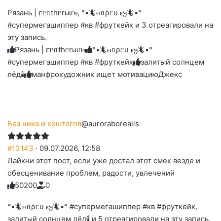
на
на
на
на
палец
реакцию:
Рязань | 𐔥ᥱᥲthᥱrᥕιᥒⳋ, °•🦎ⲙᥲρᥴυ ⲃ𐔤🦎•°
реакцию:
реакцию:
реакцию:
реакцию:
вверх.
благодарю
улыбаюсь
смеюсь
печаль
плачу
#супермегашиппер #кв #фруткейк и 3 отреагировали на
до
слез
эту запись.
Рязань | 𐔥ᥱᥲthᥱrᥕιᥒⳋ
°•🦎ⲙᥲρᥴυ ⲃ𐔤🦎•°
#супермегашиппер #кв #фруткейк
залитый солнцем
лёд🕯
манфрохудожник ищет мотивацию
Джекс
Без ника и хештегов
@auroraborealis
#13143
· 09.07.2026, 12:58
Лайкни этот пост, если уже достал этот смех везде и
обесценивание проблем, радости, увлечений
5
0
2
0
0
0
Голосуйте
Нажмите
Нажмите
Нажмите
Нажмите
Нажмите
-
на
на
на
на
на
палец
реакцию:
°•🦎ⲙᥲρᥴυ ⲃ𐔤🦎•° #супермегашиппер #кв #фруткейк,
реакцию:
реакцию:
реакцию:
реакцию:
вверх.
благодарю
улыбаюсь
смеюсь
печаль
плачу
залитый солнцем лёд🕯 и 5 отреагировали на эту запись.
до