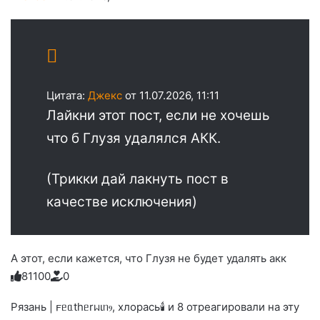
Цитата:
Джекс
от 11.07.2026, 11:11
Лайкни этот пост, если не хочешь
что б Глузя удалялся АКК.
(Трикки дай лакнуть пост в
качестве исключения)
А этот, если кажется, что Глузя не будет удалять акк
8
1
1
0
0
0
Голосуйте
Нажмите
Нажмите
Нажмите
Нажмите
Нажмите
-
на
на
на
на
на
палец
реакцию:
Рязань | 𐔥ᥱᥲthᥱrᥕιᥒⳋ, хлорась🕯 и 8 отреагировали на эту
реакцию:
реакцию:
реакцию:
реакцию:
вверх.
благодарю
улыбаюсь
смеюсь
печаль
плачу