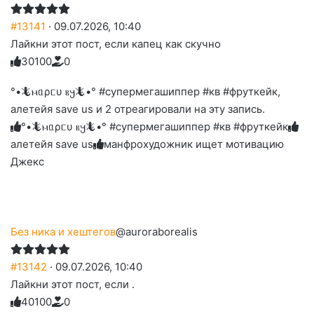
#13141
· 09.07.2026, 10:40
Лайкни этот пост, если капец как скучно
3
0
1
0
0
0
Голосуйте
Нажмите
Нажмите
Нажмите
Нажмите
Нажмите
-
на
на
на
на
на
палец
реакцию:
°•🦎ⲙᥲρᥴυ ⲃ𐔤🦎•° #супермегашиппер #кв #фруткейк,
реакцию:
реакцию:
реакцию:
реакцию:
вверх.
благодарю
улыбаюсь
смеюсь
печаль
плачу
алетейя save us и 2 отреагировали на эту запись.
до
слез
°•🦎ⲙᥲρᥴυ ⲃ𐔤🦎•° #супермегашиппер #кв #фруткейк
алетейя save us
манфрохудожник ищет мотивацию
Джекс
Без ника и хештегов
@auroraborealis
#13142
· 09.07.2026, 10:40
Лайкни этот пост, если .
4
0
1
0
0
0
Голосуйте
Нажмите
Нажмите
Нажмите
Нажмите
Нажмите
-
на