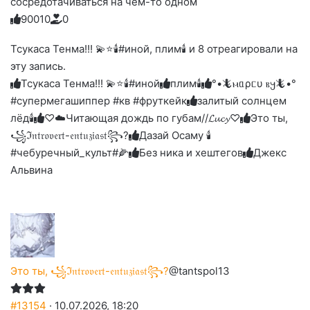
сосредотачиваться на чём-то одном
9
0
0
1
0
0
Голосуйте
Нажмите
Нажмите
Нажмите
Нажмите
Нажмите
-
на
на
на
на
на
палец
реакцию:
Тсукаса Тенма!!! 💫⭐🕯️#иной, плим🕯️ и 8 отреагировали на
реакцию:
реакцию:
реакцию:
реакцию:
вверх.
благодарю
улыбаюсь
смеюсь
печаль
плачу
эту запись.
до
слез
Тсукаса Тенма!!! 💫⭐🕯️#иной
плим🕯️
°•🦎ⲙᥲρᥴυ ⲃ𐔤🦎•°
#супермегашиппер #кв #фруткейк
залитый солнцем
лёд🕯
♡☁️Читающая дождь по губам//𝓛𝓾𝓬𝔂♡
Это ты,
꧁ℑ𝔫𝔱𝔯𝔬𝔳𝔢𝔯𝔱-𝔢𝔫𝔱𝔲𝔷𝔦𝔞𝔰𝔱꧂?
Дазай Осаму 🕯
#чебуречный_культ#🌽
Без ника и хештегов
Джекс
Альвина
Это ты, ꧁ℑ𝔫𝔱𝔯𝔬𝔳𝔢𝔯𝔱-𝔢𝔫𝔱𝔲𝔷𝔦𝔞𝔰𝔱꧂?
@tantspol13
#13154
· 10.07.2026, 18:20