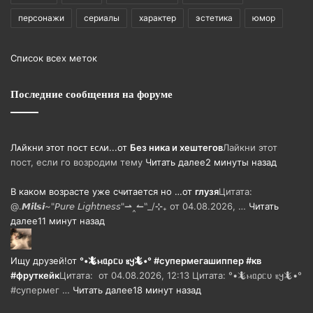
персонажи
сериалы
характер
эстетика
юмор
Список всех меток
Последние сообщения на форуме
Лᴀйᴋни ϶ᴛᴏᴛ ᴨᴏᴄᴛ ᴇᴄᴧи...
от
Без ника и хештегов
Лайкни этот
пост, если го возродим тему
Читать далее
2 минуты назад
В каком возрасте уже считается но …
от
глузя
Цитата:
@.𝙈𝙞𝙡𝙨𝙞~"𝘗𝘶𝘳𝘦 𝘓𝘪𝘨𝘩𝘵𝘯𝘦𝘴𝘴"⇀‸↼‶_/⊹₊ от 04.08.2026, …
Читать
далее
11 минут назад
Ищу друзей!
от
°•🦎ⲙᥲρᥴυ ⲃ𐔤🦎•° #супермегашиппер #кв
#фруткейк
Цитата: ㅤ от 04.08.2026, 12:13 Цитата: °•🦎ⲙᥲρᥴυ ⲃ𐔤🦎•°
#супермег …
Читать далее
18 минут назад