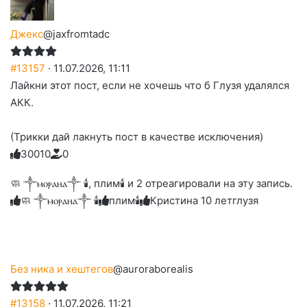
Джекс
@jaxfromtadc
#13157
· 11.07.2026, 11:11
Лайкни этот пост, если не хочешь что б Глузя удалялся
АКК.
(Трикки дай лакнуть пост в качестве исключения)
3
0
0
1
0
0
Голосуйте
Нажмите
Нажмите
Нажмите
Нажмите
Нажмите
-
на
на
на
на
на
палец
реакцию:
🧼 ༒ⲙⲟⲣⲁⲏⲁ༒ 🕯️, плим🕯️ и 2 отреагировали на эту запись.
реакцию:
реакцию:
реакцию:
реакцию:
вверх.
благодарю
улыбаюсь
смеюсь
печаль
плачу
🧼 ༒ⲙⲟⲣⲁⲏⲁ༒ 🕯️
плим🕯️
Кристина 10 лет
глузя
до
слез
Без ника и хештегов
@auroraborealis
#13158
· 11.07.2026, 11:21