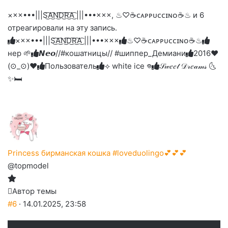
-
на
на
на
на
на
палец
реакцию:
×××•••|||S͜͡A͜͡N͜͡D͜͡R͜͡A͜͡ |||•••×××, ♨♡☕️ᴄᴀᴘᴘᴜᴄᴄɪɴᴏ☕️♨ и 6
реакцию:
реакцию:
реакцию:
реакцию:
вверх.
благодарю
улыбаюсь
смеюсь
печаль
плачу
отреагировали на эту запись.
до
слез
×××•••|||S͜͡A͜͡N͜͡D͜͡R͜͡A͜͡ |||•••×××
♨♡☕️ᴄᴀᴘᴘᴜᴄᴄɪɴᴏ☕️♨
нер 🌱
𝙉𝙚𝙤//#кошатницы// #шиппер_Демиани
2016❤️
(⊙_⊙)❤️
Пользователь
⟢ white ice 𖦹
𝒮𝓌𝑒𝑒𝓉 𝒟𝓇𝑒𝒶𝓂𝓈 🌜
✨🛏️
Princess бирманская кошка #loveduolingo💕💕💕
@topmodel
Автор темы
#6
· 14.01.2025, 23:58