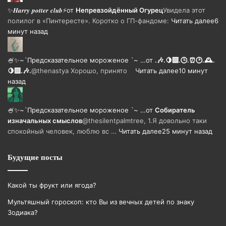
✨𝑯𝒂𝒓𝒓𝒚 𝒑𝒐𝒕𝒕𝒆𝒓 𝒄𝒍𝒖𝒃⚡
от
Непревзойдëнный Огурец
Увидела этот
полилог в «Пинтересте». Коротко о ГП-фандоме:
Читать далее
6
минут назад
🍧✨~`Предсказательное мороженое `~ …
от
.🎶.🍋‍🟩.🕒.⏰🕑.🕰️.
🍋‍🟩.🎶.
@thenastya Хорошо, принято
Читать далее
10 минут
назад
🍧✨~`Предсказательное мороженое `~ …
от
Собиратель
изначальных смыслов
@thesilentpalmtree, 1.Я довольно таки
спокойный человек, люблю вс …
Читать далее
25 минут назад
Будущие посты
Какой ты фрукт или ягода?
Мультяшный гороскоп: кто Вы из вечных детей по знаку
Зодиака?