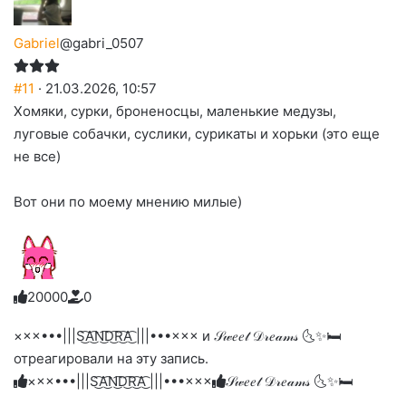
Gabriel
@gabri_0507
#11
· 21.03.2026, 10:57
Хомяки, сурки, броненосцы, маленькие медузы,
луговые собачки, суслики, сурикаты и хорьки (это еще
не все)
Вот они по моему мнению милые)
2
0
0
0
0
0
Голосуйте
Нажмите
Нажмите
Нажмите
Нажмите
Нажмите
-
на
на
на
на
на
палец
реакцию:
×××•••|||S͜͡A͜͡N͜͡D͜͡R͜͡A͜͡ |||•••××× и 𝒮𝓌𝑒𝑒𝓉 𝒟𝓇𝑒𝒶𝓂𝓈 🌜✨🛏️
реакцию:
реакцию:
реакцию:
реакцию:
вверх.
благодарю
улыбаюсь
смеюсь
печаль
плачу
отреагировали на эту запись.
до
слез
×××•••|||S͜͡A͜͡N͜͡D͜͡R͜͡A͜͡ |||•••×××
𝒮𝓌𝑒𝑒𝓉 𝒟𝓇𝑒𝒶𝓂𝓈 🌜✨🛏️