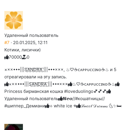
Удаленный пользователь
#7
· 20.01.2025, 12:11
Котики, лисички)
7
0
0
0
0
0
Голосуйте
Нажмите
Нажмите
Нажмите
Нажмите
Нажмите
-
на
на
на
на
на
палец
реакцию:
×××•••|||S͜͡A͜͡N͜͡D͜͡R͜͡A͜͡ |||•••×××, ♨♡☕️ᴄᴀᴘᴘᴜᴄᴄɪɴᴏ☕️♨ и 5
реакцию:
реакцию:
реакцию:
реакцию:
вверх.
благодарю
улыбаюсь
смеюсь
печаль
плачу
отреагировали на эту запись.
до
слез
×××•••|||S͜͡A͜͡N͜͡D͜͡R͜͡A͜͡ |||•••×××
♨♡☕️ᴄᴀᴘᴘᴜᴄᴄɪɴᴏ☕️♨
Princess бирманская кошка #loveduolingo💕💕💕
Удаленный пользователь
𝙉𝙚𝙤//#кошатницы//
#шиппер_Демиани
⟢ white ice 𖦹
𝒮𝓌𝑒𝑒𝓉 𝒟𝓇𝑒𝒶𝓂𝓈 🌜✨🛏️