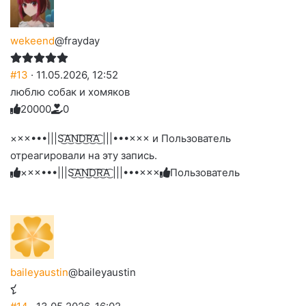
wekeend
@frayday
#13
· 11.05.2026, 12:52
люблю собак и хомяков
2
0
0
0
0
0
Голосуйте
Нажмите
Нажмите
Нажмите
Нажмите
Нажмите
-
на
на
на
на
на
палец
реакцию:
×××•••|||S͜͡A͜͡N͜͡D͜͡R͜͡A͜͡ |||•••××× и Пользователь
реакцию:
реакцию:
реакцию:
реакцию:
вверх.
благодарю
улыбаюсь
смеюсь
печаль
плачу
отреагировали на эту запись.
до
слез
×××•••|||S͜͡A͜͡N͜͡D͜͡R͜͡A͜͡ |||•••×××
Пользователь
baileyaustin
@baileyaustin