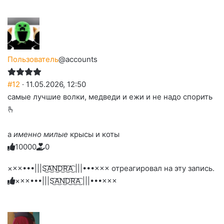
Пользователь
@accounts
#12
· 11.05.2026, 12:50
самые лучшие волки, медведи и ежи и не надо спорить
🫰
а
именно милые
крысы и коты
1
0
0
0
0
0
Голосуйте
Нажмите
Нажмите
Нажмите
Нажмите
Нажмите
-
на
на
на
на
на
палец
реакцию:
×××•••|||S͜͡A͜͡N͜͡D͜͡R͜͡A͜͡ |||•••××× отреагировал на эту запись.
реакцию:
реакцию:
реакцию:
реакцию:
вверх.
благодарю
улыбаюсь
смеюсь
печаль
плачу
×××•••|||S͜͡A͜͡N͜͡D͜͡R͜͡A͜͡ |||•••×××
до
слез