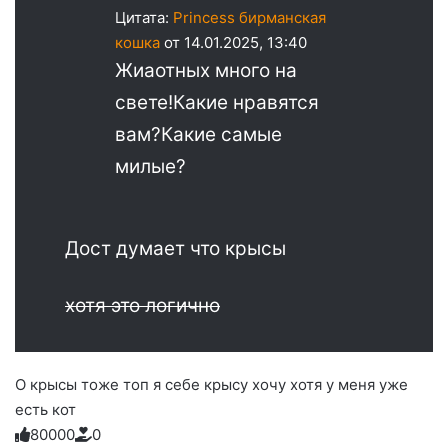
Цитата:
Princess бирманская
кошка
от 14.01.2025, 13:40
Жиаотных много на
свете!Какие нравятся
вам?Какие самые
милые?
Дост думает что крысы
хотя это логично
О крысы тоже топ я себе крысу хочу хотя у меня уже
есть кот
8
0
0
0
0
0
Голосуйте
Нажмите
Нажмите
Нажмите
Нажмите
Нажмите