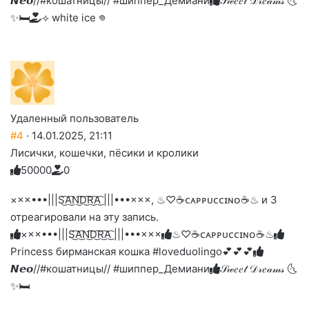
𝙉𝙚𝙤//#кошатницы// #шиппер_Демиани
𝒮𝓌𝑒𝑒𝓉 𝒟𝓇𝑒𝒶𝓂𝓈 🌜
✨🛏️
⟢ white ice 𖦹
Удаленный пользователь
#4
· 14.01.2025, 21:11
Лисички, кошечки, пёсики и кролики
5
0
0
0
0
0
Голосуйте
Нажмите
Нажмите
Нажмите
Нажмите
Нажмите
-
на
на
на
на
на
палец
реакцию:
×××•••|||S͜͡A͜͡N͜͡D͜͡R͜͡A͜͡ |||•••×××, ♨♡☕️ᴄᴀᴘᴘᴜᴄᴄɪɴᴏ☕️♨ и 3
реакцию:
реакцию:
реакцию:
реакцию:
вверх.
благодарю
улыбаюсь
смеюсь
печаль
плачу
отреагировали на эту запись.
до
слез
×××•••|||S͜͡A͜͡N͜͡D͜͡R͜͡A͜͡ |||•••×××
♨♡☕️ᴄᴀᴘᴘᴜᴄᴄɪɴᴏ☕️♨
Princess бирманская кошка #loveduolingo💕💕💕
𝙉𝙚𝙤//#кошатницы// #шиппер_Демиани
𝒮𝓌𝑒𝑒𝓉 𝒟𝓇𝑒𝒶𝓂𝓈 🌜
✨🛏️