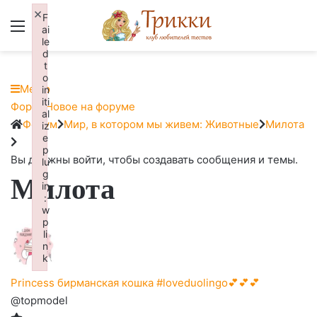
×
F
Меню
Вход
ai
le
d
t
o
Меню
in
iti
Навигация
Форум
Новое на форуме
al
Форума
Форум
Форум
Мир, в котором мы живем: Животные
Милота
iz
e
breadcrumbs
p
-
Вы должны войти, чтобы создавать сообщения и темы.
lu
g
Милота
Вы
in
здесь:
:
w
p
li
n
k
Failed to initialize plugin: wplink
Princess бирманская кошка #loveduolingo💕💕💕
@topmodel