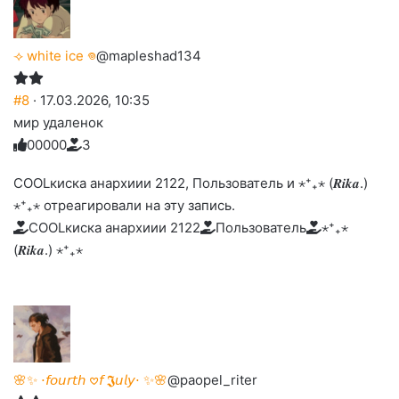
⟢ white ice 𖦹
@mapleshad134
#8
· 17.03.2026, 10:35
мир удаленок
0
0
0
0
0
3
Голосуйте
Нажмите
Нажмите
Нажмите
Нажмите
Нажмите
-
на
на
на
на
на
палец
реакцию:
COOLкиска анархиии 2122, Пользователь и ⋆⁺₊⋆ (𝑹𝒊𝒌𝒂.)
реакцию:
реакцию:
реакцию:
реакцию:
вверх.
благодарю
улыбаюсь
смеюсь
печаль
плачу
⋆⁺₊⋆ отреагировали на эту запись.
до
слез
COOLкиска анархиии 2122
Пользователь
⋆⁺₊⋆
(𝑹𝒊𝒌𝒂.) ⋆⁺₊⋆
🌸✨ ⋅𝘧𝘰𝘶𝘳𝘵𝘩 𖹭𝘧 𝕵𝘶𝘭𝘺⋅ ✨🌸
@paopel_riter