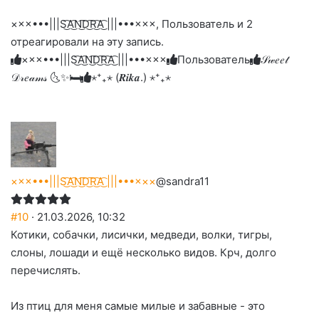
Нажмите
Нажмите
Нажмите
Нажмите
-
на
на
на
на
на
палец
реакцию:
×××•••|||S͜͡A͜͡N͜͡D͜͡R͜͡A͜͡ |||•••×××, Пользователь и 2
реакцию:
реакцию:
реакцию:
реакцию:
вверх.
благодарю
улыбаюсь
смеюсь
печаль
плачу
отреагировали на эту запись.
до
слез
×××•••|||S͜͡A͜͡N͜͡D͜͡R͜͡A͜͡ |||•••×××
Пользователь
𝒮𝓌𝑒𝑒𝓉
𝒟𝓇𝑒𝒶𝓂𝓈 🌜✨🛏️
⋆⁺₊⋆ (𝑹𝒊𝒌𝒂.) ⋆⁺₊⋆
×××•••|||S͜͡A͜͡N͜͡D͜͡R͜͡A͜͡ |||•••×××
@sandra11
#10
· 21.03.2026, 10:32
Котики, собачки, лисички, медведи, волки, тигры,
слоны, лошади и ещё несколько видов. Крч, долго
перечислять.
Из птиц для меня самые милые и забавные - это