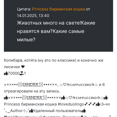
Цитата:
Princess бирманская кошка
от
14.01.2025, 13:40
Жиаотных много на свете!Какие
нравятся вам?Какие самые
милые?
Копибарв, котята (ну это по классике) и конечно же
лисички ♥️
7
0
0
0
0
1
Голосуйте
Нажмите
Нажмите
Нажмите
Нажмите
Нажмите
-
на
на
на
на
на
палец
реакцию:
×××•••|||S͜͡A͜͡N͜͡D͜͡R͜͡A͜͡ |||•••×××, ♨♡☕️ᴄᴀᴘᴘᴜᴄᴄɪɴᴏ☕️♨ и 6
реакцию:
реакцию:
реакцию:
реакцию:
вверх.
благодарю
улыбаюсь
смеюсь
печаль
плачу
отреагировали на эту запись.
до
слез
×××•••|||S͜͡A͜͡N͜͡D͜͡R͜͡A͜͡ |||•••×××
♨♡☕️ᴄᴀᴘᴘᴜᴄᴄɪɴᴏ☕️♨
Princess бирманская кошка #loveduolingo💕💕💕
‹3⑅📜
˚₊⁔Author⊹₊˚
Удаленный пользователь