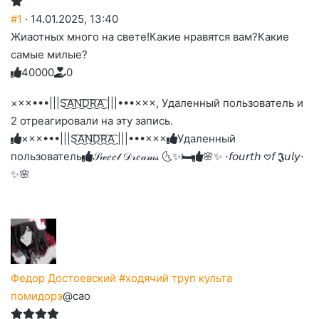
#1
· 14.01.2025, 13:40
Жиаотных много на свете!Какие нравятся вам?Какие
самые милые?
4
0
0
0
0
0
Голосуйте
Нажмите
Нажмите
Нажмите
Нажмите
Нажмите
-
на
на
на
на
на
палец
реакцию:
×××•••|||S͜͡A͜͡N͜͡D͜͡R͜͡A͜͡ |||•••×××, Удаленный пользователь и
реакцию:
реакцию:
реакцию:
реакцию:
вверх.
благодарю
улыбаюсь
смеюсь
печаль
плачу
2 отреагировали на эту запись.
до
слез
×××•••|||S͜͡A͜͡N͜͡D͜͡R͜͡A͜͡ |||•••×××
Удаленный
пользователь
𝒮𝓌𝑒𝑒𝓉 𝒟𝓇𝑒𝒶𝓂𝓈 🌜✨🛏️
🌸✨ ⋅𝘧𝘰𝘶𝘳𝘵𝘩 𖹭𝘧 𝕵𝘶𝘭𝘺⋅
✨🌸
Федор Достоевский #ходячий труп культа
помидорэ
@cao