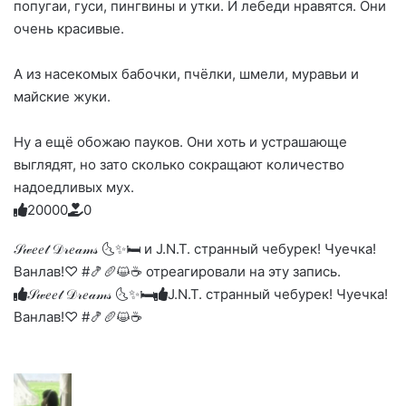
попугаи, гуси, пингвины и утки. И лебеди нравятся. Они
очень красивые.
А из насекомых бабочки, пчёлки, шмели, муравьи и
майские жуки.
Ну а ещё обожаю пауков. Они хоть и устрашающе
выглядят, но зато сколько сокращают количество
надоедливых мух.
2
0
0
0
0
0
Голосуйте
Нажмите
Нажмите
Нажмите
Нажмите
Нажмите
-
на
на
на
на
на
палец
реакцию:
𝒮𝓌𝑒𝑒𝓉 𝒟𝓇𝑒𝒶𝓂𝓈 🌜✨🛏️ и J.N.T. странный чебурек! Чуечка!
реакцию:
реакцию:
реакцию:
реакцию:
вверх.
благодарю
улыбаюсь
смеюсь
печаль
плачу
Ванлав!♡ #🍤🥖😺☕ отреагировали на эту запись.
до
слез
𝒮𝓌𝑒𝑒𝓉 𝒟𝓇𝑒𝒶𝓂𝓈 🌜✨🛏️
J.N.T. странный чебурек! Чуечка!
Ванлав!♡ #🍤🥖😺☕