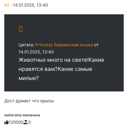
#2
· 14.01.2025, 13:40
Цитата:
Princess бирманская кошка
от
14.01.2025, 13:40
Жиаотных много на свете!Какие
нравятся вам?Какие самые
милые?
Дост думает что крысы
хотя это логично
12
0
0
0
0
0
Голосуйте
Нажмите
Нажмите
Нажмите
Нажмите
Нажмите
-
на