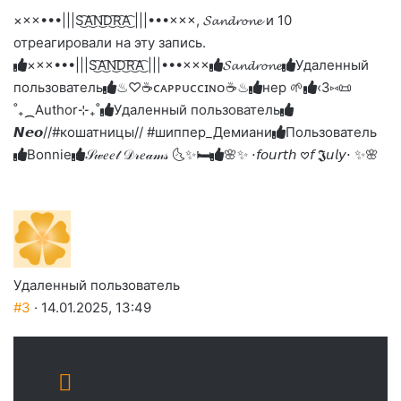
на
на
на
на
палец
реакцию:
×××•••|||S͜͡A͜͡N͜͡D͜͡R͜͡A͜͡ |||•••×××, 𝓢𝓪𝓷𝓭𝓻𝓸𝓷𝓮 и 10
реакцию:
реакцию:
реакцию:
реакцию:
вверх.
благодарю
улыбаюсь
смеюсь
печаль
плачу
отреагировали на эту запись.
до
слез
×××•••|||S͜͡A͜͡N͜͡D͜͡R͜͡A͜͡ |||•••×××
𝓢𝓪𝓷𝓭𝓻𝓸𝓷𝓮
Удаленный
пользователь
♨♡☕️ᴄᴀᴘᴘᴜᴄᴄɪɴᴏ☕️♨
нер 🌱
‹3⑅📜
˚₊⁔Author⊹₊˚
Удаленный пользователь
𝙉𝙚𝙤//#кошатницы// #шиппер_Демиани
Пользователь
Bonnie
𝒮𝓌𝑒𝑒𝓉 𝒟𝓇𝑒𝒶𝓂𝓈 🌜✨🛏️
🌸✨ ⋅𝘧𝘰𝘶𝘳𝘵𝘩 𖹭𝘧 𝕵𝘶𝘭𝘺⋅ ✨🌸
Удаленный пользователь
#3
· 14.01.2025, 13:49