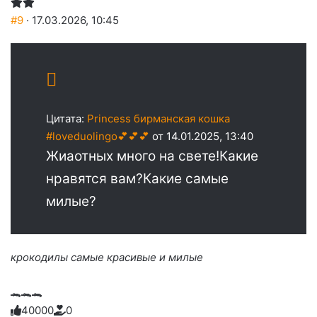
#9
· 17.03.2026, 10:45
Цитата:
Princess бирманская кошка
#loveduolingo💕💕💕
от 14.01.2025, 13:40
Жиаотных много на свете!Какие
нравятся вам?Какие самые
милые?
крокодилы самые красивые и милые
🐊🐊🐊
4
0
0
0
0
0
Голосуйте
Нажмите