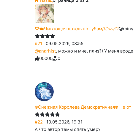
Назад
Страница 2 из 2
♡☁️Читающая дождь по губам//𝓛𝓾𝓬𝔂♡
@rainy
#21
· 09.05.2026, 08:55
@anarhist
, можно и мне, плиз?) У меня вроде
0
0
0
0
0
0
Голосуйте
Нажмите
Нажмите
Нажмите
Нажмите
Нажмите
-
на
на
на
на
на
палец
реакцию:
реакцию:
реакцию:
реакцию:
реакцию:
вверх.
благодарю
улыбаюсь
смеюсь
печаль
плачу
до
слез
❄️Снежная Королева Демократичная❄️ Не от 
#22
· 10.05.2026, 19:31
А что автор темы опять умер?