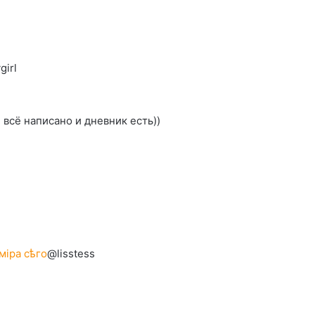
girl
 всё написано и дневник есть))
мiра сѣго
@lisstess