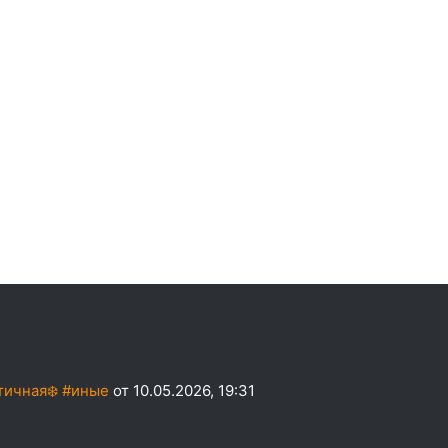
тичная❄️ #иные
от 10.05.2026, 19:31
?