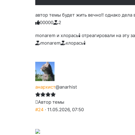
автор темы будет жить вечно!! однако дела 
0
0
0
0
0
2
Голосуйте
Нажмите
Нажмите
Нажмите
Нажмите
Нажмите
-
на
на
на
на
на
палец
реакцию:
monarem и хлорась🕯 отреагировали на эту за
реакцию:
реакцию:
реакцию:
реакцию:
вверх.
благодарю
улыбаюсь
смеюсь
печаль
плачу
monarem
хлорась🕯
до
слез
анархист
@anarhist
Автор темы
#24
· 11.05.2026, 07:50