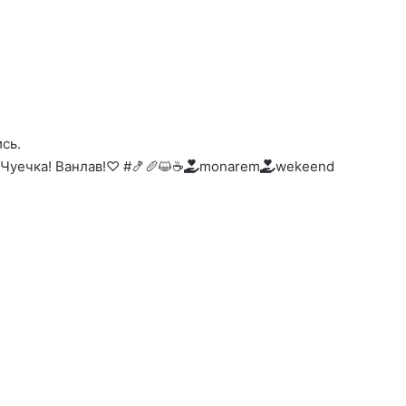
ись.
! Чуечка! Ванлав!♡ #🍤🥖😺☕
monarem
wekeend