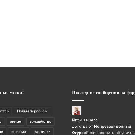
ные метки:
Последние сообщения на фор
оттер
Новый персонаж
Игры вашего
с
аниме
волшебство
детства.
от
Непревзойдëнный
ые
история
картинки
Огурец
Если говорить об уличны