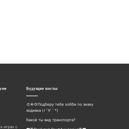
уме
Будущие посты
🎨☀🌻Подберу тебе хобби по знаку
зодиака (ﾉ´∀｀*)
Какой ты вид транспорта?
х играх с