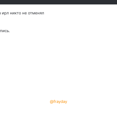
в ирл никто не отменял
пись.
@frayday