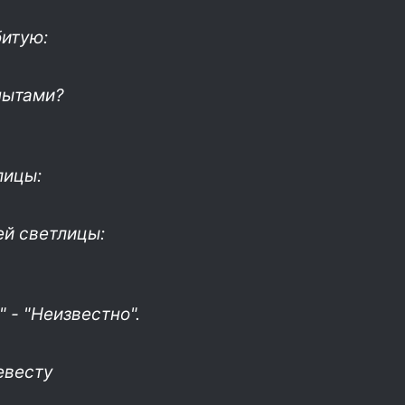
битую:
пытами?
лицы:
ей светлицы:
 - "Неизвестно".
евесту