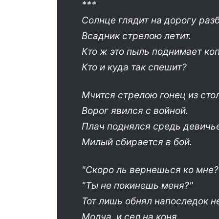
***
Солнце глядит на дорогу раз
Всадник стрелою летит.
Кто ж это пыль поднимает ко
Кто и куда так спешит?
Мчится стрелою гонец из сто
Ворог явился с войной.
Плач поднялся средь девичь
Милый сбирается в бой.
"Скоро ль вернешься ко мне?"
"Ты не покинешь меня?"
Тот лишь обнял напоследок н
Молча, и сел на коня.