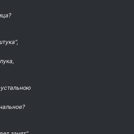
ица?
штука",
лука,
рустальною
учальное?
дет занят",