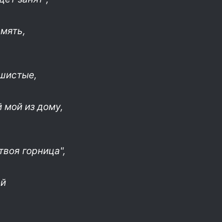
амять,
ушистые,
 мой из дому,
твоя горница",
ей