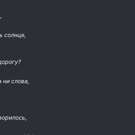
,
ь солнце,
дорогу?
 ни слова,
ворилось,