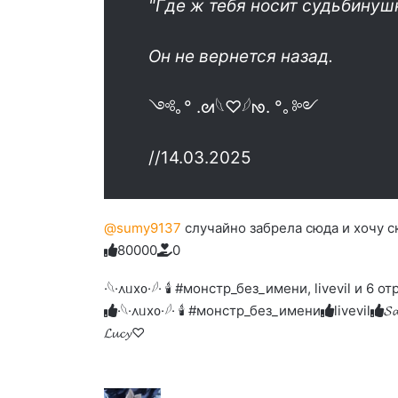
"Где ж тебя носит судьбинушк
Он не вернется назад.
༺｡° .ᘛ𓆩♡𓆪ᘚ. °｡༻
//14.03.2025
@sumy9137
случайно забрела сюда и хочу с
8
0
0
0
0
0
Голосуйте
Нажмите
Нажмите
Нажмите
Нажмите
Нажмите
-
на
на
на
на
на
палец
реакцию:
·𓆩·᧘ᥙх᧐·𓆪· 🕯 #монстр_без_имени, livevil и 6 
реакцию:
реакцию:
реакцию:
реакцию:
вверх.
благодарю
улыбаюсь
смеюсь
печаль
плачу
·𓆩·᧘ᥙх᧐·𓆪· 🕯 #монстр_без_имени
livevil
𝓢
до
слез
𝓛𝓾𝓬𝔂♡