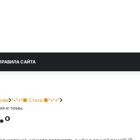
ПРАВИЛА САЙТА
есам
°•°▪︎°■ Стихи ■°▪︎°•°
ия и темы.
•°