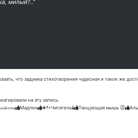
а, милый?.."
казать, что задумка стихотворения чудесная и такое же дос
отреагировали на эту запись.
𝓷𝓭𝓻𝓸𝓷𝓮
Мадлен
❀𖤣𖥧Читатель🕯️
Танцующая мышь 🐭
Аль