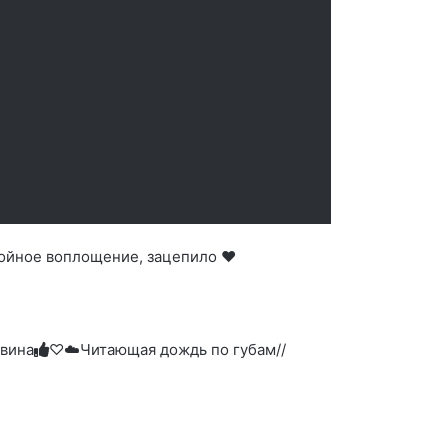
тойное воплощение, зацепило ❤️
вина
♡☁️Читающая дождь по губам//