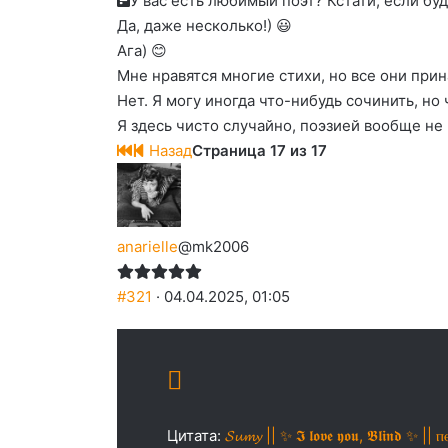
У вас есть любимый поэт? Кстати, если буд
Да, даже несколько!) 😃
Ага) 😊
Мне нравятся многие стихи, но все они прин
Нет. Я могу иногда что-нибудь сочинить, но 
Я здесь чисто случайно, поэзией вообще не 
Назад
Страница 17 из 17
anarielle
@mk2006
#321
· 04.04.2025, 01:05
Цитата:
𝓢𝓾𝓶𝔂 || ✨ 𝕴 𝖑𝖔𝖛𝖊 𝖞𝖔𝖚, 𝕭𝖑𝖎𝖓𝖉 