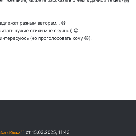
ет желание, можете рассказать о нём в данной теме!)) 🤗
адлежат разным авторам... 😅
читать чужие стихи мне скучно)) 😌
интересуюсь (но проголосовать хочу 😜).
✨ || ⲡⲉⲗⲁⲅⲉюⲱⲕⲁ^^
от 15.03.2025, 11:43