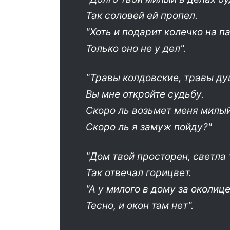
Так соловей ей пропел.
"Хоть и подарит колечко на п
Только оно не у дел".
"Травы колдовские, травы д
Вы мне откройте судьбу.
Скоро ль возьмет меня милый
Скоро ль я замуж пойду?"
"Дом твой просторен, светла 
Так отвечал горицвет.
"А у милого в дому за околиц
Тесно, и окон там нет".