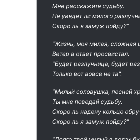
Мне расскажите судьбу.
Не уведет ли милого разлучн
Скоро ль я замуж пойду?"
"Жизнь, моя милая, сложная 
Ветер в ответ просвистал.
"Будет разлучница, будет раз
Только вот вовсе не та".
"Милый соловушка, песней х
Ты мне поведай судьбу.
Скоро ль надену кольцо обр
Скоро ль я замуж пойду?"
"Долго твой милый в делах бу