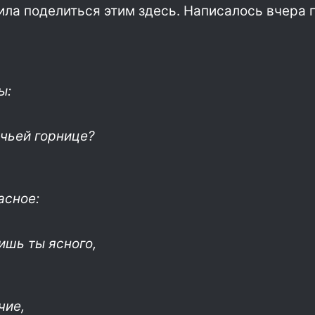
ила поделиться этим здесь. Написалось вчера п
ы:
ичьей горнице?
асное:
ишь ты ясного,
чие,