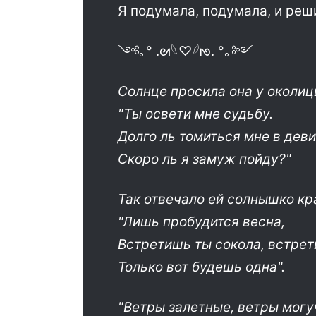
Я подумала, подумала, и реш
༺｡° .ᘛ𓆩♡𓆪ᘚ. °｡༻
Солнце просила она у околиц
"Ты освети мне судьбу.
Долго ль томиться мне в дев
Скоро ль я замуж пойду?"
Так отвечало ей солнышко кр
"Лишь пробудится весна,
Встретишь ты сокола, встрет
Только вот будешь одна".
"Ветры залетные, ветры могу