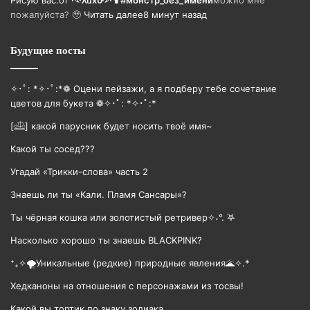
пожалуйста? 🥹
Читать далее
8 минут назад
Будущие посты
✧･ﾟ: *✧･ﾟ:*❁ Оцени пейзажи, а я подберу тебе сочетание
цветов для букета ❁✧･ﾟ: *✧･ﾟ:*
[𓊝] какой парусник будет носить твоë имя~
Какой ты сосед???
Угадай «Трикки-слова» часть 2
Знаешь ли ты «Кали. Пламя Сансары»?
Ты чёрная кошка или золотистый ретривер✧˖°. ࣪𖤐
Насколько хорошо ты знаешь BLACKPINK?
⁺₊✧🌪️Уникальные (редкие) природные явления🌋✧.*
Хедканоны на отношения с персонажами из тосвы!
Какой вы тортик по знаку зодиака