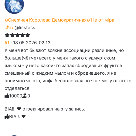
❄️Снежная Королева Демократичная❄️ Не от мiра
сѣго
@lisstess
#1
· 18.05.2026, 02:13
У меня вот бывают всякие ассоциации различные, но
больше(чётче) всего у меня такого с удмуртском
языком - у него какой-то запах сбродивших фруктов
смешанный с жидким мылом и сбродившего, я не
понимаю че это, инфа бесполезная но я не могу от этого
отделаться
1
0
0
0
0
0
Голосуйте
Нажмите
Нажмите
Нажмите
Нажмите
Нажмите
-
на
на
на
на
на
палец
реакцию:
BIA!!. ❤︎ отреагировал на эту запись.
реакцию:
реакцию:
реакцию:
реакцию:
вверх.
благодарю
улыбаюсь
смеюсь
печаль
плачу
BIA!!. ❤︎
до
слез