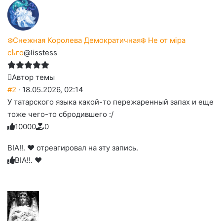
❄️Снежная Королева Демократичная❄️ Не от мiра
сѣго
@lisstess
Автор темы
#2
· 18.05.2026, 02:14
У татарского языка какой-то пережаренный запах и еще
тоже чего-то сбродившего :/
1
0
0
0
0
0
Голосуйте
Нажмите
Нажмите
Нажмите
Нажмите
Нажмите
-
на
на
на
на
на
палец
реакцию:
BIA!!. ❤︎ отреагировал на эту запись.
реакцию:
реакцию:
реакцию:
реакцию:
вверх.
благодарю
улыбаюсь
смеюсь
печаль
плачу
BIA!!. ❤︎
до
слез