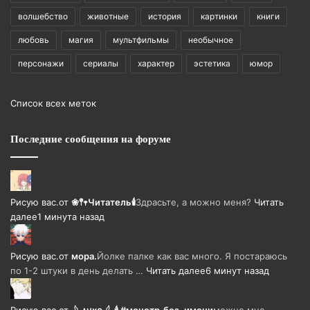
волшебство
животные
история
картинки
книги
любовь
магия
мультфильмы
необычное
персонажи
сериалы
характер
эстетика
юмор
Список всех меток
Последние сообщения на форуме
Рисую вас.
от
❀𖤣𖥧Читатель🕯️
Здрасьте, а можно меня?
Читать
далее
1 минута назад
Рисую вас.
от
мора.
Йолке палке как вас много. Я постараюсь
по 1-2 штуки в день делать …
Читать далее
6 минут назад
Рисую вас.
от
·𓆩·᧘ᥙх᧐·𓆪· 🕯 #монстр_без_имени
можно мне