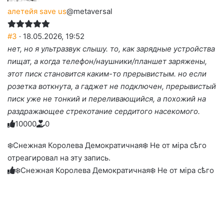
алетейя save us
@metaversal
#3
· 18.05.2026, 19:52
нет, но я ультразвук слышу. то, как зарядные устройства
пищат, а когда телефон/наушники/планшет заряжены,
этот писк становится каким-то прерывистым. но если
розетка воткнута, а гаджет не подключен, прерывистый
писк уже не тонкий и переливающийся, а похожий на
раздражающее стрекотание сердитого насекомого.
1
0
0
0
0
0
Голосуйте
Нажмите
Нажмите
Нажмите
Нажмите
Нажмите
-
на
на
на
на
на
палец
реакцию:
❄️Снежная Королева Демократичная❄️ Не от мiра сѣго
реакцию:
реакцию:
реакцию:
реакцию:
вверх.
благодарю
улыбаюсь
смеюсь
печаль
плачу
отреагировал на эту запись.
до
слез
❄️Снежная Королева Демократичная❄️ Не от мiра сѣго