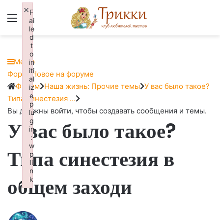
×
F
Меню
Вход
ai
le
d
t
o
Меню
in
iti
Навигация
Форум
Новое на форуме
al
Форума
Форум
Форум
Наша жизнь: Прочие темы
У вас было такое?
iz
e
breadcrumbs
Типа синестезия …
p
-
Вы должны войти, чтобы создавать сообщения и темы.
lu
g
У вас было такое?
Вы
in
здесь:
:
w
Типа синестезия в
p
li
n
общем заходи
k
Failed to initialize plugin: wplink