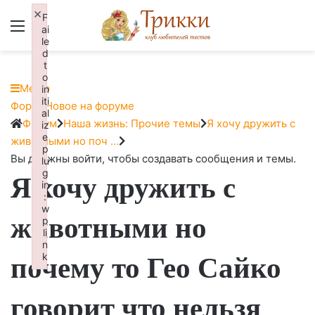
×
F
Меню
Вход
ai
le
d
t
o
Меню
in
iti
Навигация
Форум
Новое на форуме
al
Форума
Форум
Форум
Наша жизнь: Прочие темы
Я хочу дружить с
iz
e
breadcrumbs
животными но поч …
p
-
Вы должны войти, чтобы создавать сообщения и темы.
lu
g
Я хочу дружить с
Вы
in
здесь:
:
w
животными но
p
li
n
почему то Гео Сайко
k
Failed to initialize plugin: wplink
говорит что нельзя