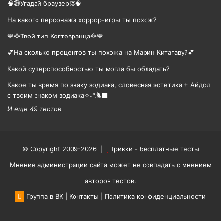
🧠🌐Угадай браузер!🌐🧠
На какого персонажа хоррор-игры ты похож?
💙🦅Твой тип Когтевранца🦅💙
💕На сколько процентов ты похожа на Марин Китагаву?💕
Какой суперспособностью ты могла бы обладать?
Какое ты время по знаку зодиака, словесная эстетика + Айдол
с твоим знаком зодиака✧˖°.🐈‍⬛
И еще 49 тестов
© Copyright 2009-2026 |
Трикки - бесплатные тесты
Мнение администрации сайта может не совпадать с мнением
авторов тестов.
Группа в ВК
|
Контакты
|
Политика конфиденциальности