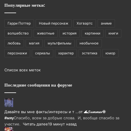
Популярные метки:
Гарри Поттер
Новый персонаж
Хогвартс
аниме
волшебство
животные
история
картинки
книги
любовь
магия
мультфильмы
необычное
персонажи
сериалы
характер
эстетика
юмор
Список всех меток
Последние сообщения на форуме
Давайте вы мне факты/интересы и т …
от
🌊𝓢𝓾𝓶𝓶𝓮𝓻🌞
#мяу
Спасибо, всем за добрые слова. И, вообще спасибо за
участие.
Читать далее
19 минут назад