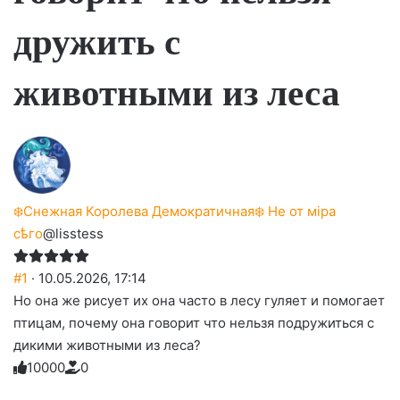
дружить с
животными из леса
❄️Снежная Королева Демократичная❄️ Не от мiра
сѣго
@lisstess
#1
· 10.05.2026, 17:14
Но она же рисует их она часто в лесу гуляет и помогает
птицам, почему она говорит что нельзя подружиться с
дикими животными из леса?
1
0
0
0
0
0
Голосуйте
Нажмите
Нажмите
Нажмите
Нажмите
Нажмите
-
на
на
на
на
на
палец
реакцию: