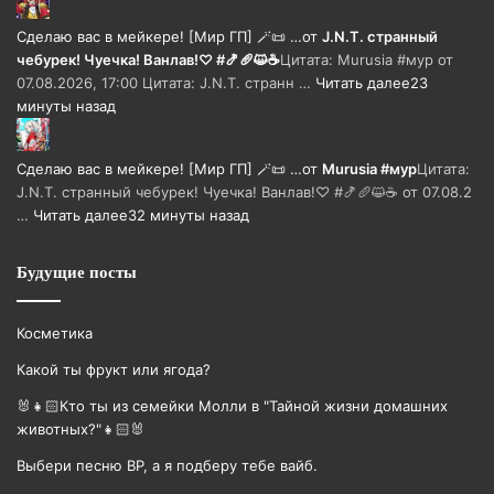
Сделаю вас в мейкере! [Мир ГП] 🪄📜 …
от
J.N.T. странный
чебурек! Чуечка! Ванлав!♡ #🍤🥖😺☕
Цитата: Murusia #мур от
07.08.2026, 17:00 Цитата: J.N.T. странн …
Читать далее
23
минуты назад
Сделаю вас в мейкере! [Мир ГП] 🪄📜 …
от
Murusia #мур
Цитата:
J.N.T. странный чебурек! Чуечка! Ванлав!♡ #🍤🥖😺☕ от 07.08.2
…
Читать далее
32 минуты назад
Будущие посты
Косметика
Какой ты фрукт или ягода?
🐰👧🏻Кто ты из семейки Молли в "Тайной жизни домашних
животных?"👧🏻🐰
Выбери песню BP, а я подберу тебе вайб.