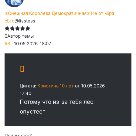
❄️Снежная Королева Демократичная❄️ Не от мiра
сѣго
@lisstess
Автор темы
#3
· 10.05.2026, 18:07
Цитата:
Кристина 10 лет
от 10.05.2026,
17:40
Потому что из-за тебя лес
опустеет
Почему же?