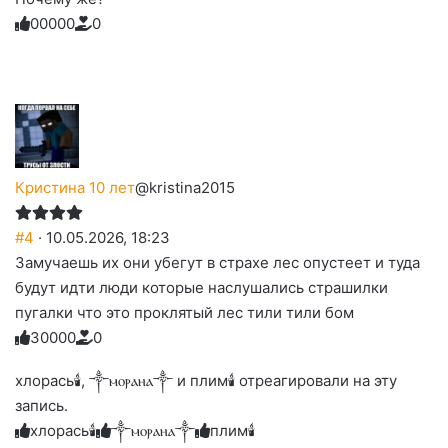
0
0
0
0
0
0
Голосуйте
Нажмите
Нажмите
Нажмите
Нажмите
Нажмите
-
на
на
на
на
на
палец
реакцию:
реакцию:
реакцию:
реакцию:
реакцию:
вверх.
благодарю
улыбаюсь
смеюсь
печаль
плачу
до
слез
Кристина 10 лет
@kristina2015
#4
· 10.05.2026, 18:23
Замучаешь их они убегут в страхе лес опустеет и туда
будут идти люди которые наслушались страшилки
пугалки что это проклятый лес тили тили бом
3
0
0
0
0
0
Голосуйте
Нажмите
Нажмите
Нажмите
Нажмите
Нажмите
-
на
на
на
на
на
палец
реакцию:
хлорась🕯, ༒ⲙⲟⲣⲁⲏⲁ༒ и плим🕯️ отреагировали на эту
реакцию:
реакцию:
реакцию:
реакцию:
вверх.
благодарю
улыбаюсь
смеюсь
печаль
плачу
запись.
до
слез
хлорась🕯
༒ⲙⲟⲣⲁⲏⲁ༒
плим🕯️