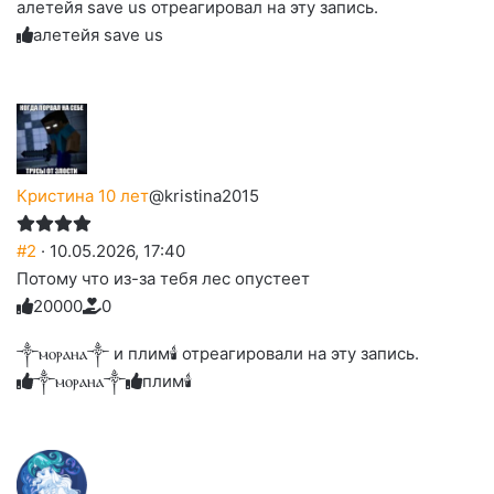
алетейя save us отреагировал на эту запись.
реакцию:
реакцию:
реакцию:
реакцию:
вверх.
благодарю
улыбаюсь
смеюсь
печаль
плачу
алетейя save us
до
слез
Кристина 10 лет
@kristina2015
#2
· 10.05.2026, 17:40
Потому что из-за тебя лес опустеет
2
0
0
0
0
0
Голосуйте
Нажмите
Нажмите
Нажмите
Нажмите
Нажмите
-
на
на
на
на
на
палец
реакцию:
༒ⲙⲟⲣⲁⲏⲁ༒ и плим🕯️ отреагировали на эту запись.
реакцию:
реакцию:
реакцию:
реакцию:
вверх.
благодарю
улыбаюсь
смеюсь
печаль
плачу
༒ⲙⲟⲣⲁⲏⲁ༒
плим🕯️
до
слез