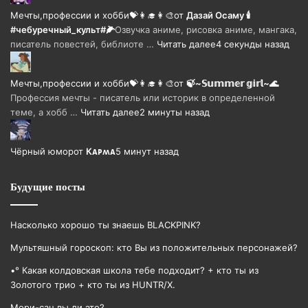
Мечты,профессии и хобби💝👩‍🎓👩‍🎨
от
Дазай Осаму 🕯
#чебуречный_культ#🌽
Озвучка аниме, рисовка аниме, мангака,
писатель повестей, библиоте …
Читать далее
4 секунды назад
Мечты,профессии и хобби💝👩‍🎓👩‍🎨
от
🍃~𝕊𝕦𝕞𝕞𝕖𝕣 𝕘𝕚𝕣𝕝~🌊
Профессия мечты - писатель или историк в определенной
теме, а хобб …
Читать далее
2 минуты назад
Чёрный юмор
от
Кᴀᴩʍᴀ
5 минут назад
Будущие посты
Насколько хорошо ты знаешь BLACKPINK?
Мультяшный гороскоп: кто Вы из положительных персонажей?
•° Какая колдовская школа тебе подходит? + кто ты из
Золотого трио + кто ты из HUNTR/X.
Мори-сан,вы ли это?