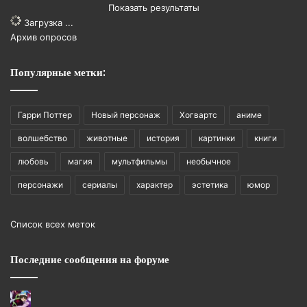
Показать результаты
Загрузка ...
Архив опросов
Популярные метки:
Гарри Поттер
Новый персонаж
Хогвартс
аниме
волшебство
животные
история
картинки
книги
любовь
магия
мультфильмы
необычное
персонажи
сериалы
характер
эстетика
юмор
Список всех меток
Последние сообщения на форуме