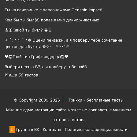
Ты на вечеринке с персонажами Genshin Impact!
Кем бы ты был(а) попав в мир диких животных
🎸🪲Какой ты битл? 🪲🎸
✧･ﾟ: *✧･ﾟ:*❁ Оцени пейзажи, а я подберу тебе сочетание
цветов для букета ❁✧･ﾟ: *✧･ﾟ:*
❤️🦁Твой тип Гриффиндорца🦁❤️
Выбери песню BP, а я подберу тебе вайб.
И еще 56 тестов
© Copyright 2009-2026 |
Трикки - бесплатные тесты
Мнение администрации сайта может не совпадать с мнением
авторов тестов.
Группа в ВК
|
Контакты
|
Политика конфиденциальности