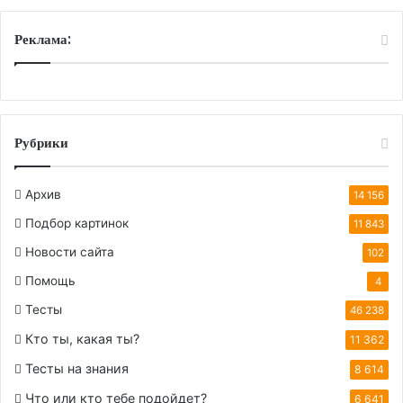
,
•ू
к
❁
Реклама:
о
)
т
о
р
а
я
Рубрики
о
п
Архив
14 156
и
с
Подбор картинок
11 843
ы
Новости сайта
в
102
а
Помощь
4
е
Тесты
т
46 238
т
Кто ты, какая ты?
11 362
е
б
Тесты на знания
8 614
я
Что или кто тебе подойдет?
6 641