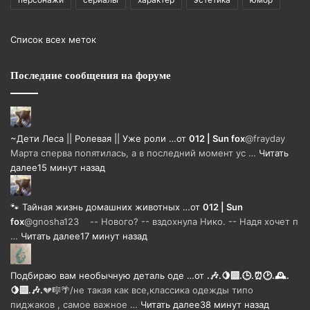
Список всех меток
Последние сообщения на форуме
~Дети Леса || Ролевая || Уже роли …
от
012 | Sun fox
@frayday
Марта сперва попятилась, а в последний момент ус …
Читать
далее
15 минут назад
🐾 Тайная жизнь домашних животных …
от
012 | Sun
fox
@gnosha123 -- Нового? -- вздохнула Нико. -- Надя хочет п
…
Читать далее
17 минут назад
Подбираю вам необычную деталь оде …
от
.🎶.🍋‍🟩.🕒.⏰🕑.🕰️.
🍋‍🟩.🎶.
💔🎼🌴/не такая как все,классика одежды типо
пиджаков , самое важное …
Читать далее
38 минут назад