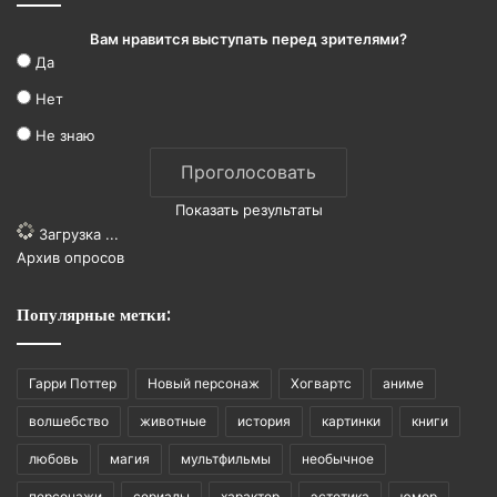
Вам нравится выступать перед зрителями?
Да
Нет
Не знаю
Показать результаты
Загрузка ...
Архив опросов
Популярные метки:
Гарри Поттер
Новый персонаж
Хогвартс
аниме
волшебство
животные
история
картинки
книги
любовь
магия
мультфильмы
необычное
персонажи
сериалы
характер
эстетика
юмор