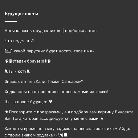
Будущие посты
Арты классных художников || подборка артов
Что поделать?
[𓊝] какой парусник будет носить твоë имя~
🧠🌐Угадай браузер!🌐🧠
🐈Ты - кот?🐈
Знаешь ли ты «Кали. Пламя Сансары»?
Хедканоны на отношения с персонажами из тосвы!
Шаг в новое будущее 💖
★Поговорите с призраками , а я подберу вам картину Винсента
Ван Гога,которая ассоциируется у меня с вами.★
Какое ты время по знаку зодиака, словесная эстетика + Айдол
с твоим знаком зодиака✧˖°.🐈‍⬛