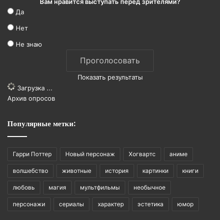
Вам нравится выступать перед зрителями?
Да
Нет
Не знаю
Показать результаты
Загрузка ...
Архив опросов
Популярные метки:
Гарри Поттер
Новый персонаж
Хогвартс
аниме
волшебство
животные
история
картинки
книги
любовь
магия
мультфильмы
необычное
персонажи
сериалы
характер
эстетика
юмор