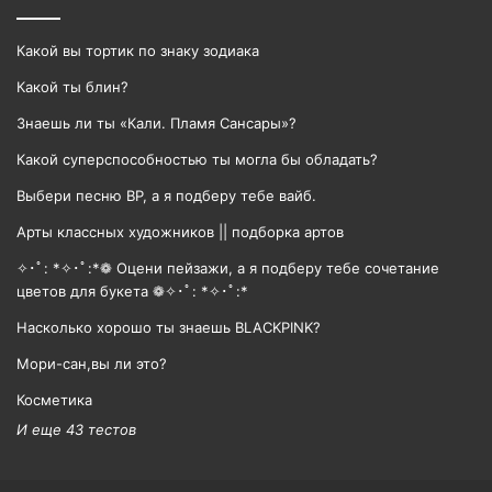
Какой вы тортик по знаку зодиака
Какой ты блин?
Знаешь ли ты «Кали. Пламя Сансары»?
Какой суперспособностью ты могла бы обладать?
Выбери песню BP, а я подберу тебе вайб.
Арты классных художников || подборка артов
✧･ﾟ: *✧･ﾟ:*❁ Оцени пейзажи, а я подберу тебе сочетание
цветов для букета ❁✧･ﾟ: *✧･ﾟ:*
Насколько хорошо ты знаешь BLACKPINK?
Мори-сан,вы ли это?
Косметика
И еще 43 тестов