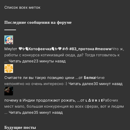
Список всех меток
Последние сообщения на форуме
Мяу!
от
💜✨🐈Котофеечка🐈✨💜 #🍅 #83_протона #meoww
Что ж,
работы с конкурса котикизаций сюда, да? Тогда готовьтесь к
…
Читать далее
23 минуты назад
Считаете ли вы такую позицию цини …
от
Белка
Ниче
непонятно но очень интересно :)
Читать далее
30 минут назад
почему в Индии продолжают рожать, …
от
ʟ ∆ ᴜ ʀ ɪ ᴇ
Рабочих
мест мало, большая конкуренция во всех сферах, вот и людям
…
Читать далее
35 минут назад
Будущие посты