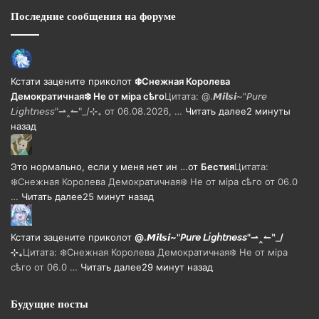
Последние сообщения на форуме
Кстати зацените прикол
от
❄️Снежная Королева
Демократичная❄️ Не от мiра сѣго
Цитата: @.𝙈𝙞𝙡𝙨𝙞~"𝘗𝘶𝘳𝘦
𝘓𝘪𝘨𝘩𝘵𝘯𝘦𝘴𝘴"⇀‸↼‶_/⊹₊ от 06.08.2026, …
Читать далее
2 минуты
назад
Это нормально, если у меня нет ин …
от
Бестия
Цитата:
❄️Снежная Королева Демократичная❄️ Не от мiра сѣго от 06.0
…
Читать далее
25 минут назад
Кстати зацените прикол
от
@.𝙈𝙞𝙡𝙨𝙞~"𝘗𝘶𝘳𝘦 𝘓𝘪𝘨𝘩𝘵𝘯𝘦𝘴𝘴"⇀‸↼‶_/
⊹₊
Цитата: ❄️Снежная Королева Демократичная❄️ Не от мiра
сѣго от 06.0 …
Читать далее
29 минут назад
Будущие посты