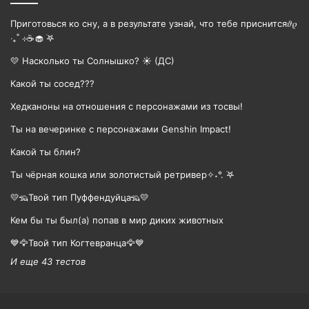
Приготовься ко сну, а в результате узнай, что тебе приснится𝜗𝜚
‧₊˚ ⊹☕️🧁 ࣪𖤐
💛 Насколько ты Солнышко? ☀️ (ДС)
Какой ты сосед???
Хедканоны на отношения с персонажами из тосвы!
Ты на вечеринке с персонажами Genshin Impact!
Какой ты блин?
Ты чёрная кошка или золотистый ретривер✧˖°. ࣪𖤐
💛🦡Твой тип Пуффендуйца🦡💛
Кем бы ты был(а) попав в мир диких животных
💙🦅Твой тип Когтевранца🦅💙
И еще 43 тестов