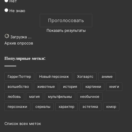
Нет
Не знаю
Показать результаты
Загрузка ...
Архив опросов
Популярные метки:
Гарри Поттер
Новый персонаж
Хогвартс
аниме
волшебство
животные
история
картинки
книги
любовь
магия
мультфильмы
необычное
персонажи
сериалы
характер
эстетика
юмор
Список всех меток