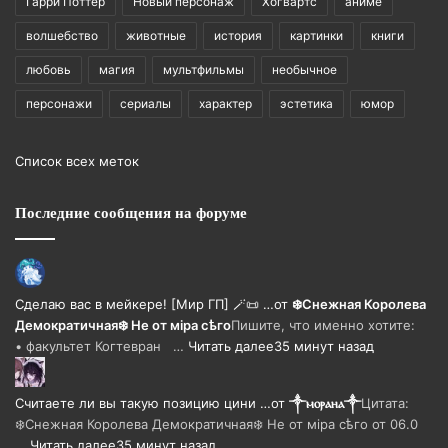
Гарри Поттер
Новый персонаж
Хогвартс
аниме
волшебство
животные
история
картинки
книги
любовь
магия
мультфильмы
необычное
персонажи
сериалы
характер
эстетика
юмор
Список всех меток
Последние сообщения на форуме
Сделаю вас в мейкере! [Мир ГП] 🪄📜 …
от
❄️Снежная Королева
Демократичная❄️ Не от мiра сѣго
Пишите, что именно хотите:
• факультет Когтевран …
Читать далее
35 минут назад
Считаете ли вы такую позицию цини …
от
༒ⲙⲟⲣⲁⲏⲁ༒
Цитата:
❄️Снежная Королева Демократичная❄️ Не от мiра сѣго от 06.0
…
Читать далее
35 минут назад