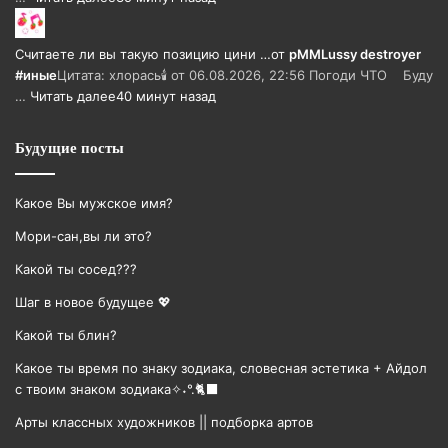
Считаете ли вы такую позицию цини …
от
pMMLussy destroyer
#иные
Цитата: хлорась🕯 от 06.08.2026, 22:56 Погоди ЧТО Буду
…
Читать далее
40 минут назад
Будущие посты
Какое Вы мужское имя?
Мори-сан,вы ли это?
Какой ты сосед???
Шаг в новое будущее 💖
Какой ты блин?
Какое ты время по знаку зодиака, словесная эстетика + Айдол
с твоим знаком зодиака✧˖°.🐈‍⬛
Арты классных художников || подборка артов