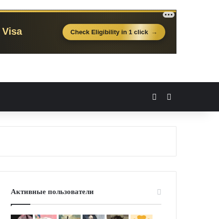
Вход
Случайная 
Активные пользователи