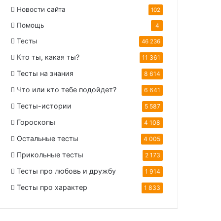
Новости сайта
102
Помощь
4
Тесты
46 236
Кто ты, какая ты?
11 361
Тесты на знания
8 614
Что или кто тебе подойдет?
6 641
Тесты-истории
5 587
Гороскопы
4 108
Остальные тесты
4 005
Прикольные тесты
2 173
Тесты про любовь и дружбу
1 914
Тесты про характер
1 833