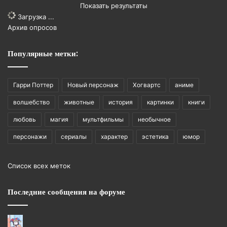
Показать результаты
Загрузка ...
Архив опросов
Популярные метки:
Гарри Поттер
Новый персонаж
Хогвартс
аниме
волшебство
животные
история
картинки
книги
любовь
магия
мультфильмы
необычное
персонажи
сериалы
характер
эстетика
юмор
Список всех меток
Последние сообщения на форуме