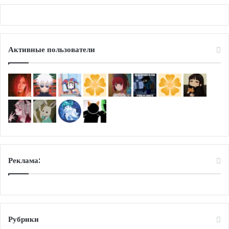
А
Х
А
Р
К
Активные пользователи
О
М
в
р
б
?
!
Реклама:
Рубрики