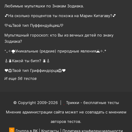
Любимые мультяшки по Знакам Зодиака.
💕На сколько процентов ты похожа на Марин Китагаву?💕
💛🦡Твой тип Пуффендуйца🦡💛
Мультяшный гороскоп: кто Вы из вечных детей по знаку
Зодиака?
⁺₊✧🌪️Уникальные (редкие) природные явления🌋✧.*
🎸🪲Какой ты битл? 🪲🎸
❤️🦁Твой тип Гриффиндорца🦁❤️
И еще 56 тестов
© Copyright 2009-2026 |
Трикки - бесплатные тесты
Мнение администрации сайта может не совпадать с мнением
авторов тестов.
Группа в ВК
|
Контакты
|
Политика конфиденциальности