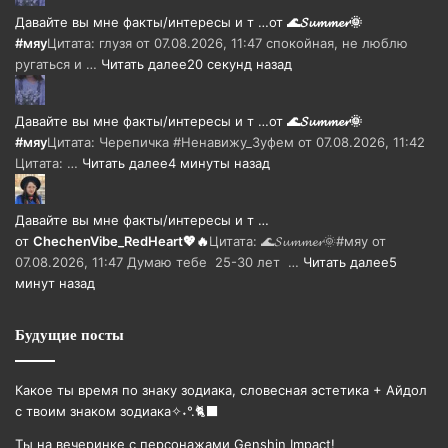
Давайте вы мне факты/интересы и т …
от
🌊𝓢𝓾𝓶𝓶𝓮𝓻🌞
#мяу
Цитата: глузя от 07.08.2026, 11:47 спокойная, не люблю
ругаться и …
Читать далее
20 секунд назад
Давайте вы мне факты/интересы и т …
от
🌊𝓢𝓾𝓶𝓶𝓮𝓻🌞
#мяу
Цитата: Черепичка #Ненавижу_Зуфем от 07.08.2026, 11:42
Цитата: …
Читать далее
4 минуты назад
Давайте вы мне факты/интересы и т …
от
ChechenVibe_RedHeart💖🔥
Цитата: 🌊𝓢𝓾𝓶𝓶𝓮𝓻🌞#мяу от
07.08.2026, 11:47 Думаю тебе 25-30 лет …
Читать далее
5
минут назад
Будущие посты
Какое ты время по знаку зодиака, словесная эстетика + Айдол
с твоим знаком зодиака✧˖°.🐈‍⬛
Ты на вечеринке с персонажами Genshin Impact!