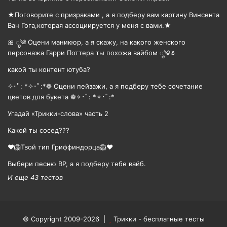
★Поговорите с призраками , а я подберу вам картину Винсента
Ван Гога,которая ассоциируется у меня с вами.★
🎀 ೃ༄ Оцени маникюр, а я скажу, на какого женского
персонажа Гарри Поттера ты похожа вайбом ೃ༄🌷
какой ты контент ютуба?
✧･ﾟ: *✧･ﾟ:*❁ Оцени пейзажи, а я подберу тебе сочетание
цветов для букета ❁✧･ﾟ: *✧･ﾟ:*
Угадай «Трикки-слова» часть 2
Какой ты сосед???
❤️🦁Твой тип Гриффиндорца🦁❤️
Выбери песню BP, а я подберу тебе вайб.
И еще 43 тестов
© Copyright 2009-2026 |
Трикки - бесплатные тесты