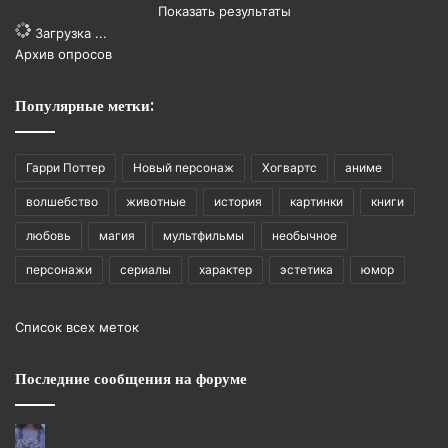
Показать результаты
Загрузка ...
Архив опросов
Популярные метки:
Гарри Поттер
Новый персонаж
Хогвартс
аниме
волшебство
животные
история
картинки
книги
любовь
магия
мультфильмы
необычное
персонажи
сериалы
характер
эстетика
юмор
Список всех меток
Последние сообщения на форуме