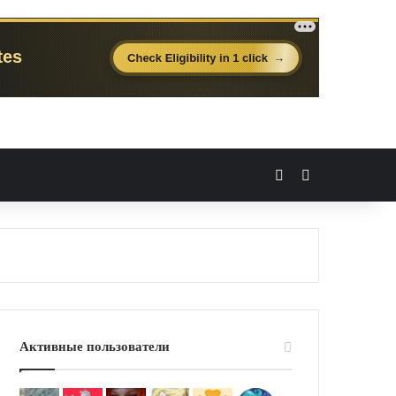
Вход
Случайная 
Активные пользователи