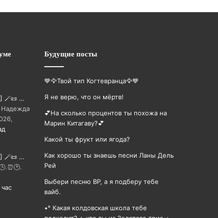
уме
Будущие посты
💙🦅Твой тип Когтевранца🦅💙
Я не верю, что он мёртв!
] 🪄📜 …
🍄 Надежда
💕На сколько процентов ты похожа на
026,
Марин Китагаву?💕
ад
Какой ты фрукт или ягода?
Как хорошо ты знаешь песни Ланы Дель
] 🪄📜 …
Рей
.🕒.⏰🕑.
Выбери песню BP, а я подберу тебе
 час
вайб.
•° Какая колдовская школа тебе