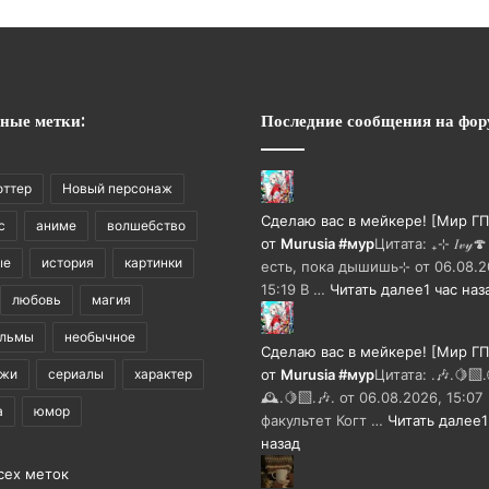
ные метки:
Последние сообщения на фор
оттер
Новый персонаж
Сделаю вас в мейкере! [Мир ГП
с
аниме
волшебство
от
Murusia #мур
Цитата: ₊⊹ 𝐼𝓋𝓎
ые
история
картинки
есть, пока дышишь⊹ от 06.08.2
15:19 В …
Читать далее
1 час наз
любовь
магия
ильмы
необычное
Сделаю вас в мейкере! [Мир ГП
ажи
сериалы
характер
от
Murusia #мур
Цитата: .🎶.🍋‍🟩
🕰️.🍋‍🟩.🎶. от 06.08.2026, 15:07
а
юмор
факультет Когт …
Читать далее
1
назад
сех меток