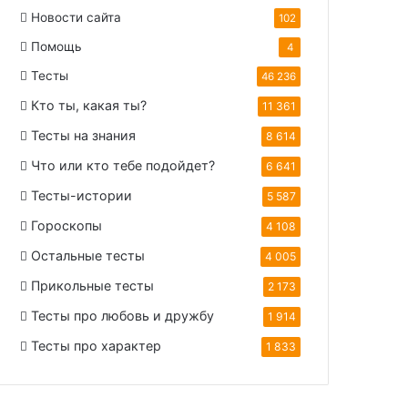
Новости сайта
102
Помощь
4
Тесты
46 236
Кто ты, какая ты?
11 361
Тесты на знания
8 614
Что или кто тебе подойдет?
6 641
Тесты-истории
5 587
Гороскопы
4 108
Остальные тесты
4 005
Прикольные тесты
2 173
Тесты про любовь и дружбу
1 914
Тесты про характер
1 833