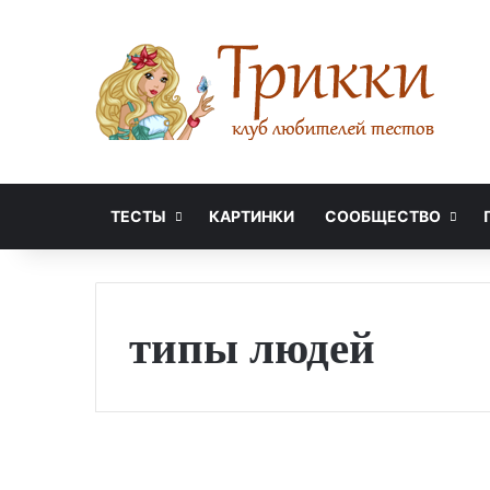
ТЕСТЫ
КАРТИНКИ
СООБЩЕСТВО
типы людей
※
К