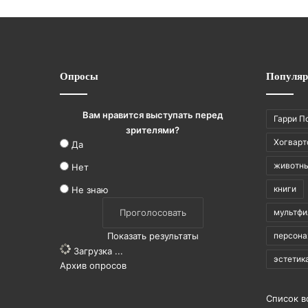
в
ч
а
р
к
Опросы
Популяр
а
?
Вам нравится выступать перед
Гарри П
зрителями?
Хогварт
Да
животн
Нет
книги
Не знаю
мультф
Показать результаты
персон
Загрузка ...
эстетик
Архив опросов
Список в