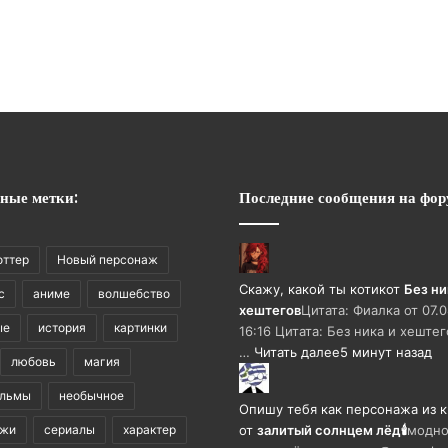
ные метки:
Последние сообщения на фор
оттер
Новый персонаж
Скажу, какой ты котик
от
Без ни
с
аниме
волшебство
хештегов
Цитата: Фиалка от 07.
ые
история
картинки
16:16 Цитата: Без ника и хештег
…
Читать далее
5 минут назад
любовь
магия
ильмы
необычное
Опишу тебя как персонажа из 
ажи
сериалы
характер
от
залитый солнцем лёд🕯
модно