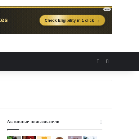
Вход
Случайная 
Активные пользователи