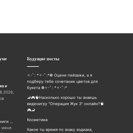
уме
Будущие посты
✧･ﾟ: *✧･ﾟ:*❁ Оцени пейзажи, а я
подберу тебе сочетание цветов для
ка и
букета ❁✧･ﾟ: *✧･ﾟ:*
08.2026,
🦂🎮🧠Насколько хорошо ты знаешь
ов
видеоигру "Операция Жук 3" онлайн?🧠
🎮🦂
Косметика
книги …
 меня
Какое ты время по знаку зодиака,