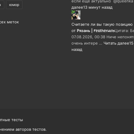
если ещё актуально @queenk
а
юмор
далее
13 минут назад
сех меток
Считаете ли вы такую позицию
от
Рязань | 𐔥ᥱᥲthᥱrᥕιᥒⳋ
Цитата: Б
07.08.2026, 00:38 Ниче непонят
очень интере …
Читать далее
15
назад
атные тесты
нением авторов тестов.