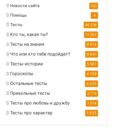
Новости сайта
102
Помощь
4
Тесты
46 236
Кто ты, какая ты?
11 361
Тесты на знания
8 614
Что или кто тебе подойдет?
6 641
Тесты-истории
5 587
Гороскопы
4 108
Остальные тесты
4 005
Прикольные тесты
2 173
Тесты про любовь и дружбу
1 914
Тесты про характер
1 833