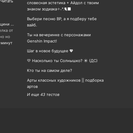
a
Читать
словесная эстетика + Айдол с твоим
знаком зодиака✧˖°.🐈‍⬛
Выбери песню BP, а я подберу тебе
 цини …
вайб.
елка от
Ты на вечеринке с персонажами
но но
Genshin Impact!
 минут
Шаг в новое будущее 💖
💛 Насколько ты Солнышко? ☀️ (ДС)
Кто ты на самом деле?
Арты классных художников || подборка
артов
И еще 43 тестов