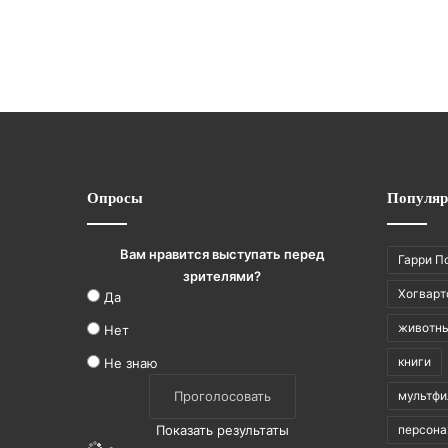
Heroes?
r
o
e
s
?
Опросы
Популяр
Вам нравится выступать перед
Гарри П
зрителями?
Хогварт
Да
животн
Нет
книги
Не знаю
мультф
Показать результаты
персон