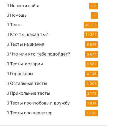
Новости сайта
102
Помощь
4
Тесты
46 236
Кто ты, какая ты?
11 361
Тесты на знания
8 614
Что или кто тебе подойдет?
6 641
Тесты-истории
5 587
Гороскопы
4 108
Остальные тесты
4 005
Прикольные тесты
2 173
Тесты про любовь и дружбу
1 914
Тесты про характер
1 833