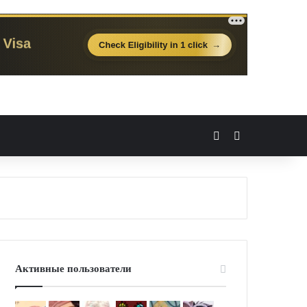
Вход
Случайная 
Активные пользователи