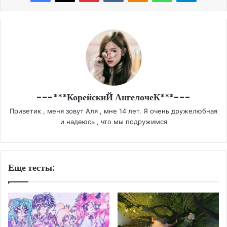
---***КорейскиЙ АнгелочеК***---
Приветик , меня зовут Аля , мне 14 лет. Я очень дружелюбная
и надеюсь , что мы подружимся
Еще тесты: