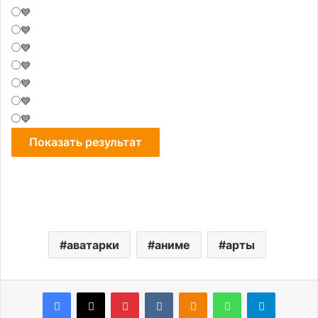
💙
💙
💙
💙
💙
💙
💙
аватарки
аниме
арты
Facebook
X
Pinterest
VKontakte
Odnoklassniki
WhatsApp
Telegram