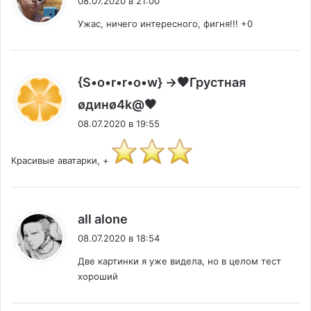
08.07.2020 в 21:00
Ужас, ничего интересного, фигня!!! +0
{S•o•r•r•o•w} →🖤Грустная
:
øдинø4k@🖤
08.07.2020 в 19:55
Красивые аватарки, +
:
all alone
08.07.2020 в 18:54
Две картинки я уже видела, но в целом тест
хороший