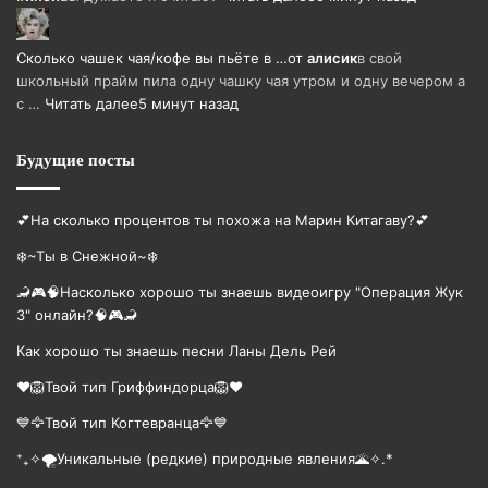
Сколько чашек чая/кофе вы пьёте в …
от
алисик
в свой
школьный прайм пила одну чашку чая утром и одну вечером а
с …
Читать далее
5 минут назад
Будущие посты
💕На сколько процентов ты похожа на Марин Китагаву?💕
❄️~Ты в Снежной~❄️
🦂🎮🧠Насколько хорошо ты знаешь видеоигру "Операция Жук
3" онлайн?🧠🎮🦂
Как хорошо ты знаешь песни Ланы Дель Рей
❤️🦁Твой тип Гриффиндорца🦁❤️
💙🦅Твой тип Когтевранца🦅💙
⁺₊✧🌪️Уникальные (редкие) природные явления🌋✧.*