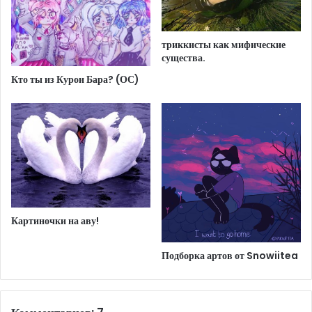
триккисты как мифические
существа.
Кто ты из Курои Бара? (ОС)
Картиночки на аву!
Подборка артов от Snowiitea