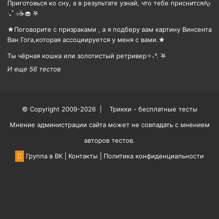
Приготовься ко сну, а в результате узнай, что тебе приснится𝜗𝜚
‧₊˚ ⊹☕️🧁 ࣪𖤐
★Поговорите с призраками , а я подберу вам картину Винсента
Ван Гога,которая ассоциируется у меня с вами.★
Ты чёрная кошка или золотистый ретривер✧˖°. ࣪𖤐
И еще 56 тестов
© Copyright 2009-2026 |
Трикки - бесплатные тесты
Мнение администрации сайта может не совпадать с мнением
авторов тестов.
Группа в ВК
|
Контакты
|
Политика конфиденциальности