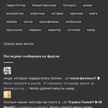
Гарри Поттер
Новый персонаж
Хогвартс
аниме
волшебство
животные
история
картинки
книги
любовь
магия
мультфильмы
необычное
персонажи
сериалы
характер
эстетика
юмор
Список всех меток
Последние сообщения на форуме
люди, которые подвергались буллин …
от
носик феликса !! 🐥
Меня обижали в школе Я говорила, что выйду замуж за
Феликса и во …
Читать далее
4 минуты назад
Сколько чашек чая/кофе вы пьёте в …
от
Тсукаса Тенма!!! 💫⭐🕯️
#иной
Вы думаете я считаю?
Читать далее
5 минут назад