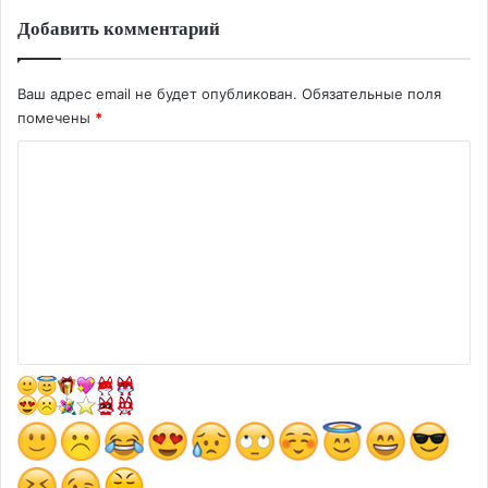
Добавить комментарий
Ваш адрес email не будет опубликован.
Обязательные поля
помечены
*
К
о
м
м
е
н
т
а
р
и
й