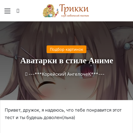
Меню
Вход
Подбор картинок
Аватарки в стиле Аниме
---***КорейскиЙ АнгелочеК***---
Привет, дружок, я надеюсь, что тебе понравится этот
тест и ты будешь доволен(льна)