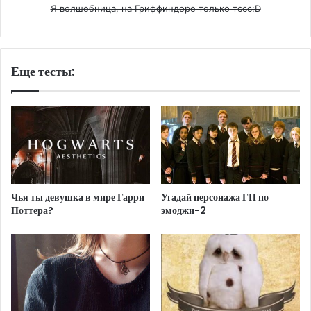
Я волшебница, на Гриффиндоре только тссс:D
Еще тесты:
Чья ты девушка в мире Гарри
Угадай персонажа ГП по
Поттера?
эмоджи-2