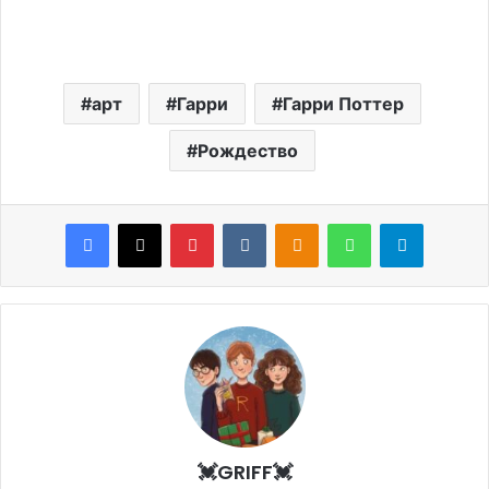
арт
Гарри
Гарри Поттер
Рождество
Facebook
X
Pinterest
VKontakte
Odnoklassniki
WhatsApp
Telegram
💓GRIFF💓