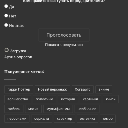
Вам нравится выступать перед зрителями?
Да
Нет
Не знаю
Показать результаты
Загрузка ...
Архив опросов
Популярные метки:
Гарри Поттер
Новый персонаж
Хогвартс
аниме
волшебство
животные
история
картинки
книги
любовь
магия
мультфильмы
необычное
персонажи
сериалы
характер
эстетика
юмор