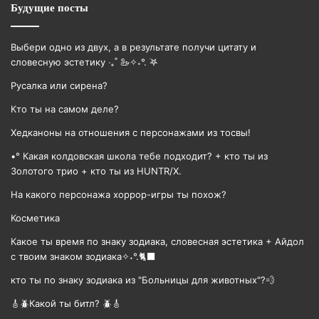
Будущие посты
Выбери одно из двух, а в результате получи цитату и
словесную эстетику ‧₊˚ 🦢✧˖°. ࣪𖤐
Русалка или сирена?
Кто ты на самом деле?
Хедканоны на отношения с персонажами из тосвы!
•° Какая колдовская школа тебе подходит? + кто ты из
Золотого трио + кто ты из HUNTR/X.
На какого персонажа хоррор-игры ты похож?
Косметика
Какое ты время по знаку зодиака, словесная эстетика + Айдол
с твоим знаком зодиака✧˖°.🐈‍⬛
кто ты по знаку зодиака из "Больницы для животных"?💨
🎸🪲Какой ты битл? 🪲🎸