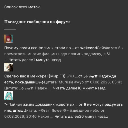
Список всех меток
Последние сообщения на форуме
Почему почти все фильмы стали по …
от
wekeend
Сейчас что бы
посмотреть многие фильмы надо платить подписку, я &l
…
Читать далее
1 минута назад
Сделаю вас в мейкере! [Мир ГП] 🪄📜 …
от
₊⊹ 𝐼𝓋𝓎🍄 Надежда
есть, пока дышишь⊹
Цитата: Murusia #мур от 07.08.2026, 03:43
Цитата: ₊⊹ 𝐼𝓋𝓎🍄 Надеж …
Читать далее
10 минут назад
🐾 Тайная жизнь домашних животных …
от
Я не могу придумать
ник, штош
Цитата: ~❁rain flower❁~ #звёздное небо от
07.08.2026, 20:46 Након …
Читать далее
20 минут назад