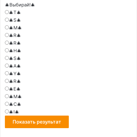
🎄Выбирай!🎄
🎄T🎄
🎄S🎄
🎄M🎄
🎄R🎄
🎄R🎄
🎄H🎄
🎄S🎄
🎄A🎄
🎄Y🎄
🎄R🎄
🎄E🎄
🎄M🎄
🎄C🎄
🎄I🎄