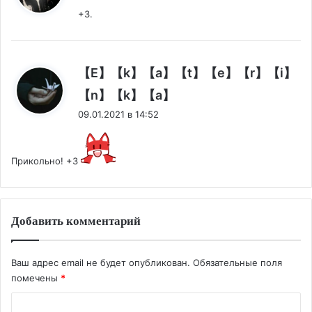
+3.
【E】【k】【a】【t】【e】【r】【i】
:
【n】【k】【a】
09.01.2021 в 14:52
Прикольно! +3
Добавить комментарий
Ваш адрес email не будет опубликован.
Обязательные поля
помечены
*
К