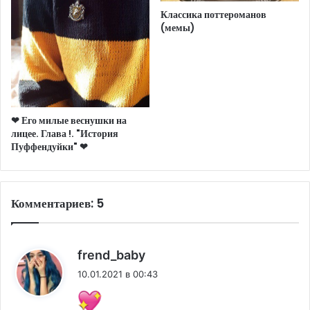
Классика поттероманов
(мемы)
❤︎ Его милые веснушки на
лицее. Глава !. "История
Пуффендуйки" ❤︎
Комментариев: 5
:
frend_baby
10.01.2021 в 00:43