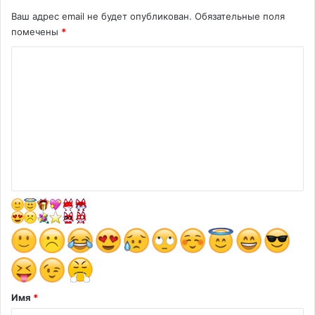
Ваш адрес email не будет опубликован.
Обязательные поля
помечены
*
К
о
м
м
е
н
т
а
р
и
й
*
Имя
*