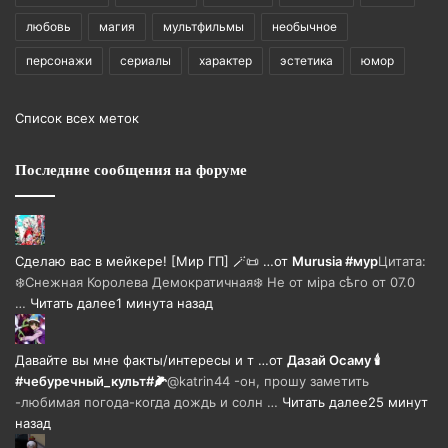
любовь
магия
мультфильмы
необычное
персонажи
сериалы
характер
эстетика
юмор
Список всех меток
Последние сообщения на форуме
Сделаю вас в мейкере! [Мир ГП] 🪄📜 …
от
Murusia #мур
Цитата:
❄️Снежная Королева Демократичная❄️ Не от мiра сѣго от 07.0
…
Читать далее
1 минута назад
Давайте вы мне факты/интересы и т …
от
Дазай Осаму 🕯
#чебуречный_культ#🌽
@katrin44 -он, прошу заметить
-любимая погода-когда дождь и солн …
Читать далее
25 минут
назад