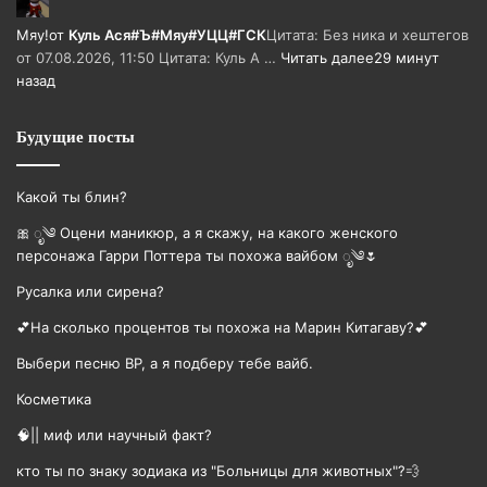
Мяу!
от
Куль Ася#Ъ#Мяу#УЦЦ#ГСК
Цитата: Без ника и хештегов
от 07.08.2026, 11:50 Цитата: Куль А …
Читать далее
29 минут
назад
Будущие посты
Какой ты блин?
🎀 ೃ༄ Оцени маникюр, а я скажу, на какого женского
персонажа Гарри Поттера ты похожа вайбом ೃ༄🌷
Русалка или сирена?
💕На сколько процентов ты похожа на Марин Китагаву?💕
Выбери песню BP, а я подберу тебе вайб.
Косметика
🧠|| миф или научный факт?
кто ты по знаку зодиака из "Больницы для животных"?💨