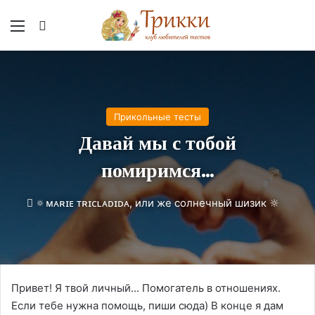
Меню
Вход
Прикольные тесты
Давай мы с тобой
помиримся…
🔅ᴍᴀʀɪᴇ ᴛʀɪᴄʟᴀᴅɪᴅᴀ, или же солнечный шизик 🔆
Привет! Я твой личный... Помогатель в отношениях.
Если тебе нужна помощь, пиши сюда) В конце я дам