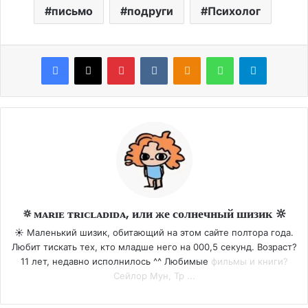
письмо
подруги
Психолог
Facebook
X
Pinterest
VKontakte
Odnoklassniki
WhatsApp
Telegram
🔅ᴍᴀʀɪᴇ ᴛʀɪᴄʟᴀᴅɪᴅᴀ, или же солнечный шизик 🔆
☀️ Маленький шизик, обитающий на этом сайте полтора года.
Любит тискать тех, кто младше него на 000,5 секунд. Возраст?
11 лет, недавно исполнилось ^^ Любимые
фильмы и книги?
Сейлор Мун, Тр ...