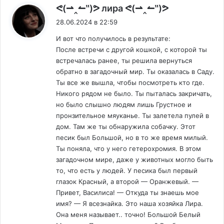
:
ᕙ(⇀‸↼‶)ᕗ лира ᕙ(⇀‸↼‶)ᕗ
28.06.2024 в 22:59
И вот что получилось в результате:
После встречи с другой кошкой, с которой ты
встречалась ранее, ты решила вернуться
обратно в загадочный мир. Ты оказалась в Саду.
Ты все же вышла, чтобы посмотреть кто где.
Никого рядом не было. Ты пыталась закричать,
но было слышно людям лишь Грустное и
пронзительное мяуканье. Ты залетела пулей в
дом. Там же ты обнаружила собачку. Этот
песик был Большой, но в то же время милый.
Ты поняла, что у него гетерохромия. В этом
загадочном мире, даже у животных могло быть
то, что есть у людей. У песика был первый
глазок Красный, а второй — Оранжевый. —
Привет, Василиса! — Откуда ты знаешь мое
имя? — Я всезнайка. Это наша хозяйка Лира.
Она меня называет.. точно! Большой Белый