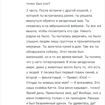
точно был сон?
2 часть: После встречи с другой кошкой, с
которой ты встречалась ранее, ты решила
вернуться обратно в загадочный мир. Ты
оказалась в на заброшенной фабрике. Ты все же
вышла, чтобы посмотреть кто где. Никого
рядом не было. Ты пыталась закричать, но было
слышно людям лишь грустное и пронзительное
мяуканье. Ты залетела пулей в дом. Там же ты
обнаружила собачку. Этот песик был
маленький, но в то же время милый. Ты поняла,
что у него гетерохромия. В этом загадочном
мире, даже у животных могло быть то, что есть
у людей. У песика был первый глазок синий, а
второй — фиолетовый. — Привет, Юля! —
Откуда ты знаешь мое имя? — Я всезнайка. Это
наша хозяйка Китти. Она меня называет.. точно!
Яркий день. Прикольное имя, да? Вообще, оно у
меня появилось только с ее приходом. Раньше
я был безымянный щенок. Ты удивилась, да?