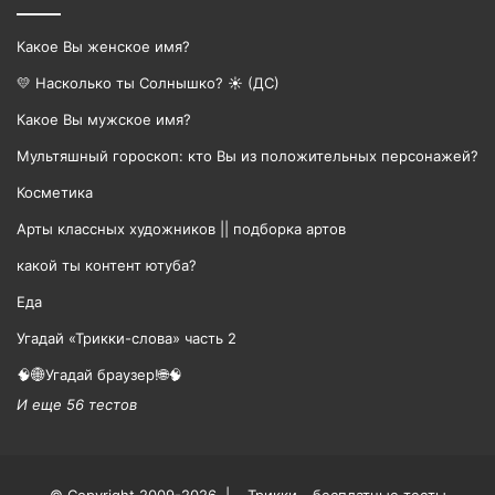
Какое Вы женское имя?
💛 Насколько ты Солнышко? ☀️ (ДС)
Какое Вы мужское имя?
Мультяшный гороскоп: кто Вы из положительных персонажей?
Косметика
Арты классных художников || подборка артов
какой ты контент ютуба?
Еда
Угадай «Трикки-слова» часть 2
🧠🌐Угадай браузер!🌐🧠
И еще 56 тестов
© Copyright 2009-2026 |
Трикки - бесплатные тесты