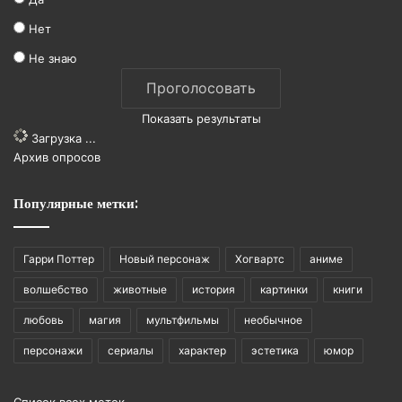
Нет
Не знаю
Показать результаты
Загрузка ...
Архив опросов
Популярные метки:
Гарри Поттер
Новый персонаж
Хогвартс
аниме
волшебство
животные
история
картинки
книги
любовь
магия
мультфильмы
необычное
персонажи
сериалы
характер
эстетика
юмор
Список всех меток