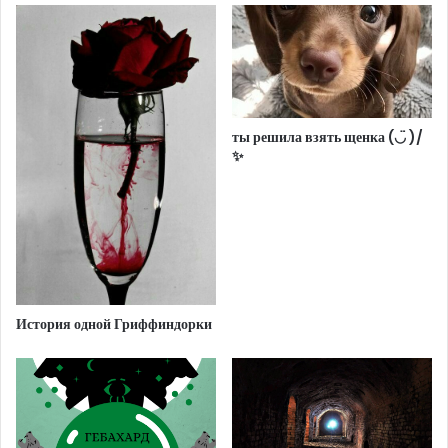
ты решила взять щенка (◡̈ )/
✨
История одной Гриффиндорки