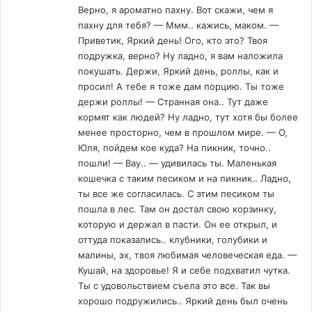
Верно, я ароматно пахну. Вот скажи, чем я
пахну для тебя? — Ммм.. кажись, маком. —
Приветик, Яркий день! Ого, кто это? Твоя
подружка, верно? Ну ладно, я вам наложила
покушать. Держи, Яркий день, роллы, как и
просил! А тебе я тоже дам порцию. Ты тоже
держи роллы! — Странная она.. Тут даже
кормят как людей? Ну ладно, тут хотя бы более
менее просторно, чем в прошлом мире. — О,
Юля, пойдем кое куда? На пикник, точно..
пошли! — Вау.. — удивилась ты. Маленькая
кошечка с таким песиком и на пикник.. Ладно,
ты все же согласилась. С этим песиком ты
пошла в лес. Там он достал свою корзинку,
которую и держал в пасти. Он ее открыл, и
оттуда показались.. клубники, голубики и
малины, эх, твоя любимая человеческая еда. —
Кушай, на здоровье! Я и себе подхватил чутка.
Ты с удовольствием съела это все. Так вы
хорошо подружились.. Яркий день был очень