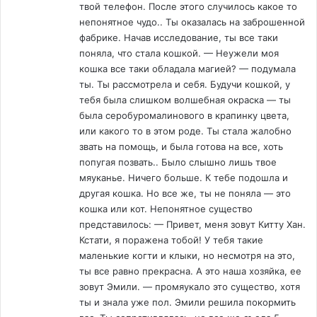
твой телефон. После этого случилось какое то
непонятное чудо.. Ты оказалась на заброшенной
фабрике. Начав исследование, ты все таки
поняла, что стала кошкой. — Неужели моя
кошка все таки обладала магией? — подумала
ты. Ты рассмотрела и себя. Будучи кошкой, у
тебя была слишком волшебная окраска — ты
была серобуромалинового в крапинку цвета,
или какого то в этом роде. Ты стала жалобно
звать на помощь, и была готова на все, хоть
попугая позвать.. Было слышно лишь твое
мяуканье. Ничего больше. К тебе подошла и
другая кошка. Но все же, ты не поняла — это
кошка или кот. Непонятное существо
представилось: — Привет, меня зовут Китту Хан.
Кстати, я поражена тобой! У тебя такие
маленькие когти и клыки, но несмотря на это,
ты все равно прекрасна. А это наша хозяйка, ее
зовут Эмили. — промяукало это существо, хотя
ты и знала уже пол. Эмили решила покормить