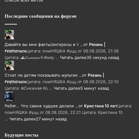
Последние сообщения на форуме
Давайте вы мне факты/интересы и т …
от
Рязань |
𐔥ᥱᥲthᥱrᥕιᥒⳋ
Цитата: помНЯШКА #уцц от 08.08.2026, 21:39
Цитата: 🌊𝓢𝓾𝓶𝓶𝓮𝓻🌞#мяу …
Читать далее
35 секунд назад
Стоит ли детям показывать мультик …
от
Рязань |
𐔥ᥱᥲthᥱrᥕιᥒⳋ
Цитата: помНЯШКА #уцц от 08.08.2026, 22:10
Цитата: ❄️Снежная Ко …
Читать далее
5 минут назад
Ребят... Что самое худшее делали …
от
Кристина 10 лет
Цитата:
помНЯШКА #уцц от 08.08.2026, 22:21 Цитата: Кристина 10
…
Читать далее
27 минут назад
Будущие посты