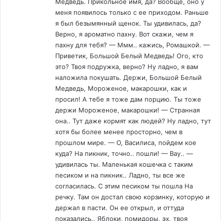
Медведь. Прикольное имя, да? Вообще, оно у
меня появилось только с ее приходом. Раньше
я был безымянный щенок. Ты удивилась, да?
Верно, я ароматно пахну. Вот скажи, чем я
пахну для тебя? — Ммм.. кажись, Ромашкой. —
Приветик, Большой Белый Медведь! Ого, кто
это? Твоя подружка, верно? Ну ладно, я вам
наложила покушать. Держи, Большой Белый
Медведь, Мороженое, макарошки, как и
просил! А тебе я тоже дам порцию. Ты тоже
держи Мороженое, макарошки! — Странная
она.. Тут даже кормят как людей? Ну ладно, тут
хотя бы более менее просторно, чем в
прошлом мире. — О, Василиса, пойдем кое
куда? На пикник, точно.. пошли! — Вау.. —
удивилась ты. Маленькая кошечка с таким
песиком и на пикник.. Ладно, ты все же
согласилась. С этим песиком ты пошла На
речку. Там он достал свою корзинку, которую и
держал в пасти. Он ее открыл, и оттуда
показались.. Яблоки, помидоры, эх, твоя