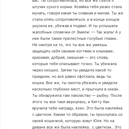
вас. Ты сопротивлялась, но все же съела 5
штучек сухого корма. Хозяйка тебя резко стала
мучать, говоря какая ты славная и милая. Ты же
стала опять сопротивляться, и в конце концов
укусила ее, убежав в подвал. И ты услышала
жалобные словечки от Эмили: — Так жаль! А у
нее были такие прелестные голубые глазки..
Не смотря на то, что ты все же умеешь
защищать себя своими когтями и клыками..
красивая, добрая, смешная — это слова,
которые тебя описывают точно. Ты убежала
через окошко. Затем ты увидела какой то
праздник, но все равно сфоткала, ведь ты
кошка. Все же, ты смогла убежать и увидела
несколько глубоких мест, и прыгнула в океан.
Ты обнаружила там лакомство — рыбку. После
этого ты все таки вернулась, и Китту Хан
вручила тебе награду, ехех. Это была наклейка
с цветком. Каким то образом, ты проснулась со
своей кошечкой, которую зовут Юля. Но на
диване все же была наклейка.. с цветком.. Это