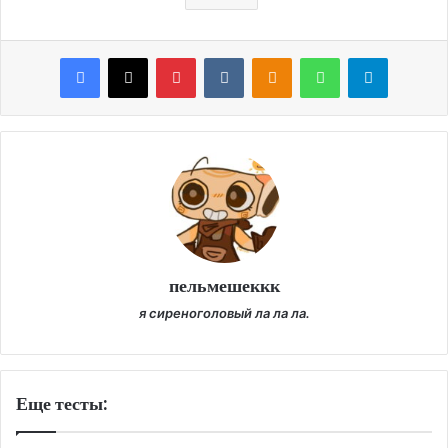
Facebook
X
Pinterest
VKontakte
Odnoklassniki
WhatsApp
Telegram
пельмешеккк
я сиреноголовый ла ла ла.
Еще тесты: