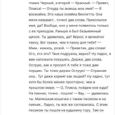
глазок Черный, а второй — Красный. — Привет,
Плакса! — Откуда ты знаешь мое имя? — Я
всезнайка. Это наша хозяйка Виолетта. Она
меня называет.. точно! два слова. Прикольное
имя, да? Вообще, оно у меня появилось только
с ее приходом. Раньше я был безымянный
щенок. Ты удивилась, да? Верно, я ароматно
пахну. Вот скажи, чем я пахну для тебя? —
Ммм.. кажись, розой. — Приветик, два слова!
Ого, кто это? Твоя подружка, верно? Ну ладно, я
вам наложила покушать. Держи, два слова,
Острую, как и просил! А тебе я тоже дам
порцию. Ты тоже держи Острую! — Странная
она.. Тут даже кормят как людей? Ну ладно, тут
хотя бы более менее просторно, чем в
прошлом мире. — О, Плакса, пойдем кое куда?
На пикник, точно.. пошли! — Вау.. — удивилась
ты. Маленькая кошечка с таким песиком и на
пикник.. Ладно, ты все же согласилась. С этим
песиком ты пошла на кудыкину гору. Там он