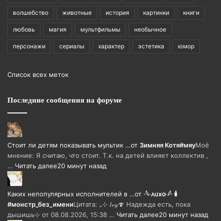
волшебство
животные
история
картинки
книги
любовь
магия
мультфильмы
необычное
персонажи
сериалы
характер
эстетика
юмор
Список всех меток
Последние сообщения на форуме
Стоит ли детям показывать мультик …
от
Зимняя Котя#мяу
Моё
мнение: Я считаю, что стоит. Т.к. на детей влияет коллектив ,
…
Читать далее
20 минут назад
Каких непопулярных исполнителей в …
от
·𓆩·᧘ᥙх᧐·𓆪· 🕯
#монстр_без_имени
Цитата: ₊⊹ 𝐼𝓋𝓎🍄 Надежда есть, пока
дышишь⊹ от 08.08.2026, 15:38 …
Читать далее
20 минут назад