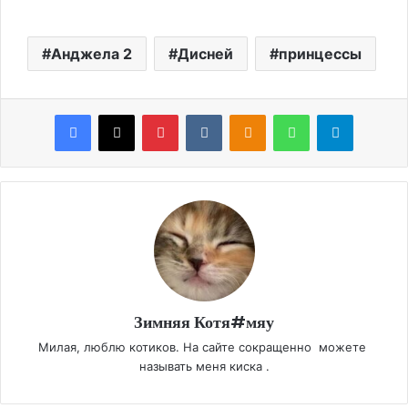
Анджела 2
Дисней
принцессы
Facebook
X
Pinterest
VKontakte
Odnoklassniki
WhatsApp
Telegram
Зимняя Котя#мяу
Милая, люблю котиков. На сайте сокращенно можете
называть меня киска .