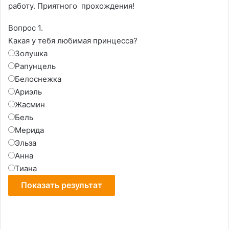
работу. Приятного прохождения!
Вопрос 1.
Какая у тебя любимая принцесса?
Золушка
Рапунцель
Белоснежка
Ариэль
Жасмин
Бель
Мерида
Эльза
Анна
Тиана