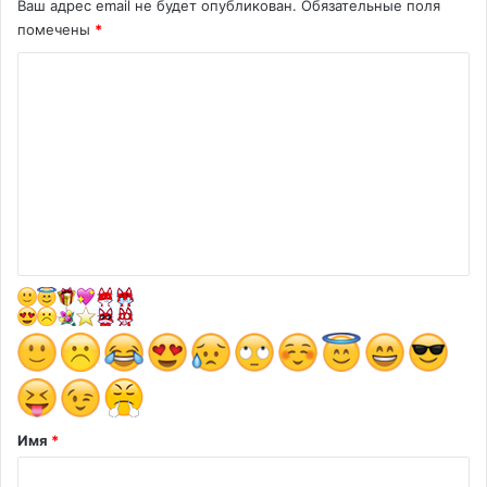
Ваш адрес email не будет опубликован.
Обязательные поля
помечены
*
К
о
м
м
е
н
т
а
р
и
й
*
Имя
*