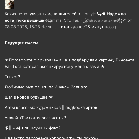
Каких непопулярных исполнителей в …
от
₊⊹ 𝐼𝓋𝓎🍄 Надежда
есть, пока дышишь⊹
Цитата: Это ты, ꧁ℑ𝔫𝔱𝔯𝔬𝔳𝔢𝔯𝔱-𝔢𝔫𝔱𝔲𝔷𝔦𝔞𝔰𝔱꧂? от
08.08.2026, 15:28 Не зн …
Читать далее
25 минут назад
Будущие посты
★Поговорите с призраками , а я подберу вам картину Винсента
Ван Гога,которая ассоциируется у меня с вами.★
Ты кот?
Любимые мультяшки по Знакам Зодиака.
Шаг в новое будущее 💖
Арты классных художников || подборка артов
Угадай «Трикки-слова» часть 2
🧠|| миф или научный факт?
На какого персонажа хоррор-игры ты похож?