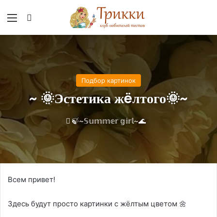
Меню
Вход
Подбор картинок
~ 🌞Эстетика жëлтого🌞~
🍃~𝕊𝕦𝕞𝕞𝕖𝕣 𝕘𝕚𝕣𝕝~🌊
Всем привет!
Здесь будут просто картинки с жёлтым цветом 🌼