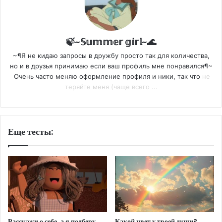
🍃~𝕊𝕦𝕞𝕞𝕖𝕣 𝕘𝕚𝕣𝕝~🌊
~¶Я не кидаю запросы в дружбу просто так для количества,
но и в друзья принимаю если ваш профиль мне понравился¶~
Очень часто меняю оформление профиля и ники, так что
не
теряйте меня (чаще всего ...
Еще тесты:
Расскажи о себе, а я подберу
Какой цвет у твоей души?