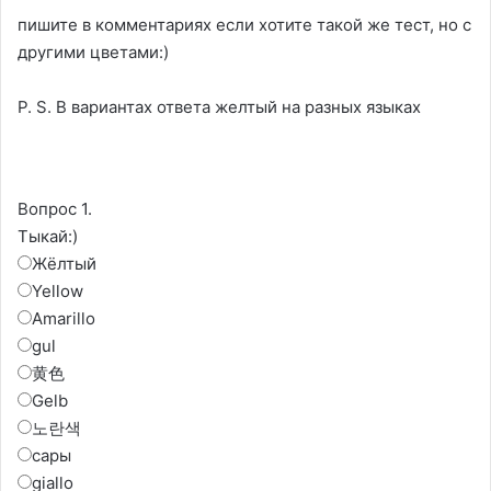
пишите в комментариях если хотите такой же тест, но с
другими цветами:)
P. S. В вариантах ответа желтый на разных языках
Вопрос 1.
Тыкай:)
Жëлтый
Yellow
Amarillo
gul
黄色
Gelb
노란색
сары
giallo