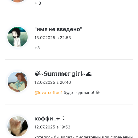
+ 3
:
"имя не введено"
13.07.2025 в 22:53
+3
:
🍃~𝕊𝕦𝕞𝕞𝕖𝕣 𝕘𝕚𝕣𝕝~🌊
12.07.2025 в 20:46
@love_coffee1
будет сделано! 😄
:
коффи .𖥔 ݁ ˖
12.07.2025 в 19:53
хотелось бы видеть фиолетовый или сиреневый