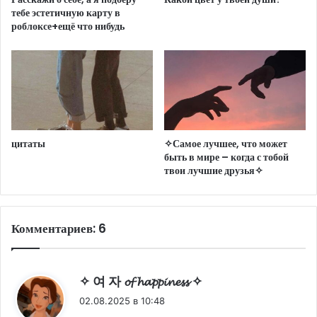
тебе эстетичную карту в
роблоксе+ещё что нибудь
цитаты
✧Самое лучшее, что может
быть в мире – когда с тобой
твои лучшие друзья✧
Комментариев: 6
:
✧ 여 자 𝓸𝓯 𝓱𝓪𝓹𝓹𝓲𝓷𝓮𝓼𝓼 ✧
02.08.2025 в 10:48