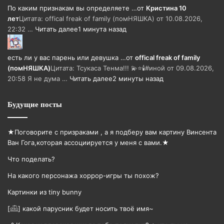
По каким признакам вы определяете …
от
Кристина 10
лет
Цитата: offical freak of family (помНЯШКА) от 10.08.2026,
22:32 …
Читать далее
1 минута назад
есть ли у вас парень или девушка …
от
offical freak of family
(помНЯШКА)
Цитата: Тсукаса Тенма!!! 💫⭐🕯️#иной от 09.08.2026,
20:58 Я не дума …
Читать далее
2 минуты назад
Будущие посты
★Поговорите с призраками , а я подберу вам картину Винсента
Ван Гога,которая ассоциируется у меня с вами.★
Что поделать?
На какого персонажа хоррор-игры ты похож?
Картинки из tiny bunny
[𓊝] какой парусник будет носить твоë имя~