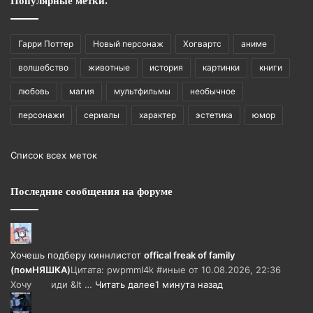
Популярные метки:
Гарри Поттер
Новый персонаж
Хогвартс
аниме
волшебство
животные
история
картинки
книги
любовь
магия
мультфильмы
необычное
персонажи
сериалы
характер
эстетика
юмор
Список всех меток
Последние сообщения на форуме
Хочешь подберу киннлист
от
offical freak of family
(помНЯШКА)
Цитата: pwpmml4k #иные от 10.08.2026, 22:36
Хочу иди &lt …
Читать далее
1 минута назад