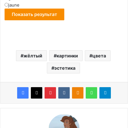
jaune
жёлтый
картинки
цвета
эстетика
Facebook
X
Pinterest
VKontakte
Odnoklassniki
WhatsApp
Telegram