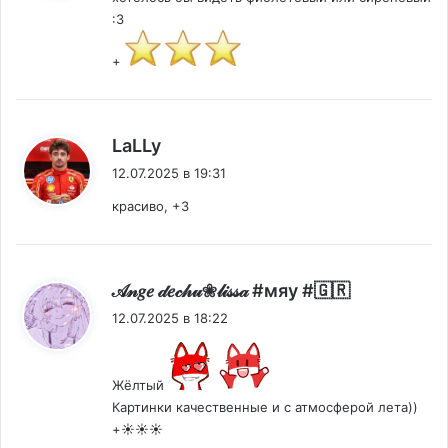
:3
+
:
LaLLy
12.07.2025 в 19:31
красиво, +3
:
𝒜𝓃𝑔𝑒 𝒹𝑒𝒸𝒽𝓊❀𝓁𝒾𝓈𝓈𝒶 #мяу #🇬🇷
12.07.2025 в 18:22
Жёлтый
Картинки качественные и с атмосферой лета))
+☀️☀️☀️