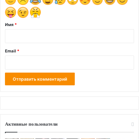
и
й
*
Имя
*
Email
*
Активные пользователи