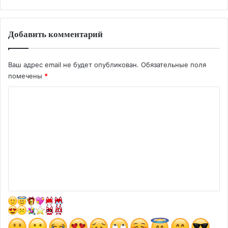
Добавить комментарий
Ваш адрес email не будет опубликован.
Обязательные поля
помечены
*
К
о
м
м
е
н
т
а
р