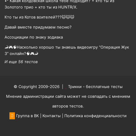
•° Какая колдовская школа тебе подходит? + кто ты из
Золотого трио + кто ты из HUNTR/X.
Кто ты из Котов воителей???🐱🐱🐱
Давай вместе придумаем песню?
Ассоциации по знаку зодиака
🦂🎮🧠Насколько хорошо ты знаешь видеоигру "Операция Жук
3" онлайн?🧠🎮🦂
И еще 56 тестов
© Copyright 2009-2026 |
Трикки - бесплатные тесты
Мнение администрации сайта может не совпадать с мнением
авторов тестов.
Группа в ВК
|
Контакты
|
Политика конфиденциальности