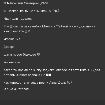
💚🐍Твой тип Слизеринца🐍💚
💛 Насколько ты Солнышко? ☀️ (ДС)
Идеи для поделок
🐰👧🏻Кто ты из семейки Молли в "Тайной жизни домашних
животных?"👧🏻🐰
Украшения
Десерт
Шаг в новое будущее 💖
Косметика
Какое ты время по знаку зодиака, словесная эстетика + Айдол
с твоим знаком зодиака✧˖°.🐈‍⬛
Как хорошо ты знаешь песни Ланы Дель Рей
И еще 41 тестов