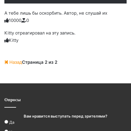
А тебе лишь бы оскорбить. Автор, не слушай их
1
0
0
0
0
0
Голосуйте
Нажмите
Нажмите
Нажмите
Нажмите
Нажмите
-
на
на
на
на
на
палец
реакцию:
Kitty отреагировал на эту запись.
реакцию:
реакцию:
реакцию:
реакцию:
вверх.
благодарю
улыбаюсь
смеюсь
печаль
плачу
Kitty
до
слез
Назад
Страница 2 из 2
Опросы
Вам нравится выступать перед зрителями?
Да