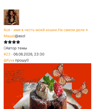
Ася - имя в честь моей кошки.На самом деле я
Маша)
@asol
Автор темы
#23
· 06.06.2026, 23:30
@fyva
прошу!)