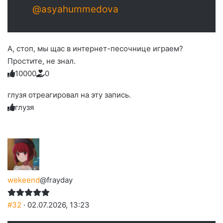
@asyahummedova
А, стоп, мы щас в интернет-песочнице играем?
Простите, не знал.
1
0
0
0
0
0
Голосуйте
Нажмите
Нажмите
Нажмите
Нажмите
Нажмите
-
на
на
на
на
на
палец
реакцию:
глузя отреагировал на эту запись.
реакцию:
реакцию:
реакцию:
реакцию:
вверх.
благодарю
улыбаюсь
смеюсь
печаль
плачу
глузя
до
слез
wekeend
@frayday
#32
· 02.07.2026, 13:23