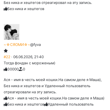
Без ника и хештегов отреагировал на эту запись.
реакцию:
реакцию:
реакцию:
реакцию:
вверх.
благодарю
улыбаюсь
смеюсь
печаль
плачу
Без ника и хештегов
до
слез
~☆СЯОМИ☆~
@fyva
#22
· 06.06.2026, 21:40
Тогда фондан с мороженым)
3
0
0
0
0
0
Голосуйте
Нажмите
Нажмите
Нажмите
Нажмите
Нажмите
-
на
на
на
на
на
палец
реакцию:
Ася - имя в честь моей кошки.На самом деле я Маша),
реакцию:
реакцию:
реакцию:
реакцию:
вверх.
благодарю
улыбаюсь
смеюсь
печаль
плачу
Без ника и хештегов и Удаленный пользователь
до
слез
отреагировали на эту запись.
Ася - имя в честь моей кошки.На самом деле я Маша)
Без ника и хештегов
Удаленный пользователь