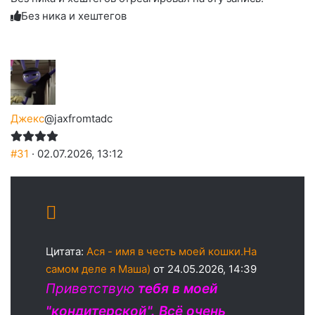
улыбаюсь
смеюсь
печаль
плачу
Без ника и хештегов
до
слез
Джекс
@jaxfromtadc
#31
· 02.07.2026, 13:12
Цитата:
Ася - имя в честь моей кошки.На
самом деле я Маша)
от 24.05.2026, 14:39
Приветствую
тебя в моей
"кондитерской". Всё очень