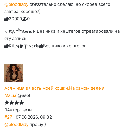
@bloodlady
обязательно сделаю, но скорее всего
завтра, хорошо?)
3
0
0
0
0
0
Голосуйте
Нажмите
Нажмите
Нажмите
Нажмите
Нажмите
-
на
на
на
на
на
палец
реакцию:
Kitty, ༒︎𝐀𝐞𝐫𝐢𝐬 и Без ника и хештегов отреагировали на
реакцию:
реакцию:
реакцию:
реакцию:
вверх.
благодарю
улыбаюсь
смеюсь
печаль
плачу
эту запись.
до
слез
Kitty
༒︎𝐀𝐞𝐫𝐢𝐬
Без ника и хештегов
Ася - имя в честь моей кошки.На самом деле я
Маша)
@asol
Автор темы
#27
· 07.06.2026, 09:32
@bloodlady
прошу!)