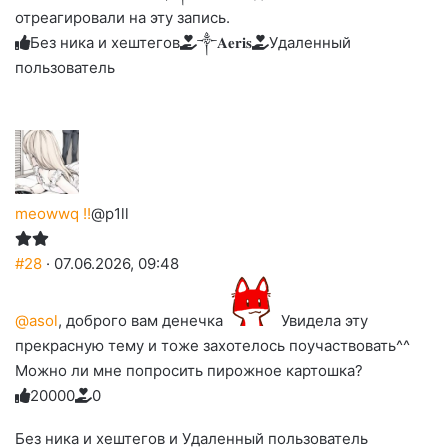
улыбаюсь
смеюсь
печаль
плачу
отреагировали на эту запись.
до
слез
Без ника и хештегов
༒︎𝐀𝐞𝐫𝐢𝐬
Удаленный
пользователь
meowwq !!
@p1ll
#28
· 07.06.2026, 09:48
@asol
, доброго вам денечка
Увидела эту
прекрасную тему и тоже захотелось поучаствовать^^
Можно ли мне попросить пирожное картошка?
2
0
0
0
0
0
Голосуйте
Нажмите
Нажмите
Нажмите
Нажмите
Нажмите
-
на
на
на
на
на
палец
реакцию:
Без ника и хештегов и Удаленный пользователь
реакцию:
реакцию:
реакцию:
реакцию:
вверх.
благодарю