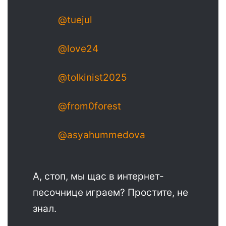
@tuejul
@love24
@tolkinist2025
@from0forest
@asyahummedova
А, стоп, мы щас в интернет-
песочнице играем? Простите, не
знал.