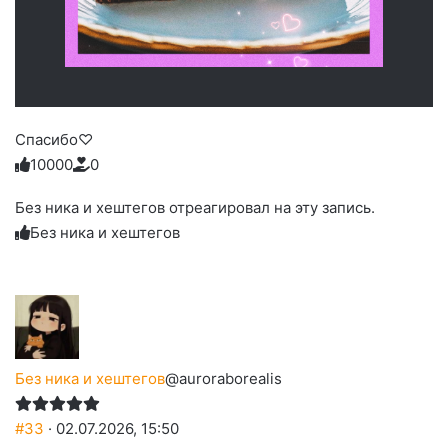
Спасибо♡
1
0
0
0
0
0
Голосуйте
Нажмите
Нажмите
Нажмите
Нажмите
Нажмите
-
на
на
на
на
на
палец
реакцию:
Без ника и хештегов отреагировал на эту запись.
реакцию:
реакцию:
реакцию:
реакцию:
вверх.
благодарю
улыбаюсь
смеюсь
печаль
плачу
Без ника и хештегов
до
слез
Без ника и хештегов
@auroraborealis
#33
· 02.07.2026, 15:50