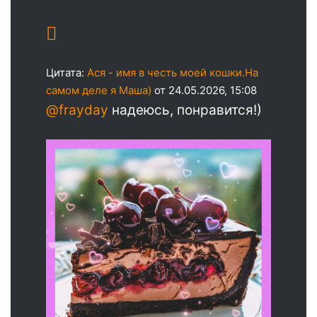
Цитата:
Ася - имя в честь моей кошки.На
самом деле я Маша)
от 24.05.2026, 15:08
@frayday
надеюсь, понравится!)