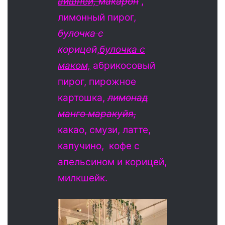
вишней,
макарон
,
лимонный пирог,
булочка с
корицей
,
булочка с
маком,
абрикосовый
пирог, пирожное
картошка,
лимонад
манго маракуйя,
какао, смузи, латте,
капучино, кофе с
апельсином и корицей,
милкшейк.