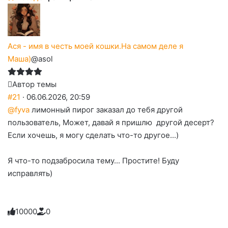
Ася - имя в честь моей кошки.На самом деле я
Маша)
@asol
Автор темы
#21
· 06.06.2026, 20:59
@fyva
лимонный пирог заказал до тебя другой
пользователь, Может, давай я пришлю другой десерт?
Если хочешь, я могу сделать что-то другое...)
Я что-то подзабросила тему... Простите! Буду
исправлять)
1
0
0
0
0
0
Голосуйте
Нажмите
Нажмите
Нажмите
Нажмите
Нажмите
-
на
на
на
на
на
палец
реакцию: