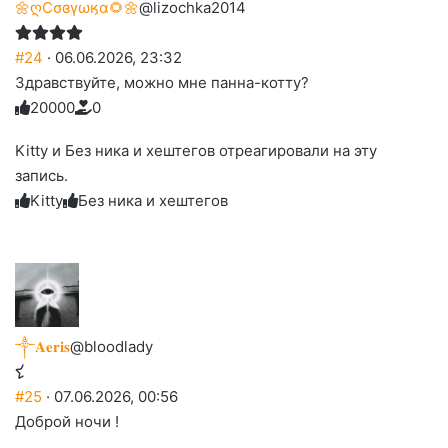
🌼ღСσɞγωӄα🌻🌼
@lizochka2014
#24
· 06.06.2026, 23:32
Здравствуйте, можно мне панна-котту?
2
0
0
0
0
0
Голосуйте
Нажмите
Нажмите
Нажмите
Нажмите
Нажмите
-
на
на
на
на
на
палец
реакцию:
Kitty и Без ника и хештегов отреагировали на эту
реакцию:
реакцию:
реакцию:
реакцию:
вверх.
благодарю
улыбаюсь
смеюсь
печаль
плачу
запись.
до
слез
Kitty
Без ника и хештегов
༒︎𝐀𝐞𝐫𝐢𝐬
@bloodlady
#25
· 07.06.2026, 00:56
Доброй ночи !