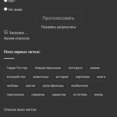
Нет
Не знаю
Показать результаты
Загрузка ...
Архив опросов
Популярные метки:
Гарри Поттер
Новый персонаж
Хогвартс
аниме
волшебство
животные
история
картинки
книги
любовь
магия
мультфильмы
необычное
персонажи
сериалы
характер
эстетика
юмор
Список всех меток