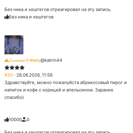
Нажмите
Нажмите
Нажмите
Нажмите
-
на
на
на
на
на
палец
реакцию:
Без ника и хештегов отреагировал на эту запись.
реакцию:
реакцию:
реакцию:
реакцию:
вверх.
благодарю
улыбаюсь
смеюсь
печаль
плачу
Без ника и хештегов
до
слез
🌊𝓢𝓾𝓶𝓶𝓮𝓻🌞#мяу
@katrin44
#30
· 28.06.2026, 11:58
Здравствуйте, можно пожалуйста абрикосовый пирог и
напиток и кофе с корицей и апельсином. Заранее
спасибо)
1
0
0
0
0
0
Голосуйте
Нажмите
Нажмите
Нажмите
Нажмите
Нажмите
-
на
на
на
на
на
палец
реакцию:
Без ника и хештегов отреагировал на эту запись.
реакцию:
реакцию:
реакцию:
реакцию:
вверх.
благодарю