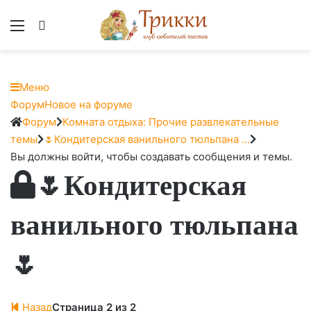
Меню
Вход
Меню
Навигация
Форум
Новое на форуме
Форума
Форум
Форум
Комната отдыха: Прочие развлекательные
breadcrumbs
темы
🌷Кондитерская ванильного тюльпана …
-
Вы должны войти, чтобы создавать сообщения и темы.
🌷Кондитерская
Вы
здесь:
ванильного тюльпана
🌷
Назад
Страница 2 из 2