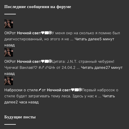
Последние сообщения на форуме
ОКР
от
Ночной свет🖤🌃🏵
У меня окр на сколько я помню был
диагностированный, но этого я не …
Читать далее
5 минут
назад
ОКР
от
Ночной свет🖤🌃🏵
Цитата: J.N.T. странный чебурек!
Чуечка! Ванлав!♡ #🍤🥖😺☕ от 24.04.2 …
Читать далее
27 минут
назад
Наброски о стиле🪶
от
Ночной свет🖤🌃🏵
Первый набросок о
стиле будет затрагивать тему леса. Здесь у нас к …
Читать
далее
2 часа назад
Будущие посты