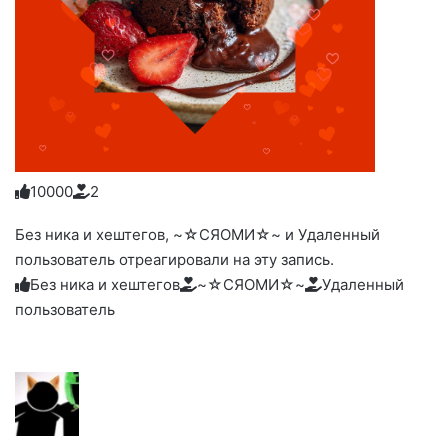
1
0
0
0
0
2
Голосуйте
Нажмите
Нажмите
Нажмите
Нажмите
Нажмите
-
на
на
на
на
на
палец
реакцию:
Без ника и хештегов, ~☆СЯОМИ☆~ и Удаленный
реакцию:
реакцию:
реакцию:
реакцию:
вверх.
благодарю
улыбаюсь
смеюсь
печаль
плачу
пользователь отреагировали на эту запись.
до
слез
Без ника и хештегов
~☆СЯОМИ☆~
Удаленный
пользователь