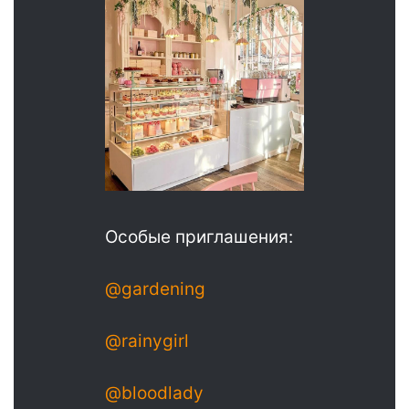
Особые приглашения:
@gardening
@rainygirl
@bloodlady