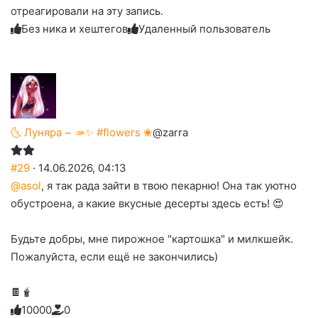
улыбаюсь
смеюсь
печаль
плачу
отреагировали на эту запись.
до
слез
Без ника и хештегов
Удаленный пользователь
🌜 Луняра ~ 🫴✨ #flowers ❀
@zarra
#29
· 14.06.2026, 04:13
@asol
, я так рада зайти в твою пекарню! Она так уютно
обустроена, а какие вкусные десерты здесь есть! 😍
Будьте добры, мне пирожное "картошка" и милкшейк.
Пожалуйста, если ещë не закончились)
🍫🧋
1
0
0
0
0
0
Голосуйте
Нажмите