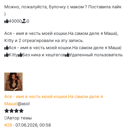
Можно, пожалуйста, булочку с маком ? Поставила лайк
)
4
0
0
0
0
0
Голосуйте
Нажмите
Нажмите
Нажмите
Нажмите
Нажмите
-
на
на
на
на
на
палец
реакцию:
Ася - имя в честь моей кошки.На самом деле я Маша),
реакцию:
реакцию:
реакцию:
реакцию:
вверх.
благодарю
улыбаюсь
смеюсь
печаль
плачу
Kitty и 2 отреагировали на эту запись.
до
слез
Ася - имя в честь моей кошки.На самом деле я Маша)
Kitty
Без ника и хештегов
Удаленный пользователь
Ася - имя в честь моей кошки.На самом деле я
Маша)
@asol
Автор темы
#26
· 07.06.2026, 00:58