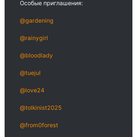
Особые приглашения:
@gardening
@rainygirl
@bloodlady
@tuejul
@love24
@tolkinist2025
@from0forest