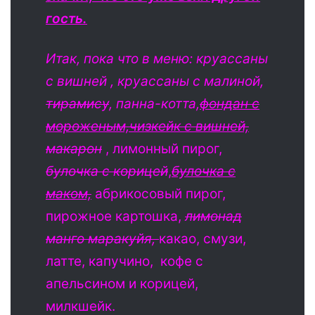
гость.
Итак, пока что в меню: круассаны
с вишней , круассаны с малиной,
тирамису
, панна-котта,
фондан с
мороженым,
чизкейк с вишней,
макарон
, лимонный пирог,
булочка с корицей
,
булочка с
маком,
абрикосовый пирог,
пирожное картошка,
лимонад
манго маракуйя,
какао, смузи,
латте, капучино, кофе с
апельсином и корицей,
милкшейк.