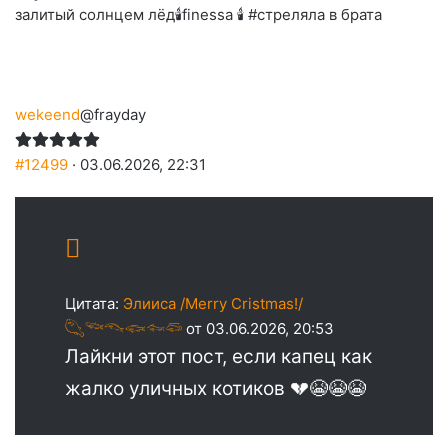
залитый солнцем лёд🕯
finessa 🕯 #стреляла в брата
wekeend
@frayday
#12499
· 03.06.2026, 22:31
Цитата:
Элииса /Merry Cristmas!/
𓆡𓆝𓆞𓆟𓆜𓆛
от 03.06.2026, 20:53
Лайкни этот пост, если капец как
жалко уличных котиков 💔😭😭😭