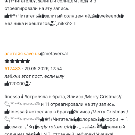
❀𖤣𖥧Читатель🕯️, залитый солнцем лёд🕯 и 3
реакцию:
реакцию:
реакцию:
реакцию:
вверх.
благодарю
улыбаюсь
смеюсь
печаль
плачу
отреагировали на эту запись.
до
слез
❀𖤣𖥧Читатель🕯️
залитый солнцем лёд🕯
wekeend
Без ника и хештегов
˚◞nikki♡ ⃗
алетейя save us
@metaversal
#12483
· 29.05.2026, 17:54
лайкни этот пост, если мяу
12
0
0
0
0
1
Голосуйте
Нажмите
Нажмите
Нажмите
Нажмите
Нажмите
-
на
на
на
на
на
палец
реакцию:
finessa 🕯 #стреляла в брата, Элииса /Merry Cristmas!/
реакцию:
реакцию:
реакцию:
реакцию:
вверх.
благодарю
улыбаюсь
смеюсь
печаль
плачу
𓆡𓆝𓆞𓆟𓆜𓆛 и 11 отреагировали на эту запись.
до
слез
finessa 🕯 #стреляла в брата
Элииса /Merry Cristmas!/
𓆡𓆝𓆞𓆟𓆜𓆛
❀𖤣𖥧Читатель🕯️
хлорась🕯
коффи .𖥔 ݁ ˖
семка ‧₊˚☆
𝘶𝘨𝘭𝘺 𝘳𝘰𝘵𝘵𝘦𝘯 𝘨𝘪𝘳𝘭
𓂃 ࣪˖ 𝒩𝒾𝒽𝓉𝒶 ཐིཋྀ
залитый
солнцем лёд🕯
J.N.T. странный чебурек! Чуечка!