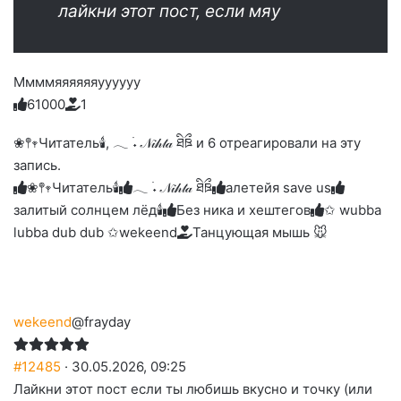
лайкни этот пост, если мяу
Ммммяяяяяяуууууу
6
1
0
0
0
1
Голосуйте
Нажмите
Нажмите
Нажмите
Нажмите
Нажмите
-
на
на
на
на
на
палец
реакцию:
❀𖤣𖥧Читатель🕯️, 𓂃 ࣪˖ 𝒩𝒾𝒽𝓉𝒶 ཐིཋྀ и 6 отреагировали на эту
реакцию:
реакцию:
реакцию:
реакцию:
вверх.
благодарю
улыбаюсь
смеюсь
печаль
плачу
запись.
до
слез
❀𖤣𖥧Читатель🕯️
𓂃 ࣪˖ 𝒩𝒾𝒽𝓉𝒶 ཐིཋྀ
алетейя save us
залитый солнцем лёд🕯
Без ника и хештегов
✩ wubba
lubba dub dub ✩
wekeend
Танцующая мышь 🐭
wekeend
@frayday
#12485
· 30.05.2026, 09:25
Лайкни этот пост если ты любишь вкусно и точку (или