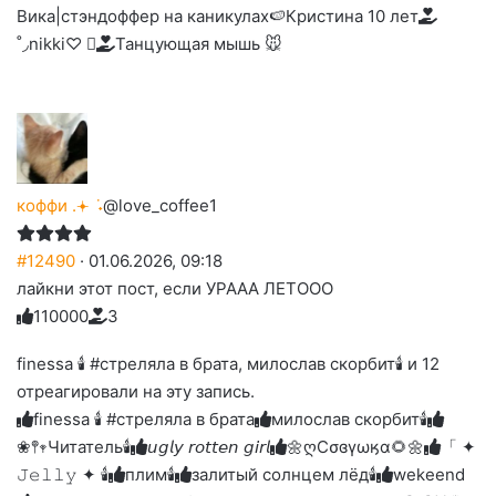
Вика|стэндоффер на каникулах🍉
Кристина 10 лет
˚◞nikki♡ ⃗
Танцующая мышь 🐭
коффи .𖥔 ݁ ˖
@love_coffee1
#12490
· 01.06.2026, 09:18
лайкни этот пост, если УРААА ЛЕТООО
11
0
0
0
0
3
Голосуйте
Нажмите
Нажмите
Нажмите
Нажмите
Нажмите
-
на
на
на
на
на
палец
реакцию:
finessa 🕯 #стреляла в брата, милослав скорбит🕯 и 12
реакцию:
реакцию:
реакцию:
реакцию:
вверх.
благодарю
улыбаюсь
смеюсь
печаль
плачу
отреагировали на эту запись.
до
слез
finessa 🕯 #стреляла в брата
милослав скорбит🕯
❀𖤣𖥧Читатель🕯️
𝘶𝘨𝘭𝘺 𝘳𝘰𝘵𝘵𝘦𝘯 𝘨𝘪𝘳𝘭
🌼ღСσɞγωӄα🌻🌼
「 ✦
𝙹𝚎𝚕𝚕𝚢 ✦ 🕯️
плим🕯️
залитый солнцем лёд🕯
wekeend