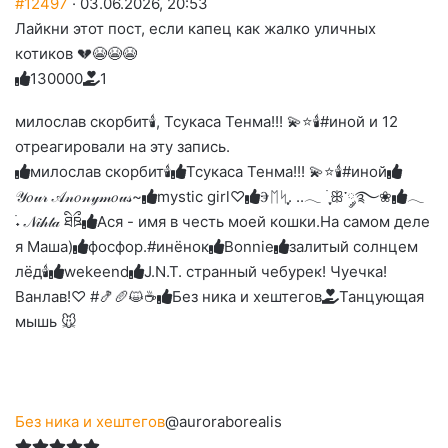
#12497
· 03.06.2026, 20:53
Лайкни этот пост, если капец как жалко уличных
котиков 💔😭😭😭
13
0
0
0
0
1
Голосуйте
Нажмите
Нажмите
Нажмите
Нажмите
Нажмите
-
на
на
на
на
на
палец
реакцию:
милослав скорбит🕯, Тсукаса Тенма!!! 💫⭐🕯️#иной и 12
реакцию:
реакцию:
реакцию:
реакцию:
вверх.
благодарю
улыбаюсь
смеюсь
печаль
плачу
отреагировали на эту запись.
до
слез
милослав скорбит🕯
Тсукаса Тенма!!! 💫⭐🕯️#иной
𝒴𝑜𝓊𝓇 𝒜𝓃𝑜𝓃𝓎𝓂𝑜𝓊𝓈~
mystic girl♡
Ⰵᛖᛋִֶָ. ..𓂃 ࣪ ִֶָꕥ་༘࿐❀
𓂃
࣪˖ 𝒩𝒾𝒽𝓉𝒶 ཐིཋྀ
Ася - имя в честь моей кошки.На самом деле
я Маша)
фосфор.#инёнок
Bonnie
залитый солнцем
лёд🕯
wekeend
J.N.T. странный чебурек! Чуечка!
Ванлав!♡ #🍤🥖😺☕
Без ника и хештегов
Танцующая
мышь 🐭
Без ника и хештегов
@auroraborealis