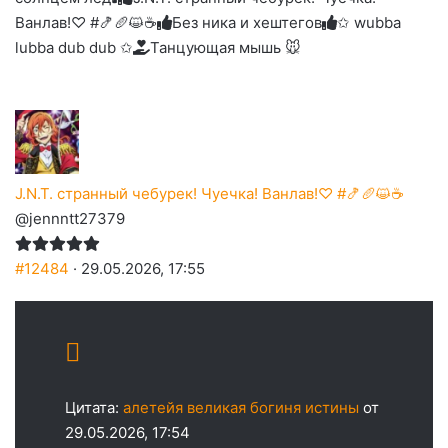
Ванлав!♡ #🍤🥖😺☕
Без ника и хештегов
✩ wubba
lubba dub dub ✩
Танцующая мышь 🐭
J.N.T. странный чебурек! Чуечка! Ванлав!♡ #🍤🥖😺☕
@jennntt27379
#12484
· 29.05.2026, 17:55
Цитата:
алетейя великая богиня истины
от
29.05.2026, 17:54