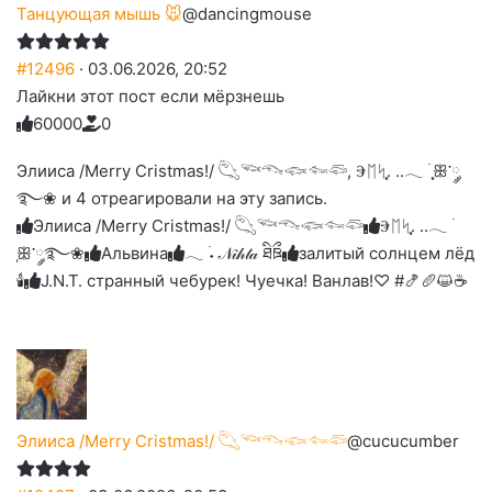
Танцующая мышь 🐭
@dancingmouse
#12496
· 03.06.2026, 20:52
Лайкни этот пост если мёрзнешь
6
0
0
0
0
0
Голосуйте
Нажмите
Нажмите
Нажмите
Нажмите
Нажмите
-
на
на
на
на
на
палец
реакцию:
Элииса /Merry Cristmas!/ 𓆡𓆝𓆞𓆟𓆜𓆛, Ⰵᛖᛋִֶָ. ..𓂃 ࣪ ִֶָꕥ་༘
реакцию:
реакцию:
реакцию:
реакцию:
вверх.
благодарю
улыбаюсь
смеюсь
печаль
плачу
࿐❀ и 4 отреагировали на эту запись.
до
слез
Элииса /Merry Cristmas!/ 𓆡𓆝𓆞𓆟𓆜𓆛
Ⰵᛖᛋִֶָ. ..𓂃 ࣪
ִֶָꕥ་༘࿐❀
Альвина
𓂃 ࣪˖ 𝒩𝒾𝒽𝓉𝒶 ཐིཋྀ
залитый солнцем лёд
🕯
J.N.T. странный чебурек! Чуечка! Ванлав!♡ #🍤🥖😺☕
Элииса /Merry Cristmas!/ 𓆡𓆝𓆞𓆟𓆜𓆛
@cucucumber