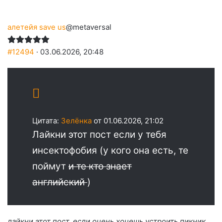
алетейя save us
@metaversal
#12494
· 03.06.2026, 20:48
Цитата:
Зелёнка
от 01.06.2026, 21:02
Лайкни этот пост если у тебя
инсектофобия (у кого она есть, те
поймут
и те кто знает
английский
)
лайкни этот пост, если очень хочешь устроить пикник,