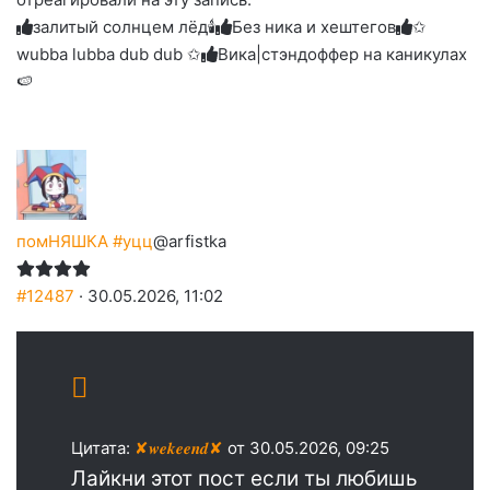
до
слез
залитый солнцем лёд🕯
Без ника и хештегов
✩
wubba lubba dub dub ✩
Вика|стэндоффер на каникулах
🍉
помНЯШКА #уцц
@arfistka
#12487
· 30.05.2026, 11:02
Цитата:
✘𝒘𝒆𝒌𝒆𝒆𝒏𝒅✘
от 30.05.2026, 09:25
Лайкни этот пост если ты любишь