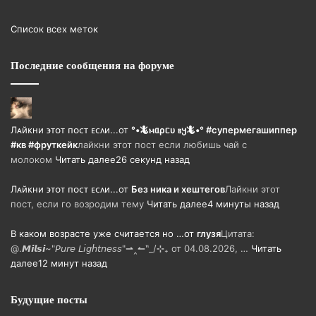
Список всех меток
Последние сообщения на форуме
Лᴀйᴋни ϶ᴛᴏᴛ ᴨᴏᴄᴛ ᴇᴄᴧи...
от
°•🦎ⲙᥲρᥴυ ⲃ𐔤🦎•° #супермегашиппер
#кв #фруткейк
лайкни этот пост если любишь чай с
молоком
Читать далее
26 секунд назад
Лᴀйᴋни ϶ᴛᴏᴛ ᴨᴏᴄᴛ ᴇᴄᴧи...
от
Без ника и хештегов
Лайкни этот
пост, если го возродим тему
Читать далее
4 минуты назад
В каком возрасте уже считается но …
от
глузя
Цитата:
@.𝙈𝙞𝙡𝙨𝙞~"𝘗𝘶𝘳𝘦 𝘓𝘪𝘨𝘩𝘵𝘯𝘦𝘴𝘴"⇀‸↼‶_/⊹₊ от 04.08.2026, …
Читать
далее
12 минут назад
Будущие посты