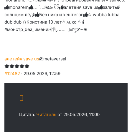
вверх.
благодарю
улыбаюсь
смеюсь
печаль
плачу
monarem
𓂃 ࣪˖ 𝒩𝒾𝒽𝓉𝒶 ཐིཋྀ
алетейя save us
залитый
до
слез
солнцем лёд🕯
Без ника и хештегов
✩ wubba lubba
dub dub ✩
Кристина 10 лет
·𓆩·᧘ᥙх᧐·𓆪· 🕯
#монстр_без_имени
Ⰵᛖᛋִֶָ. ..𓂃 ࣪ ִֶָꕥ་༘࿐❀
алетейя save us
@metaversal
#12482
· 29.05.2026, 12:59
Цитата:
Читатель
от 29.05.2026, 11:00