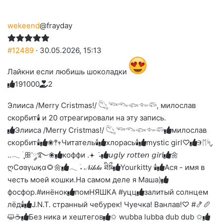
wekeend
@frayday
#12489
· 30.05.2026, 15:13
Лайкни если любишь шоколадки
19
1
0
0
0
2
Голосуйте
Нажмите
Нажмите
Нажмите
Нажмите
Нажмите
-
на
на
на
на
на
палец
реакцию:
Элииса /Merry Cristmas!/ 𓆡𓆝𓆞𓆟𓆜𓆛, милослав
реакцию:
реакцию:
реакцию:
реакцию:
вверх.
благодарю
улыбаюсь
смеюсь
печаль
плачу
скорбит🕯 и 20 отреагировали на эту запись.
до
слез
Элииса /Merry Cristmas!/ 𓆡𓆝𓆞𓆟𓆜𓆛
милослав
скорбит🕯
❀𖤣𖥧Читатель🕯️
хлорась🕯
mystic girl♡
Ⰵᛖᛋִֶָ.
..𓂃 ࣪ ִֶָꕥ་༘࿐❀
коффи .𖥔 ݁ ˖
𝘶𝘨𝘭𝘺 𝘳𝘰𝘵𝘵𝘦𝘯 𝘨𝘪𝘳𝘭
🌼
ღСσɞγωӄα🌻🌼
𓂃 ࣪˖ 𝒩𝒾𝒽𝓉𝒶 ཐིཋྀ
Yourkitty 🕯️
Ася - имя в
честь моей кошки.На самом деле я Маша)
фосфор.#инёнок
помНЯШКА #уцц
залитый солнцем
лёд🕯
J.N.T. странный чебурек! Чуечка! Ванлав!♡ #🍤🥖
😺☕
Без ника и хештегов
✩ wubba lubba dub dub ✩