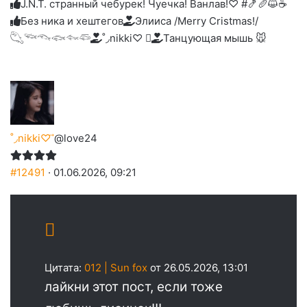
J.N.T. странный чебурек! Чуечка! Ванлав!♡ #🍤🥖😺☕
Без ника и хештегов
Элииса /Merry Cristmas!/
𓆡𓆝𓆞𓆟𓆜𓆛
˚◞nikki♡ ⃗
Танцующая мышь 🐭
˚◞nikki♡ ⃗
@love24
#12491
· 01.06.2026, 09:21
Цитата:
012 | Sun fox
от 26.05.2026, 13:01
лайкни этот пост, если тоже