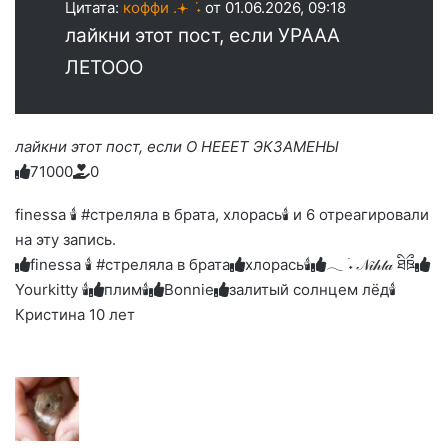
Цитата:
коффи .𖥔 ݁ ˖
от 01.06.2026, 09:18
лайкни этот пост, если УРААА
ЛЕТООО
лайкни этот пост, если О НЕЕЕТ ЭКЗАМЕНЫ
7
1
0
0
0
0
Голосуйте
Нажмите
Нажмите
Нажмите
Нажмите
Нажмите
-
на
на
на
на
на
палец
реакцию:
finessa 🕯 #стреляла в брата, хлорась🕯 и 6 отреагировали
реакцию:
реакцию:
реакцию:
реакцию:
вверх.
благодарю
улыбаюсь
смеюсь
печаль
плачу
на эту запись.
до
слез
finessa 🕯 #стреляла в брата
хлорась🕯
𓂃 ࣪˖ 𝒩𝒾𝒽𝓉𝒶 ཐིཋྀ
Yourkitty 🕯️
плим🕯️
Bonnie
залитый солнцем лёд🕯
Кристина 10 лет