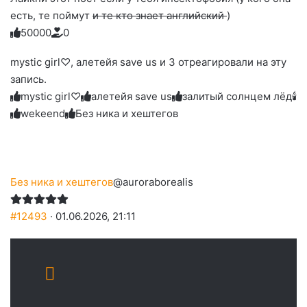
есть, те поймут
и те кто знает английский
)
5
0
0
0
0
0
Голосуйте
Нажмите
Нажмите
Нажмите
Нажмите
Нажмите
-
на
на
на
на
на
палец
реакцию:
mystic girl♡, алетейя save us и 3 отреагировали на эту
реакцию:
реакцию:
реакцию:
реакцию:
вверх.
благодарю
улыбаюсь
смеюсь
печаль
плачу
запись.
до
слез
mystic girl♡
алетейя save us
залитый солнцем лёд🕯
wekeend
Без ника и хештегов
Без ника и хештегов
@auroraborealis
#12493
· 01.06.2026, 21:11