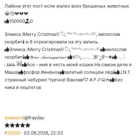
Лайкни этот пост если жалко всех брошеных животных
😭🥺💔💔💔
10
0
0
0
0
0
Голосуйте
Нажмите
Нажмите
Нажмите
Нажмите
Нажмите
-
на
на
на
на
на
палец
реакцию:
Элииса /Merry Cristmas!/ 𓆡𓆝𓆞𓆟𓆜𓆛, милослав
реакцию:
реакцию:
реакцию:
реакцию:
вверх.
благодарю
улыбаюсь
смеюсь
печаль
плачу
скорбит🕯 и 8 отреагировали на эту запись.
до
слез
Элииса /Merry Cristmas!/ 𓆡𓆝𓆞𓆟𓆜𓆛
милослав
скорбит🕯
𝒴𝑜𝓊𝓇 𝒜𝓃𝑜𝓃𝓎𝓂𝑜𝓊𝓈~
Ⰵᛖᛋִֶָ. ..𓂃 ࣪ ִֶָꕥ་༘࿐❀
𓂃 ࣪˖
𝒩𝒾𝒽𝓉𝒶 ཐིཋྀ
Ася - имя в честь моей кошки.На самом деле я
Маша)
фосфор.#инёнок
залитый солнцем лёд🕯
J.N.T.
странный чебурек! Чуечка! Ванлав!♡ #🍤🥖😺☕
Без
ника и хештегов
wekeend
@frayday
#12500
· 03.06.2026, 22:33