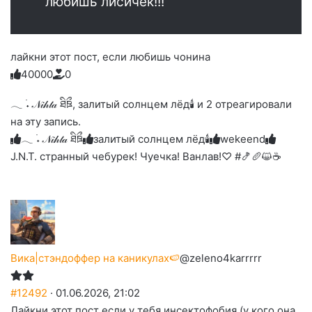
любишь лисичек!!!
лайкни этот пост, если любишь чонина
4
0
0
0
0
0
Голосуйте
Нажмите
Нажмите
Нажмите
Нажмите
Нажмите
-
на
на
на
на
на
палец
реакцию:
𓂃 ࣪˖ 𝒩𝒾𝒽𝓉𝒶 ཐིཋྀ, залитый солнцем лёд🕯 и 2 отреагировали
реакцию:
реакцию:
реакцию:
реакцию:
вверх.
благодарю
улыбаюсь
смеюсь
печаль
плачу
на эту запись.
до
слез
𓂃 ࣪˖ 𝒩𝒾𝒽𝓉𝒶 ཐིཋྀ
залитый солнцем лёд🕯
wekeend
J.N.T. странный чебурек! Чуечка! Ванлав!♡ #🍤🥖😺☕
Вика|стэндоффер на каникулах🍉
@zeleno4karrrrr
#12492
· 01.06.2026, 21:02
Лайкни этот пост если у тебя инсектофобия (у кого она