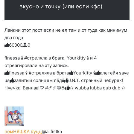
вкусно и точку (или если кфс)
Лайкни этот пост если не ел там и от туда как минимум
два года
6
0
0
0
0
0
Голосуйте
Нажмите
Нажмите
Нажмите
Нажмите
Нажмите
-
на
на
на
на
на
палец
реакцию:
finessa 🕯 #стреляла в брата, Yourkitty 🕯️ и 4
реакцию:
реакцию:
реакцию:
реакцию:
вверх.
благодарю
улыбаюсь
смеюсь
печаль
плачу
отреагировали на эту запись.
до
слез
finessa 🕯 #стреляла в брата
Yourkitty 🕯️
алетейя save
us
залитый солнцем лёд🕯
J.N.T. странный чебурек!
Чуечка! Ванлав!♡ #🍤🥖😺☕
✩ wubba lubba dub dub ✩
помНЯШКА #уцц
@arfistka