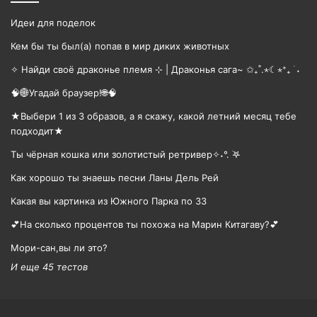
Идеи для поделок
Кем бы ты был(а) попав в мир диких животных
✧ Найди своё драконье племя ⊹ | Драконья сага~ ✩₊˚.⋆☾⋆⁺₊ ࣪ ˖
🧠🌐Угадай браузер!🌐🧠
★Выбери 1 из 3 образов, а я скажу, какой летний месяц тебе
подходит★
Ты чёрная кошка или золотистый ретривер✧˖°. ࣪𖤐
Как хорошо ты знаешь песни Ланы Дель Рей
Какая вы картинка из Южного Парка по ЗЗ
💕На сколько процентов ты похожа на Марин Китагаву?💕
Мори-сан,вы ли это?
И еще 45 тестов