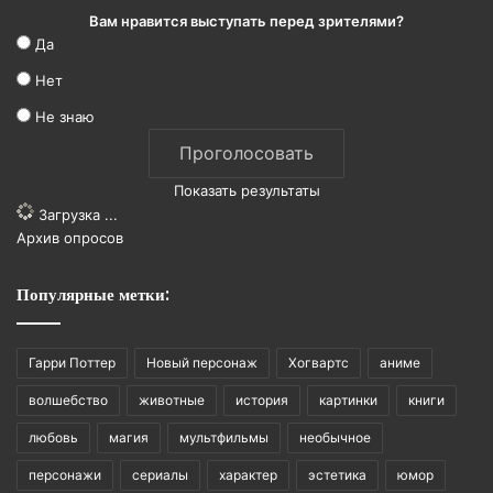
Вам нравится выступать перед зрителями?
Да
Нет
Не знаю
Показать результаты
Загрузка ...
Архив опросов
Популярные метки:
Гарри Поттер
Новый персонаж
Хогвартс
аниме
волшебство
животные
история
картинки
книги
любовь
магия
мультфильмы
необычное
персонажи
сериалы
характер
эстетика
юмор