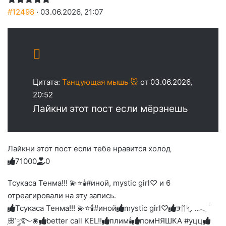
#12498
· 03.06.2026, 21:07
Цитата:
Танцующая мышь 🐭
от 03.06.2026,
20:52
Лайкни этот пост если мёрзнешь
Лайкни этот пост если тебе нравится холод
7
1
0
0
0
0
Голосуйте
Нажмите
Нажмите
Нажмите
Нажмите
Нажмите
-
на
на
на
на
на
палец
реакцию:
Тсукаса Тенма!!! 💫⭐🕯️#иной, mystic girl♡ и 6
реакцию:
реакцию:
реакцию:
реакцию:
вверх.
благодарю
улыбаюсь
смеюсь
печаль
плачу
отреагировали на эту запись.
до
слез
Тсукаса Тенма!!! 💫⭐🕯️#иной
mystic girl♡
Ⰵᛖᛋִֶָ. ..𓂃 ࣪
ִֶָꕥ་༘࿐❀
better call KEL!!
плим🕯️
помНЯШКА #уцц