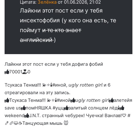
Цитата:
Зелёнка
от 01.06.2026, 21:02
Лайкни этот пост если у тебя
инсектофобия (у кого она есть, те
поймут
и те кто знает
английский
)
Лайкни этот пост если у тебя дофига фобий
7
0
0
0
1
0
Голосуйте
Нажмите
Нажмите
Нажмите
Нажмите
Нажмите
-
на
на
на
на
на
палец
реакцию:
Тсукаса Тенма!!! 💫⭐🕯️#иной, 𝘶𝘨𝘭𝘺 𝘳𝘰𝘵𝘵𝘦𝘯 𝘨𝘪𝘳𝘭 и 6
реакцию:
реакцию:
реакцию:
реакцию:
вверх.
благодарю
улыбаюсь
смеюсь
печаль
плачу
отреагировали на эту запись.
до
слез
Тсукаса Тенма!!! 💫⭐🕯️#иной
𝘶𝘨𝘭𝘺 𝘳𝘰𝘵𝘵𝘦𝘯 𝘨𝘪𝘳𝘭
алетейя
save us
помНЯШКА #уцц
залитый солнцем лёд🕯
wekeend
J.N.T. странный чебурек! Чуечка! Ванлав!♡ #
🍤🥖😺☕
Танцующая мышь 🐭