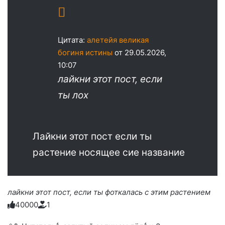
Цитата:
алетейя великая
богиня истины
от 29.05.2026,
10:07
лайкни этот пост, если
ты лох
Лайкни этот пост если ты
растение носящее сие название
лайкни этот пост, если ты фоткалась с этим растением
4
0
0
0
0
1
Голосуйте
Нажмите
Нажмите
Нажмите
Нажмите
Нажмите
-
на
на
на
на
на
палец
реакцию: