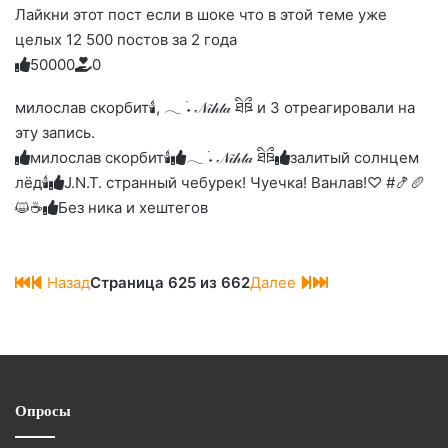
Лайкни этот пост если в шоке что в этой теме уже
целых 12 500 постов за 2 года
5
0
0
0
0
0
Голосуйте
Нажмите
Нажмите
Нажмите
Нажмите
Нажмите
-
на
на
на
на
на
палец
реакцию:
милослав скорбит🕯, 𓂃 ࣪˖ 𝒩𝒾𝒽𝓉𝒶 ཐིཋྀ и 3 отреагировали на
реакцию:
реакцию:
реакцию:
реакцию:
вверх.
благодарю
улыбаюсь
смеюсь
печаль
плачу
эту запись.
до
слез
милослав скорбит🕯
𓂃 ࣪˖ 𝒩𝒾𝒽𝓉𝒶 ཐིཋྀ
залитый солнцем
лёд🕯
J.N.T. странный чебурек! Чуечка! Ванлав!♡ #🍤🥖
😺☕
Без ника и хештегов
Назад
Страница 625 из 662
Далее
Опросы