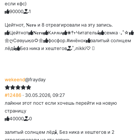
если кфс)
9
0
0
0
0
1
Голосуйте
Нажмите
Нажмите
Нажмите
Нажмите
Нажмите
-
на
на
на
на
на
палец
реакцию:
Цейтнот, 𝐍𝐞𝐫𝐨 и 8 отреагировали на эту запись.
реакцию:
реакцию:
реакцию:
реакцию:
вверх.
благодарю
улыбаюсь
смеюсь
печаль
плачу
Цейтнот
𝐍𝐞𝐫𝐨
Кᴀᴩʍᴀ
❀𖤣𖥧Читатель🕯️
семка ‧₊˚☆
до
слез
🌼ღСσɞγωӄα🌻🌼
фосфор.#инёнок
залитый солнцем
лёд🕯
Без ника и хештегов
˚◞nikki♡ ⃗
wekeend
@frayday
#12486
· 30.05.2026, 09:27
лайкни этот пост если хочешь перейти на новую
страницу
4
0
0
0
0
0
Голосуйте
Нажмите
Нажмите
Нажмите
Нажмите
Нажмите
-
на
на
на
на
на
палец
реакцию:
залитый солнцем лёд🕯, Без ника и хештегов и 2
реакцию:
реакцию:
реакцию:
реакцию:
вверх.
благодарю
улыбаюсь
смеюсь
печаль
плачу
отреагировали на эту запись.