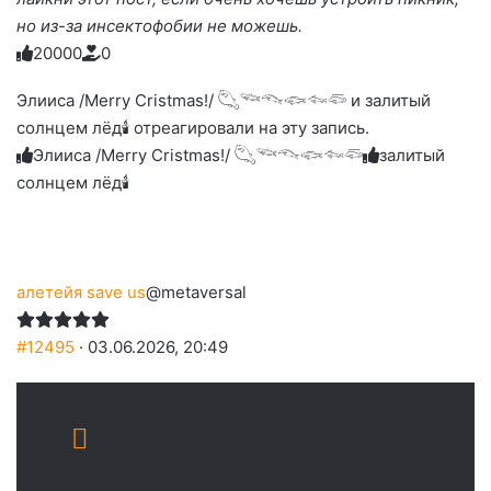
но из-за инсектофобии не можешь.
2
0
0
0
0
0
Голосуйте
Нажмите
Нажмите
Нажмите
Нажмите
Нажмите
-
на
на
на
на
на
палец
реакцию:
Элииса /Merry Cristmas!/ 𓆡𓆝𓆞𓆟𓆜𓆛 и залитый
реакцию:
реакцию:
реакцию:
реакцию:
вверх.
благодарю
улыбаюсь
смеюсь
печаль
плачу
солнцем лёд🕯 отреагировали на эту запись.
до
слез
Элииса /Merry Cristmas!/ 𓆡𓆝𓆞𓆟𓆜𓆛
залитый
солнцем лёд🕯
алетейя save us
@metaversal
#12495
· 03.06.2026, 20:49