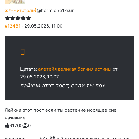
❀𖤣𖥧Читатель🕯️
@hermione17sun
#12481
· 29.05.2026, 11:00
Цитата:
алетейя великая богиня истины
от
29.05.2026, 10:07
лайкни этот пост, если ты лох
Лайкни этот пост если ты растение носящее сие
название
6
1
2
0
0
0
Голосуйте
Нажмите
Нажмите
Нажмите
Нажмите
Нажмите
-
на
на
на
на
на
палец
реакцию:
monarem, 𓂃 ࣪˖ 𝒩𝒾𝒽𝓉𝒶 ཐིཋྀ и 7 отреагировали на эту запись.
реакцию:
реакцию:
реакцию:
реакцию: