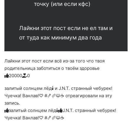
точку (или если кфс)
Лайкни этот пост если не ел там и
от туда как минимум два года
Лайкни этот пост если всё из-за того что твоя
родительница заботиться о твоём здоровье
2
0
0
0
0
0
Голосуйте
Нажмите
Нажмите
Нажмите
Нажмите
Нажмите
-
на
на
на
на
на
палец
реакцию:
залитый солнцем лёд🕯 и J.N.T. странный чебурек!
реакцию:
реакцию:
реакцию:
реакцию:
вверх.
благодарю
улыбаюсь
смеюсь
печаль
плачу
Чуечка! Ванлав!♡ #🍤🥖😺☕ отреагировали на эту
до
слез
запись.
залитый солнцем лёд🕯
J.N.T. странный чебурек!
Чуечка! Ванлав!♡ #🍤🥖😺☕