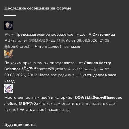
Последние сообщения на форуме
🍧✨~`Предсказательное мороженое `~ …
от
✴ Сказочница
✴
Цитата: .🎶.🍋‍🟩.🕒.⏰🕑.🕰️.🍋‍🟩.🎶. от 09.08.2026, 21:08
@from0forest …
Читать далее
1 час назад
По каким признакам вы определяете …
от
Элииса /Merry
Cristmas!/ 𓆡𓆝𓆞𓆟𓆜𓆛
Цитата: 𝒮𝓌𝑒𝑒𝓉 𝒟𝓇𝑒𝒶𝓂𝓈 🌜✨🛏️ от
09.08.2026, 23:12 Чисто вот ради инт …
Читать далее
4 часа
назад
Место для уютных идей и историй
от
ĐØ₩ɆⱠ[𝓪𝓵𝓫𝓪𝓽𝓻𝓸𝓼]Пылесос
люблю 🍪🩸🐦7̷.̷0̷̷
а что как вам ответить на что нажать будет
нужно?
Читать далее
5 часов назад
Будущие посты