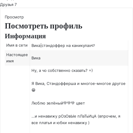
Друзья
7
Просмотр
Посмотреть профиль
Информация
Имя в сети
Вика|стэндоффер на каникулах🍉
Настоящее
Вика
имя
Ну, а чо собственно сказать? =)
Я Вика, Стэндофферша и многое-многое другое
😁
Люблю зелёный💚💚💚 цвет
…и ненавижу рОзОвЫе пЛаТьИцА (впрочем, я
все платья и юбки ненавижу )