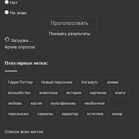
Нет
Не знаю
Показать результаты
Загрузка ...
Архив опросов
Популярные метки:
Гарри Поттер
Новый персонаж
Хогвартс
аниме
волшебство
животные
история
картинки
книги
любовь
магия
мультфильмы
необычное
персонажи
сериалы
характер
эстетика
юмор
Список всех меток