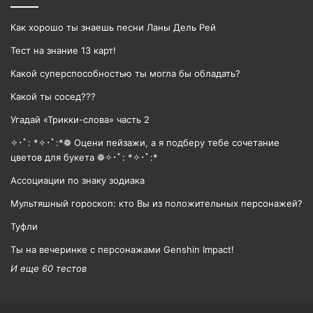
Как хорошо ты знаешь песни Ланы Дель Рей
Тест на знание 13 карт!
Какой суперспособностью ты могла бы обладать?
Какой ты сосед???
Угадай «Трикки-слова» часть 2
✧･ﾟ: *✧･ﾟ:*❁ Оцени пейзажи, а я подберу тебе сочетание
цветов для букета ❁✧･ﾟ: *✧･ﾟ:*
Ассоциации по знаку зодиака
Мультяшный гороскоп: кто Вы из положительных персонажей?
Туфли
Ты на вечеринке с персонажами Genshin Impact!
И еще 60 тестов