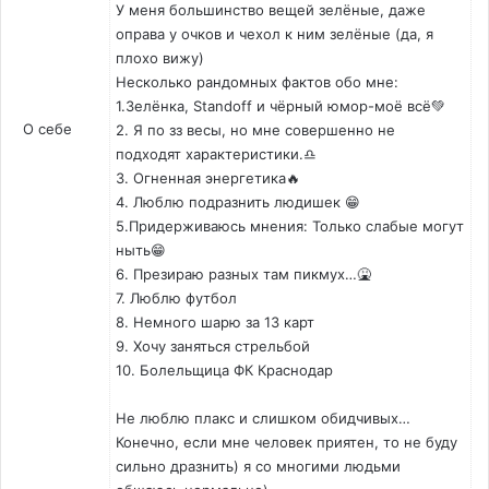
У меня большинство вещей зелёные, даже
оправа у очков и чехол к ним зелёные (да, я
плохо вижу)
Несколько рандомных фактов обо мне:
1.Зелёнка, Standoff и чёрный юмор-моё всё💚
О себе
2. Я по зз весы, но мне совершенно не
подходят характеристики.♎
3. Огненная энергетика🔥
4. Люблю подразнить людишек 😁
5.Придерживаюсь мнения: Только слабые могут
ныть😁
6. Презираю разных там пикмух…🤮
7. Люблю футбол
8. Немного шарю за 13 карт
9. Хочу заняться стрельбой
10. Болельщица ФК Краснодар
Не люблю плакс и слишком обидчивых…
Конечно, если мне человек приятен, то не буду
сильно дразнить) я со многими людьми