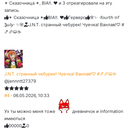
✴ Сказочница ✴, BIA!!. ❤︎ и 3 отреагировали на эту
реакцию:
реакцию:
реакцию:
реакцию:
вверх.
благодарю
улыбаюсь
смеюсь
печаль
плачу
запись.
до
слез
✴ Сказочница ✴
BIA!!. ❤︎
Герверс
🌸✨ ⋅𝘧𝘰𝘶𝘳𝘵𝘩 𖹭𝘧
𝕵𝘶𝘭𝘺⋅ ✨🌸
J.N.T. странный чебурек! Чуечка! Ванлав!♡ #
🍤🥖😺☕
J.N.T. странный чебурек! Чуечка! Ванлав!♡ #🍤🥖😺☕
@jennntt27379
#4
· 06.05.2026, 10:33
Ух ты можно меня тоже
дневничок и information
имеються
0
0
0
0
0
0
Голосуйте
Нажмите