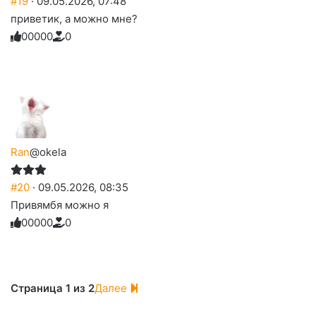
#19
· 09.05.2026, 07:48
приветик, а можно мне?
0
0
0
0
0
0
Голосуйте
Нажмите
Нажмите
Нажмите
Нажмите
Нажмите
-
на
на
на
на
на
палец
реакцию:
реакцию:
реакцию:
реакцию:
реакцию:
вверх.
благодарю
улыбаюсь
смеюсь
печаль
плачу
до
слез
Ran
@okela
#20
· 09.05.2026, 08:35
Привямбя можно я
0
0
0
0
0
0
Голосуйте
Нажмите
Нажмите
Нажмите
Нажмите
Нажмите
-
на
на
на
на
на
палец
реакцию:
реакцию:
реакцию:
реакцию:
реакцию:
вверх.
благодарю
улыбаюсь
смеюсь
печаль
плачу
до
слез
Страница 1 из 2
Далее