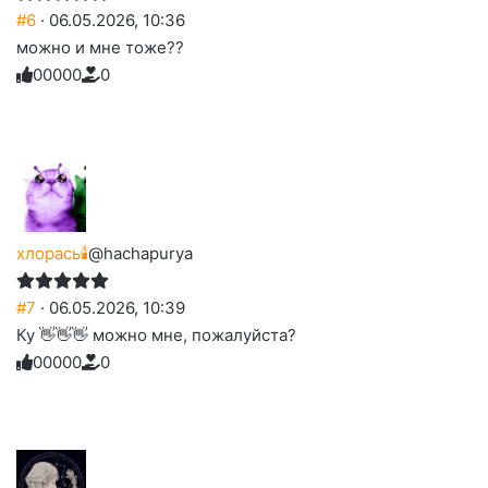
#6
· 06.05.2026, 10:36
можно и мне тоже??
0
0
0
0
0
0
Голосуйте
Нажмите
Нажмите
Нажмите
Нажмите
Нажмите
-
на
на
на
на
на
палец
реакцию:
реакцию:
реакцию:
реакцию:
реакцию:
вверх.
благодарю
улыбаюсь
смеюсь
печаль
плачу
до
слез
хлорась🕯
@hachapurya
#7
· 06.05.2026, 10:39
Ку 👋👋👋 можно мне, пожалуйста?
0
0
0
0
0
0
Голосуйте
Нажмите
Нажмите
Нажмите
Нажмите
Нажмите
-
на
на
на
на
на
палец
реакцию:
реакцию:
реакцию:
реакцию:
реакцию:
вверх.
благодарю
улыбаюсь
смеюсь
печаль
плачу
до
слез