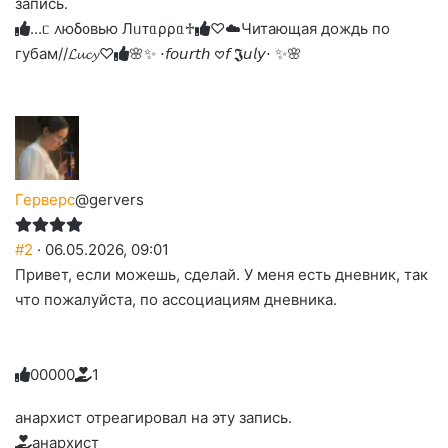
запись.
...ᥴ ᧘юδ᧐ʙью Лᥙᴛᥲρρᥲ♱
♡☁️Читающая дождь по
губам//𝓛𝓾𝓬𝔂♡
🌸✨ ⋅𝘧𝘰𝘶𝘳𝘵𝘩 𖹭𝘧 𝕵𝘶𝘭𝘺⋅ ✨🌸
Герверс
@gervers
#2
· 06.05.2026, 09:01
Привет, если можешь, сделай. У меня есть дневник, так
что пожалуйста, по ассоциациям дневника.
0
0
0
0
0
1
Голосуйте
Нажмите
Нажмите
Нажмите
Нажмите
Нажмите
-
на
на
на
на
на
палец
реакцию:
анархист отреагировал на эту запись.
реакцию:
реакцию:
реакцию:
реакцию:
вверх.
благодарю
улыбаюсь
смеюсь
печаль
плачу
анархист
до