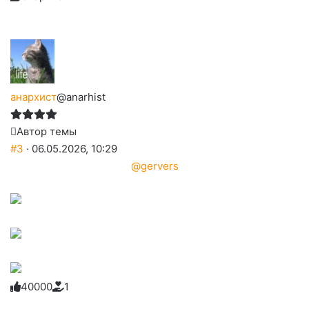
слез
анархист
@anarhist
Автор темы
#3
· 06.05.2026, 10:29
@gervers
4
0
0
0
0
1
Голосуйте
Нажмите
Нажмите
Нажмите
Нажмите
Нажмите
-
на
на
на
на
на
палец
реакцию: