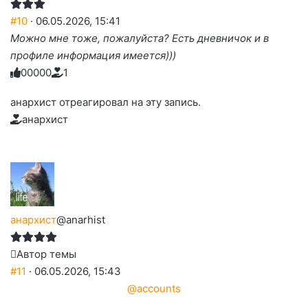
#10
· 06.05.2026, 15:41
Можно мне тоже, пожалуйста? Есть дневничок и в
профиле информация имеется)))
0
0
0
0
0
1
Голосуйте
Нажмите
Нажмите
Нажмите
Нажмите
Нажмите
-
на
на
на
на
на
палец
реакцию:
анархист отреагировал на эту запись.
реакцию:
реакцию:
реакцию:
реакцию:
вверх.
благодарю
улыбаюсь
смеюсь
печаль
плачу
анархист
до
слез
анархист
@anarhist
Автор темы
#11
· 06.05.2026, 15:43
@accounts