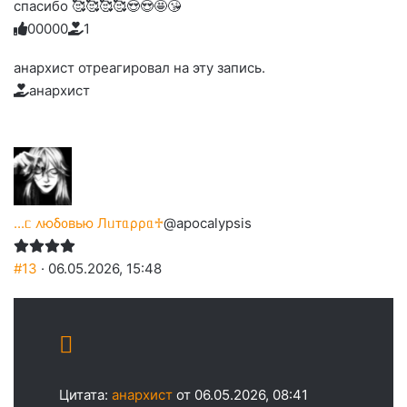
спасибо 🥰🥰🥰🥰😍😍🤩😘
0
0
0
0
0
1
Голосуйте
Нажмите
Нажмите
Нажмите
Нажмите
Нажмите
-
на
на
на
на
на
палец
реакцию:
анархист отреагировал на эту запись.
реакцию:
реакцию:
реакцию:
реакцию:
вверх.
благодарю
улыбаюсь
смеюсь
печаль
плачу
анархист
до
слез
...ᥴ ᧘юδ᧐ʙью Лᥙᴛᥲρρᥲ♱
@apocalypsis
#13
· 06.05.2026, 15:48
Цитата:
анархист
от 06.05.2026, 08:41