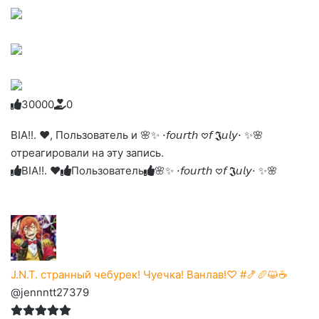
3
0
0
0
0
0
Голосуйте
Нажмите
Нажмите
Нажмите
Нажмите
Нажмите
-
на
на
на
на
на
палец
реакцию:
BIA!!. ❤︎, Пользователь и 🌸✨ ⋅𝘧𝘰𝘶𝘳𝘵𝘩 𖹭𝘧 𝕵𝘶𝘭𝘺⋅ ✨🌸
реакцию:
реакцию:
реакцию:
реакцию:
вверх.
благодарю
улыбаюсь
смеюсь
печаль
плачу
отреагировали на эту запись.
до
слез
BIA!!. ❤︎
Пользователь
🌸✨ ⋅𝘧𝘰𝘶𝘳𝘵𝘩 𖹭𝘧 𝕵𝘶𝘭𝘺⋅ ✨🌸
J.N.T. странный чебурек! Чуечка! Ванлав!♡ #🍤🥖😺☕
@jennntt27379