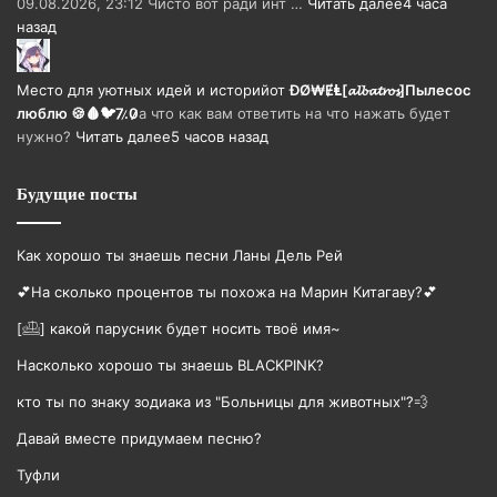
09.08.2026, 23:12 Чисто вот ради инт …
Читать далее
4 часа
назад
Место для уютных идей и историй
от
ĐØ₩ɆⱠ[𝓪𝓵𝓫𝓪𝓽𝓻𝓸𝓼]Пылесос
люблю 🍪🩸🐦7̷.̷0̷̷
а что как вам ответить на что нажать будет
нужно?
Читать далее
5 часов назад
Будущие посты
Как хорошо ты знаешь песни Ланы Дель Рей
💕На сколько процентов ты похожа на Марин Китагаву?💕
[𓊝] какой парусник будет носить твоë имя~
Насколько хорошо ты знаешь BLACKPINK?
кто ты по знаку зодиака из "Больницы для животных"?💨
Давай вместе придумаем песню?
Туфли