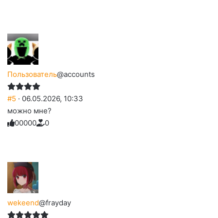
Нажмите
Нажмите
Нажмите
Нажмите
-
на
на
на
на
на
палец
реакцию:
реакцию:
реакцию:
реакцию:
реакцию:
вверх.
благодарю
улыбаюсь
смеюсь
печаль
плачу
до
слез
Пользователь
@accounts
#5
· 06.05.2026, 10:33
можно мне?
0
0
0
0
0
0
Голосуйте
Нажмите
Нажмите
Нажмите
Нажмите
Нажмите
-
на
на
на
на
на
палец
реакцию:
реакцию:
реакцию:
реакцию:
реакцию:
вверх.
благодарю
улыбаюсь
смеюсь
печаль
плачу
до
слез
wekeend
@frayday