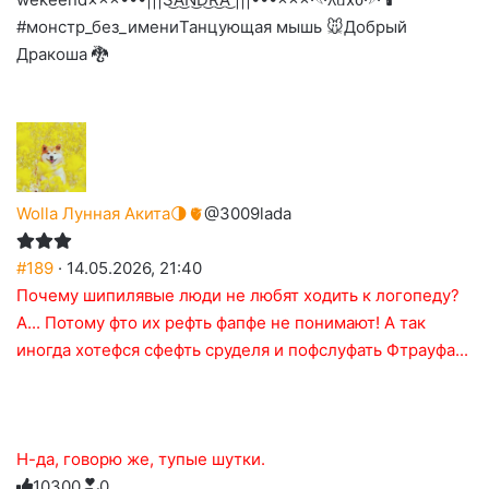
#монстр_без_имени
Танцующая мышь 🐭
Добрый
Дракоша 🐉
Wolla Лунная Акита🌗🫀
@3009lada
#189
· 14.05.2026, 21:40
Почему шипилявые люди не любят ходить к логопеду?
А... Потому фто их рефть фапфе не понимают! А так
иногда хотефся сфефть сруделя и пофслуфать Фтрауфа...
Н-да, говорю же, тупые шутки.
1
0
3
0
0
0
Голосуйте
Нажмите