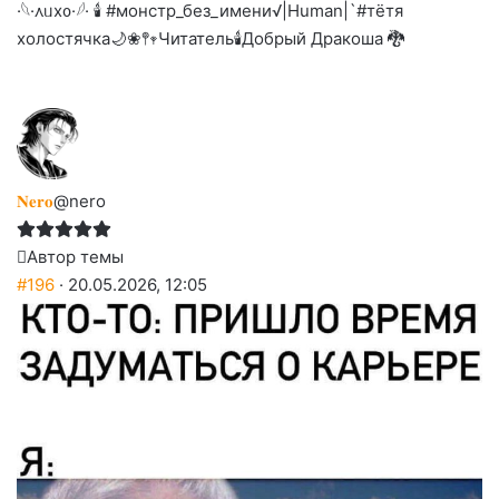
·𓆩·᧘ᥙх᧐·𓆪· 🕯 #монстр_без_имени
√|Human|`#тётя
холостячка🌙
❀𖤣𖥧Читатель🕯️
Добрый Дракоша 🐉
𝐍𝐞𝐫𝐨
@nero
Автор темы
#196
· 20.05.2026, 12:05