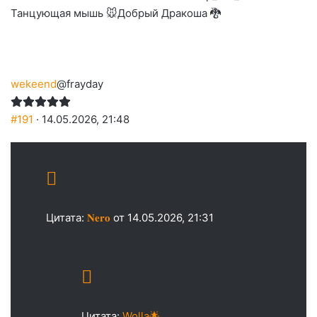
Танцующая мышь 🐭
Добрый Дракоша 🐉
wekeend
@frayday
#191
· 14.05.2026, 21:48
Цитата:
𝐍𝐞𝐫𝐨
от 14.05.2026, 21:31
Цитата:
Wolla🌟