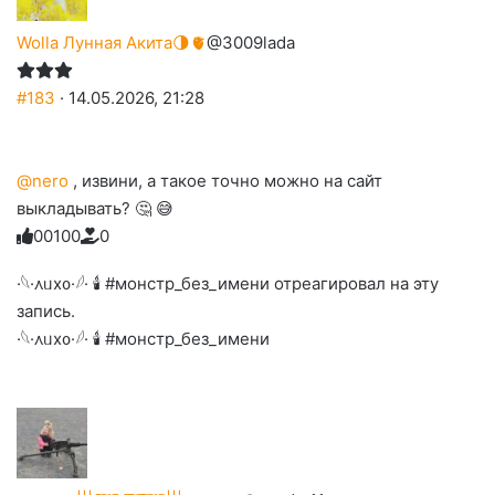
Wolla Лунная Акита🌗🫀
@3009lada
#183
· 14.05.2026, 21:28
@nero
, извини, а такое точно можно на сайт
выкладывать? 🤔 😅
0
0
1
0
0
0
Голосуйте
Нажмите
Нажмите
Нажмите
Нажмите
Нажмите
-
на
на
на
на
на
палец
реакцию:
·𓆩·᧘ᥙх᧐·𓆪· 🕯 #монстр_без_имени отреагировал на эту
реакцию:
реакцию:
реакцию:
реакцию:
вверх.
благодарю
улыбаюсь
смеюсь
печаль
плачу
запись.
до
слез
·𓆩·᧘ᥙх᧐·𓆪· 🕯 #монстр_без_имени