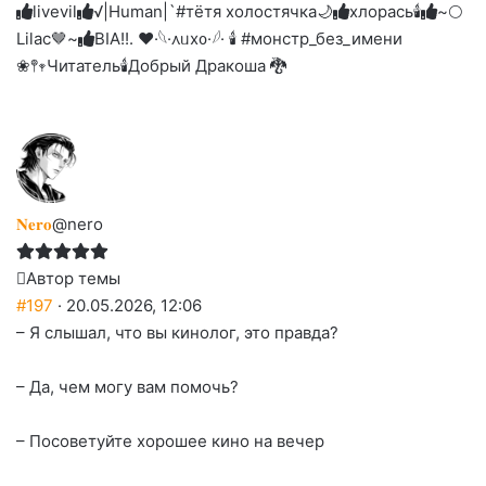
livevil
√|Human|`#тётя холостячка🌙
хлорась🕯
~🌕
Lilac🤎~
BIA!!. ❤︎
·𓆩·᧘ᥙх᧐·𓆪· 🕯 #монстр_без_имени
❀𖤣𖥧Читатель🕯️
Добрый Дракоша 🐉
𝐍𝐞𝐫𝐨
@nero
Автор темы
#197
· 20.05.2026, 12:06
– Я слышал, что вы кинолог, это правда?
– Да, чем могу вам помочь?
– Посоветуйте хорошее кино на вечер