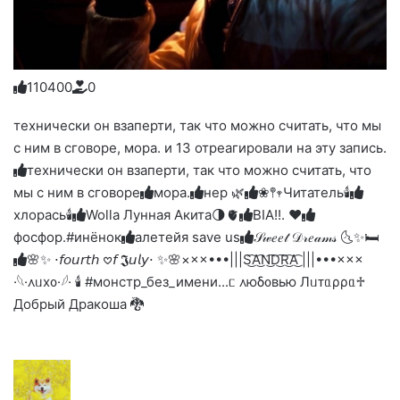
11
0
4
0
0
0
Голосуйте
Нажмите
Нажмите
Нажмите
Нажмите
Нажмите
-
на
на
на
на
на
палец
реакцию:
технически он взаперти, так что можно считать, что мы
реакцию:
реакцию:
реакцию:
реакцию:
вверх.
благодарю
улыбаюсь
смеюсь
печаль
плачу
с ним в сговоре, мора. и 13 отреагировали на эту запись.
до
слез
технически он взаперти, так что можно считать, что
мы с ним в сговоре
мора.
нер 🌿
❀𖤣𖥧Читатель🕯️
хлорась🕯
Wolla Лунная Акита🌗🫀
BIA!!. ❤︎
фосфор.#инёнок
алетейя save us
𝒮𝓌𝑒𝑒𝓉 𝒟𝓇𝑒𝒶𝓂𝓈 🌜✨🛏️
🌸✨ ⋅𝘧𝘰𝘶𝘳𝘵𝘩 𖹭𝘧 𝕵𝘶𝘭𝘺⋅ ✨🌸
×××•••|||S͜͡A͜͡N͜͡D͜͡R͜͡A͜͡ |||•••×××
·𓆩·᧘ᥙх᧐·𓆪· 🕯 #монстр_без_имени
...ᥴ ᧘юδ᧐ʙью Лᥙᴛᥲρρᥲ♱
Добрый Дракоша 🐉