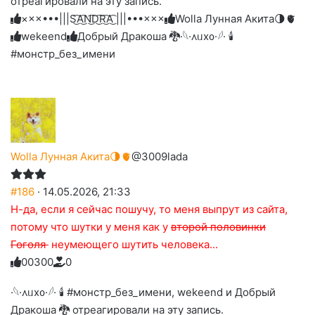
отреагировали на эту запись.
до
слез
×××•••|||S͜͡A͜͡N͜͡D͜͡R͜͡A͜͡ |||•••×××
Wolla Лунная Акита🌗🫀
wekeend
Добрый Дракоша 🐉
·𓆩·᧘ᥙх᧐·𓆪· 🕯
#монстр_без_имени
Wolla Лунная Акита🌗🫀
@3009lada
#186
· 14.05.2026, 21:33
Н-да, если я сейчас пошучу, то меня выпрут из сайта,
потому что шутки у меня как у
второй половинки
Гоголя
неумеющего шутить человека...
0
0
3
0
0
0
Голосуйте
Нажмите
Нажмите
Нажмите
Нажмите
Нажмите
-
на
на
на
на
на
палец
реакцию:
·𓆩·᧘ᥙх᧐·𓆪· 🕯 #монстр_без_имени, wekeend и Добрый
реакцию:
реакцию:
реакцию:
реакцию:
вверх.
благодарю
улыбаюсь
смеюсь
печаль
плачу
Дракоша 🐉 отреагировали на эту запись.
до