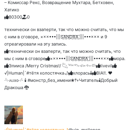
– Комиссар Рекс, Возвращение Мухтара, Бетховен,
Хатико
8
0
3
0
0
0
Голосуйте
Нажмите
Нажмите
Нажмите
Нажмите
Нажмите
-
на
на
на
на
на
палец
реакцию:
технически он взаперти, так что можно считать, что мы
реакцию:
реакцию:
реакцию:
реакцию:
вверх.
благодарю
улыбаюсь
смеюсь
печаль
плачу
с ним в сговоре, ×××•••|||S͜͡A͜͡N͜͡D͜͡R͜͡A͜͡ |||•••××× и 9
до
слез
отреагировали на эту запись.
технически он взаперти, так что можно считать, что
мы с ним в сговоре
×××•••|||S͜͡A͜͡N͜͡D͜͡R͜͡A͜͡ |||•••×××
мора.
Элииса /Merry Cristmas!/ 𓆡𓆝𓆞𓆟𓆜𓆛
livevil
√|Human|`#тётя холостячка🌙
хлорась🕯
BIA!!. ❤︎
·𓆩·᧘ᥙх᧐·𓆪· 🕯 #монстр_без_имени
❀𖤣𖥧Читатель🕯️
Добрый
Дракоша 🐉
√|Human|`#тётя холостячка🌙
@uin_mellonen