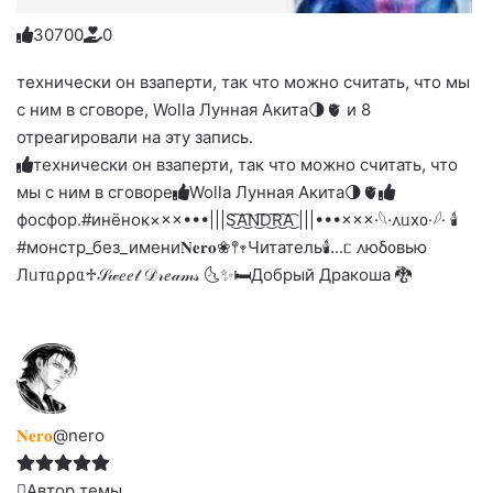
3
0
7
0
0
0
Голосуйте
Нажмите
Нажмите
Нажмите
Нажмите
Нажмите
-
на
на
на
на
на
палец
реакцию:
технически он взаперти, так что можно считать, что мы
реакцию:
реакцию:
реакцию:
реакцию:
вверх.
благодарю
улыбаюсь
смеюсь
печаль
плачу
с ним в сговоре, Wolla Лунная Акита🌗🫀 и 8
до
слез
отреагировали на эту запись.
технически он взаперти, так что можно считать, что
мы с ним в сговоре
Wolla Лунная Акита🌗🫀
фосфор.#инёнок
×××•••|||S͜͡A͜͡N͜͡D͜͡R͜͡A͜͡ |||•••×××
·𓆩·᧘ᥙх᧐·𓆪· 🕯
#монстр_без_имени
𝐍𝐞𝐫𝐨
❀𖤣𖥧Читатель🕯️
...ᥴ ᧘юδ᧐ʙью
Лᥙᴛᥲρρᥲ♱
𝒮𝓌𝑒𝑒𝓉 𝒟𝓇𝑒𝒶𝓂𝓈 🌜✨🛏️
Добрый Дракоша 🐉
𝐍𝐞𝐫𝐨
@nero
Автор темы