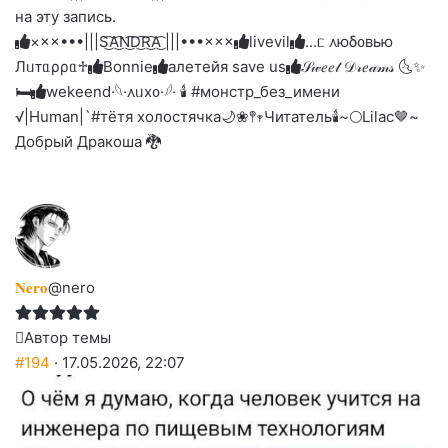
улыбаюсь
смеюсь
печаль
плачу
на эту запись.
до
слез
×××•••|||S͜͡A͜͡N͜͡D͜͡R͜͡A͜͡ |||•••×××
livevil
...ᥴ ᧘юδ᧐ʙью
Лᥙᴛᥲρρᥲ♱
Bonnie
алетейя save us
𝒮𝓌𝑒𝑒𝓉 𝒟𝓇𝑒𝒶𝓂𝓈 🌜✨
🛏️
wekeend
·𓆩·᧘ᥙх᧐·𓆪· 🕯 #монстр_без_имени
√|Human|`#тётя холостячка🌙
❀𖤣𖥧Читатель🕯️
~🌕Lilac🤎~
Добрый Дракоша 🐉
𝐍𝐞𝐫𝐨
@nero
Автор темы
#194
· 17.05.2026, 22:07