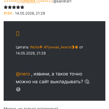
×××•••|||S͜͡A͜͡N͜͡D͜͡R͜͡A͜͡ |||•••×××
@sandra11
#184
· 14.05.2026, 21:29
Цитата:
Wolla🌟 #Лунная_Акита🌗🫀
от
14.05.2026, 21:28
@nero
, извини, а такое точно
можно на сайт выкладывать? 🤔
😅
Можно, но только осторожно)