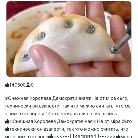
14
0
5
0
0
0
Голосуйте
Нажмите
Нажмите
Нажмите
Нажмите
Нажмите
-
на
на
на
на
на
палец
реакцию:
❄️Снежная Королева Демократичная❄️ Не от мiра сѣго,
реакцию:
реакцию:
реакцию:
реакцию:
вверх.
благодарю
улыбаюсь
смеюсь
печаль
плачу
технически он взаперти, так что можно считать, что мы
до
слез
с ним в сговоре и 17 отреагировали на эту запись.
❄️Снежная Королева Демократичная❄️ Не от мiра сѣго
технически он взаперти, так что можно считать, что
мы с ним в сговоре
×××•••|||S͜͡A͜͡N͜͡D͜͡R͜͡A͜͡ |||•••×××
мора.