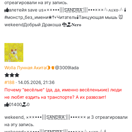
отреагировали на эту запись.
до
слез
алетейя save us
×××•••|||S͜͡A͜͡N͜͡D͜͡R͜͡A͜͡ |||•••×××
·𓆩·᧘ᥙх᧐·𓆪· 🕯
#монстр_без_имени
❀𖤣𖥧Читатель🕯️
Танцующая мышь 🐭
wekeend
Добрый Дракоша 🐉
𝐍𝐞𝐫𝐨
Wolla Лунная Акита🌗🫀
@3009lada
#188
· 14.05.2026, 21:36
Почему "весёлые" (да, да, именно весёленькие) люди
не любят ездить на транспорте? А их развозит!
0
1
4
0
0
0
Голосуйте
Нажмите
Нажмите
Нажмите
Нажмите
Нажмите
-
на
на
на
на
на
палец
реакцию:
wekeend, ×××•••|||S͜͡A͜͡N͜͡D͜͡R͜͡A͜͡ |||•••××× и 3 отреагировали
реакцию:
реакцию:
реакцию:
реакцию:
вверх.
благодарю
улыбаюсь
смеюсь
печаль
плачу
на эту запись.
до
слез
wekeend
×××•••|||S͜͡A͜͡N͜͡D͜͡R͜͡A͜͡ |||•••×××
·𓆩·᧘ᥙх᧐·𓆪· 🕯