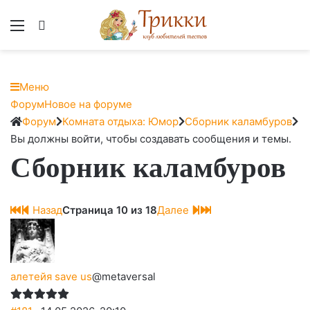
Меню
Вход
Меню
Навигация
Форум
Новое на форуме
Форума
Форум
Форум
Комната отдыха: Юмор
Сборник каламбуров
breadcrumbs
Вы должны войти, чтобы создавать сообщения и темы.
Сборник каламбуров
-
Вы
здесь:
Назад
Страница 10 из 18
Далее
алетейя save us
@metaversal