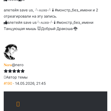
Нажмите
Нажмите
Нажмите
Нажмите
-
на
на
на
на
на
палец
реакцию:
алетейя save us, ·𓆩·᧘ᥙх᧐·𓆪· 🕯 #монстр_без_имени и 2
реакцию:
реакцию:
реакцию:
реакцию:
вверх.
благодарю
улыбаюсь
смеюсь
печаль
плачу
отреагировали на эту запись.
до
слез
алетейя save us
·𓆩·᧘ᥙх᧐·𓆪· 🕯 #монстр_без_имени
Танцующая мышь 🐭
Добрый Дракоша 🐉
𝐍𝐞𝐫𝐨
@nero
Автор темы
#190
· 14.05.2026, 21:45