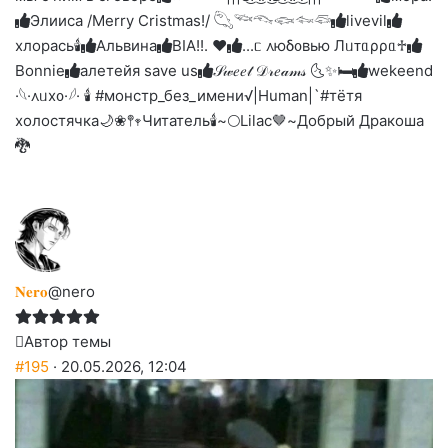
Элииса /Merry Cristmas!/ 𓆡𓆝𓆞𓆟𓆜𓆛
livevil
хлорась🕯
Альвина
BIA!!. ❤︎
...ᥴ ᧘юδ᧐ʙью Лᥙᴛᥲρρᥲ♱
Bonnie
алетейя save us
𝒮𝓌𝑒𝑒𝓉 𝒟𝓇𝑒𝒶𝓂𝓈 🌜✨🛏️
wekeend
·𓆩·᧘ᥙх᧐·𓆪· 🕯 #монстр_без_имени
√|Human|`#тётя
холостячка🌙
❀𖤣𖥧Читатель🕯️
~🌕Lilac🤎~
Добрый Дракоша
🐉
𝐍𝐞𝐫𝐨
@nero
Автор темы
#195
· 20.05.2026, 12:04