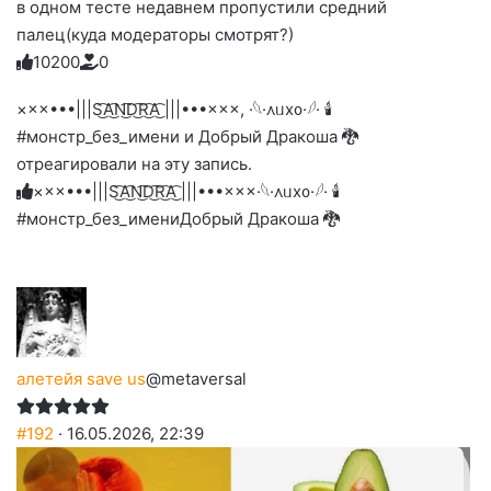
в одном тесте недавнем пропустили средний
палец(куда модераторы смотрят?)
1
0
2
0
0
0
Голосуйте
Нажмите
Нажмите
Нажмите
Нажмите
Нажмите
-
на
на
на
на
на
палец
реакцию:
×××•••|||S͜͡A͜͡N͜͡D͜͡R͜͡A͜͡ |||•••×××, ·𓆩·᧘ᥙх᧐·𓆪· 🕯
реакцию:
реакцию:
реакцию:
реакцию:
вверх.
благодарю
улыбаюсь
смеюсь
печаль
плачу
#монстр_без_имени и Добрый Дракоша 🐉
до
слез
отреагировали на эту запись.
×××•••|||S͜͡A͜͡N͜͡D͜͡R͜͡A͜͡ |||•••×××
·𓆩·᧘ᥙх᧐·𓆪· 🕯
#монстр_без_имени
Добрый Дракоша 🐉
алетейя save us
@metaversal
#192
· 16.05.2026, 22:39