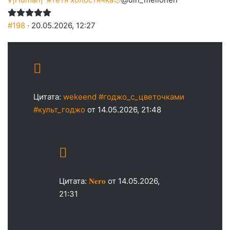
#198
· 20.05.2026, 12:27
Цитата:
wekeend #годжо_с_цветочками
#культ_годжо
от 14.05.2026, 21:48
Цитата:
𝐍𝐞𝐫𝐨
от 14.05.2026,
21:31