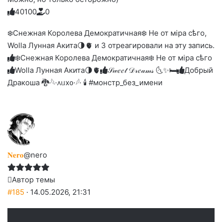
4
0
1
0
0
0
Голосуйте
Нажмите
Нажмите
Нажмите
Нажмите
Нажмите
-
на
на
на
на
на
палец
реакцию:
❄️Снежная Королева Демократичная❄️ Не от мiра сѣго,
реакцию:
реакцию:
реакцию:
реакцию:
вверх.
благодарю
улыбаюсь
смеюсь
печаль
плачу
Wolla Лунная Акита🌗🫀 и 3 отреагировали на эту запись.
до
слез
❄️Снежная Королева Демократичная❄️ Не от мiра сѣго
Wolla Лунная Акита🌗🫀
𝒮𝓌𝑒𝑒𝓉 𝒟𝓇𝑒𝒶𝓂𝓈 🌜✨🛏️
Добрый
Дракоша 🐉
·𓆩·᧘ᥙх᧐·𓆪· 🕯 #монстр_без_имени
𝐍𝐞𝐫𝐨
@nero
Автор темы
#185
· 14.05.2026, 21:31