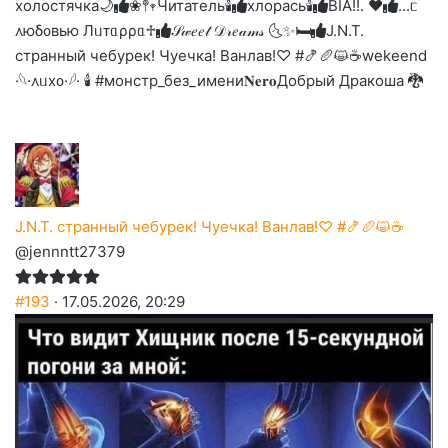
холостячка🌙
❀𖤣𖥧Читатель🕯️
хлорась🕯
BIA!!. ❤︎
...ᥴ
᧘юδ᧐ʙью Лᥙᴛᥲρρᥲ♱
𝒮𝓌𝑒𝑒𝓉 𝒟𝓇𝑒𝒶𝓂𝓈 🌜✨🛏️
J.N.T.
странный чебурек! Чуечка! Ванлав!♡ #🍤🥖😺☕
wekeend
·𓆩·᧘ᥙх᧐·𓆪· 🕯 #монстр_без_имени
𝐍𝐞𝐫𝐨
Добрый Дракоша 🐉
J.N.T. странный чебурек! Чуечка! Ванлав!♡ #🍤🥖😺☕
@jennntt27379
#193
· 17.05.2026, 20:29