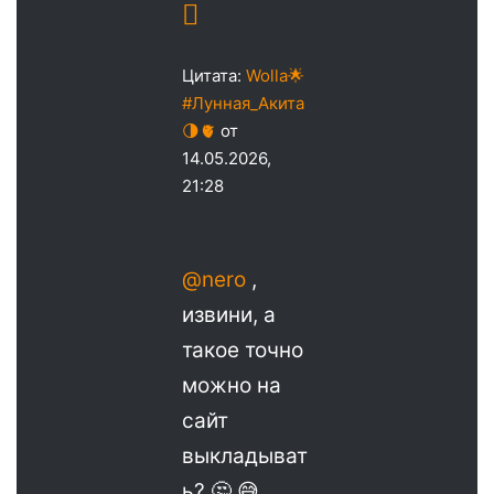
Цитата:
Wolla🌟
#Лунная_Акита
🌗🫀
от
14.05.2026,
21:28
@nero
,
извини, а
такое точно
можно на
сайт
выкладыват
ь? 🤔 😅