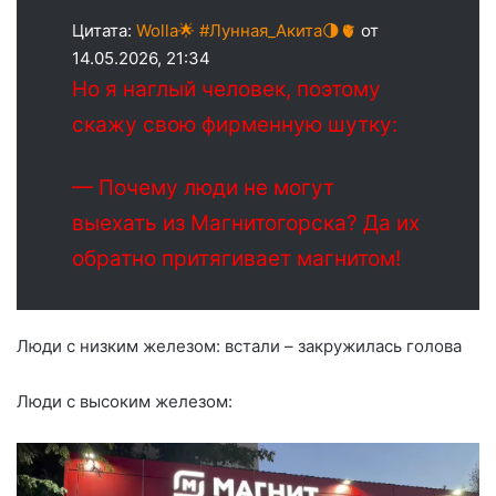
Цитата:
Wolla🌟 #Лунная_Акита🌗🫀
от
14.05.2026, 21:34
Но я наглый человек, поэтому
скажу свою фирменную шутку:
— Почему люди не могут
выехать из Магнитогорска? Да их
обратно притягивает магнитом!
Люди с низким железом: встали – закружилась голова
Люди с высоким железом: