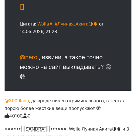
Цитата:
Wolla🌟 #Лунная_Акита🌗🫀
от
14.05.2026, 21:28
@nero
, извини, а такое точно
можно на сайт выкладывать? 🤔
😅
@3009lada
, да вроде ничего криминального, в тестах
порою более жесткие вещи пропускают 🫣
4
0
1
0
0
0
Голосуйте
Нажмите
Нажмите
Нажмите
Нажмите
Нажмите
-
на
на
на
на
на
палец
реакцию:
×××•••|||S͜͡A͜͡N͜͡D͜͡R͜͡A͜͡ |||•••×××, Wolla Лунная Акита🌗🫀 и 3
реакцию:
реакцию:
реакцию:
реакцию:
вверх.
благодарю
улыбаюсь
смеюсь
печаль
плачу