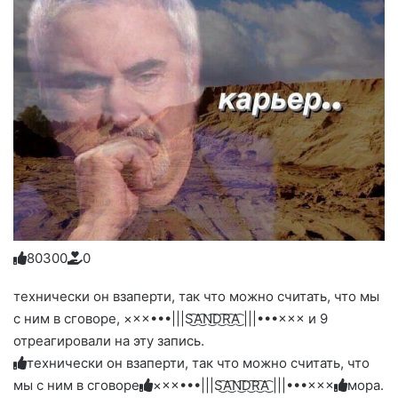
8
0
3
0
0
0
Голосуйте
Нажмите
Нажмите
Нажмите
Нажмите
Нажмите
-
на
на
на
на
на
палец
реакцию:
технически он взаперти, так что можно считать, что мы
реакцию:
реакцию:
реакцию:
реакцию:
вверх.
благодарю
улыбаюсь
смеюсь
печаль
плачу
с ним в сговоре, ×××•••|||S͜͡A͜͡N͜͡D͜͡R͜͡A͜͡ |||•••××× и 9
до
слез
отреагировали на эту запись.
технически он взаперти, так что можно считать, что
мы с ним в сговоре
×××•••|||S͜͡A͜͡N͜͡D͜͡R͜͡A͜͡ |||•••×××
мора.