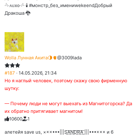
слез
·𓆩·᧘ᥙх᧐·𓆪· 🕯 #монстр_без_имени
wekeend
Добрый
Дракоша 🐉
Wolla Лунная Акита🌗🫀
@3009lada
#187
· 14.05.2026, 21:34
Но я наглый человек, поэтому скажу свою фирменную
шутку:
— Почему люди не могут выехать из Магнитогорска? Да
их обратно притягивает магнитом!
1
0
6
0
0
1
Голосуйте
Нажмите
Нажмите
Нажмите
Нажмите
Нажмите
-
на
на
на
на
на
палец
реакцию:
алетейя save us, ×××•••|||S͜͡A͜͡N͜͡D͜͡R͜͡A͜͡ |||•••××× и 6
реакцию:
реакцию:
реакцию:
реакцию:
вверх.
благодарю
улыбаюсь
смеюсь
печаль
плачу