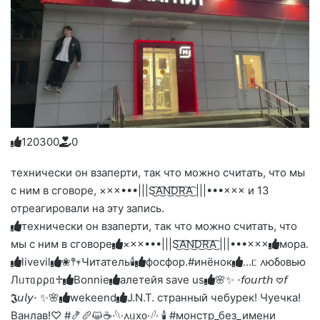
12
0
3
0
0
0
Голосуйте
Нажмите
Нажмите
Нажмите
Нажмите
Нажмите
-
на
на
на
на
на
палец
реакцию:
технически он взаперти, так что можно считать, что мы
реакцию:
реакцию:
реакцию:
реакцию:
вверх.
благодарю
улыбаюсь
смеюсь
печаль
плачу
с ним в сговоре, ×××•••|||S͜͡A͜͡N͜͡D͜͡R͜͡A͜͡ |||•••××× и 13
до
слез
отреагировали на эту запись.
технически он взаперти, так что можно считать, что
мы с ним в сговоре
×××•••|||S͜͡A͜͡N͜͡D͜͡R͜͡A͜͡ |||•••×××
мора.
livevil
❀𖤣𖥧Читатель🕯️
фосфор.#инёнок
...ᥴ ᧘юδ᧐ʙью
Лᥙᴛᥲρρᥲ♱
Bonnie
алетейя save us
🌸✨ ⋅𝘧𝘰𝘶𝘳𝘵𝘩 𖹭𝘧
𝕵𝘶𝘭𝘺⋅ ✨🌸
wekeend
J.N.T. странный чебурек! Чуечка!
Ванлав!♡ #🍤🥖😺☕
·𓆩·᧘ᥙх᧐·𓆪· 🕯 #монстр_без_имени