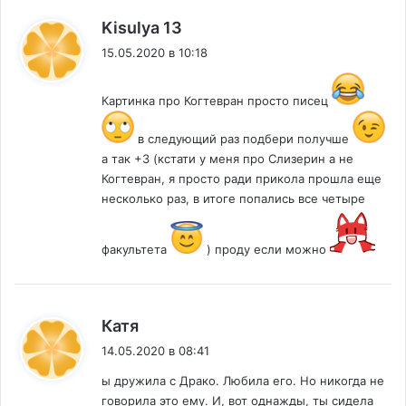
:
Kisulya 13
15.05.2020 в 10:18
Картинка про Когтевран просто писец
в следующий раз подбери получше
а так +3 (кстати у меня про Слизерин а не
Когтевран, я просто ради прикола прошла еще
несколько раз, в итоге попались все четыре
факультета
) проду если можно
:
Катя
14.05.2020 в 08:41
ы дружила с Драко. Любила его. Но никогда не
говорила это ему. И, вот однажды, ты сидела