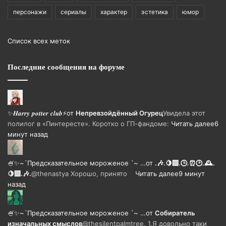
персонажи
сериалы
характер
эстетика
юмор
Список всех меток
Последние сообщения на форуме
✨𝑯𝒂𝒓𝒓𝒚 𝒑𝒐𝒕𝒕𝒆𝒓 𝒄𝒍𝒖𝒃⚡
от
Непревзойдëнный Огурец
Увидела этот
полилог в «Пинтересте». Коротко о ГП-фандоме:
Читать далее
6
минут назад
🍧✨~`Предсказательное мороженое `~ …
от
.🎶.🍋‍🟩.🕒.⏰🕑.🕰️.
🍋‍🟩.🎶.
@thenastya Хорошо, принято
Читать далее
9 минут
назад
🍧✨~`Предсказательное мороженое `~ …
от
Собиратель
изначальных смыслов
@thesilentpalmtree, 1.Я довольно таки