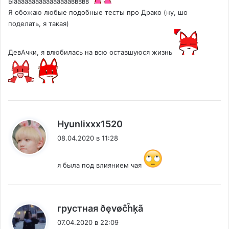
Ыааааааааааааааааввввв
Я обожаю любые подобные тесты про Драко (ну, шо
поделать, я такая)
ДевАчки, я влюбилась на всю оставшуюся жизнь
:
Hyunlixxx1520
08.04.2020 в 11:28
я была под влиянием чая
:
грустная ðęvøĉĥķã
07.04.2020 в 22:09