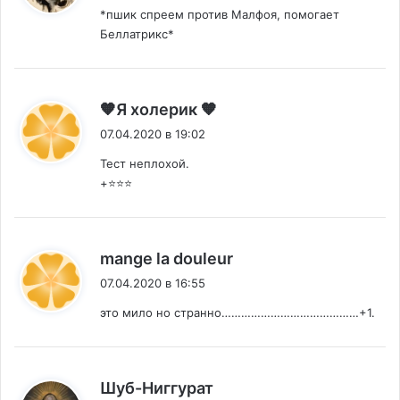
*пшик спреем против Малфоя, помогает
Беллатрикс*
:
🧡Я холерик 🧡
07.04.2020 в 19:02
Тест неплохой.
+⭐️⭐️⭐️
:
mange la douleur
07.04.2020 в 16:55
это мило но странно……………………………………+1.
:
Шуб-Ниггурат