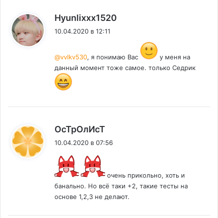
:
Hyunlixxx1520
10.04.2020 в 12:11
@vvlkv530
, я понимаю Вас
у меня на
данный момент тоже самое. только Седрик
:
ОсТрОлИсТ
10.04.2020 в 07:56
очень прикольно, хоть и
банально. Но всё таки +2, такие тесты на
основе 1,2,3 не делают.