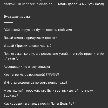
спокойный человек, люблю вс …
Читать далее
24 минуты назад
Будущие посты
[𓊝] какой парусник будет носить твоë имя~
Давай вместе придумаем песню?
Угадай «Трикки-слова» часть 2
Приготовься ко сну, а в результате узнай, что тебе приснится𝜗𝜚
‧₊˚ ⊹☕️🧁 ࣪𖤐
Ассоциации по знаку зодиака
Кто ты из Котов воителей???🐱🐱🐱
🍇Что за видеоигра по фото персонажа?
Мультяшный гороскоп: кто Вы из вечных детей по знаку
Зодиака?
Как хорошо ты знаешь песни Ланы Дель Рей