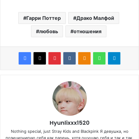
Гарри Поттер
Драко Малфой
любовь
отношения
Facebook
X
Pinterest
VKontakte
Odnoklassniki
WhatsApp
Telegram
Hyunlixxx1520
Nothing special, just Stray Kids and Blackpink Я девушка, но
позиционирую себя как парень, хотя ощущаю себя и так и так.