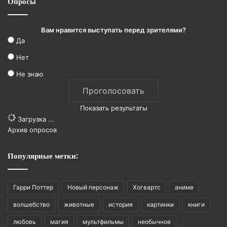
Опросы
Вам нравится выступать перед зрителями?
Да
Нет
Не знаю
Показать результаты
Загрузка ...
Архив опросов
Популярные метки:
Гарри Поттер
Новый персонаж
Хогвартс
аниме
волшебство
животные
история
картинки
книги
любовь
магия
мультфильмы
необычное