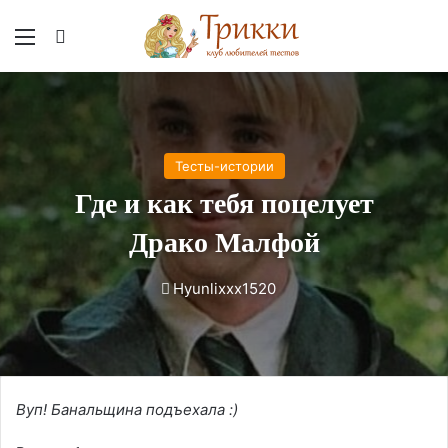
Меню
Вход
Тесты-истории
Где и как тебя поцелует
Драко Малфой
Hyunlixxx1520
Вуп! Банальщина подъехала :)