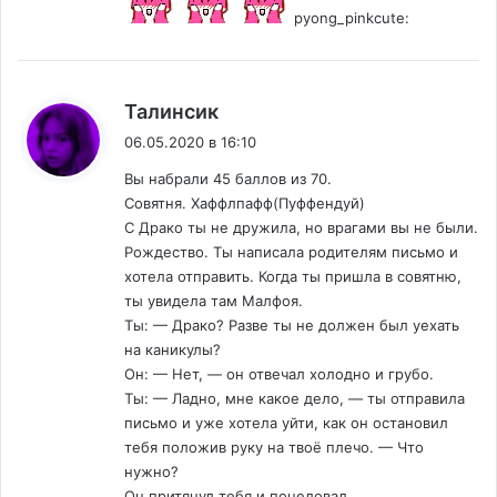
pyong_pinkcute:
:
Талинсик
06.05.2020 в 16:10
Вы набрали 45 баллов из 70.
Совятня. Хаффлпафф(Пуффендуй)
С Драко ты не дружила, но врагами вы не были.
Рождество. Ты написала родителям письмо и
хотела отправить. Когда ты пришла в совятню,
ты увидела там Малфоя.
Ты: — Драко? Разве ты не должен был уехать
на каникулы?
Он: — Нет, — он отвечал холодно и грубо.
Ты: — Ладно, мне какое дело, — ты отправила
письмо и уже хотела уйти, как он остановил
тебя положив руку на твоё плечо. — Что
нужно?
Он притянул тебя и поцеловал.