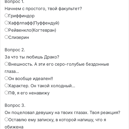
Вопрос 1.
Начнем с простого, твой факультет?
Гриффиндор
Хаффлпафф(Пуффендуй)
Рейвенкло(Когтевран)
Слизерин
Вопрос 2.
За что ты любишь Драко?
Внешность. А эти его серо-голубые бездонные
глаза...
Он вообще идеален!!
Характер. Он такой холодный...
ПФ, я его ненавижу
Вопрос 3.
Он поцеловал девушку на твоих глазах. Твоя реакция?
Оставлю ему записку, в которой напишу, что я
обижена