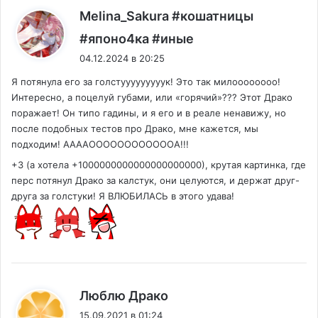
Melina_Sakura #кошатницы
:
#японо4ка #иные
04.12.2024 в 20:25
Я потянула его за голстууууууууук! Это так милоооооооо!
Интересно, а поцелуй губами, или «горячий»??? Этот Драко
поражает! Он типо гадины, и я его и в реале ненавижу, но
после подобных тестов про Драко, мне кажется, мы
подходим! ААААООООООООООООА!!!
+3 (а хотела +1000000000000000000000), крутая картинка, где
перс потянул Драко за калстук, они целуются, и держат друг-
друга за голстуки! Я ВЛЮБИЛАСЬ в этого удава!
:
Люблю Драко
15.09.2021 в 01:24