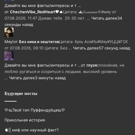
Давайте вы мне факты/интересы и т …
от
ChechenVibe_RedHeart💖🔥
Цитата: 🌊𝓢𝓾𝓶𝓶𝓮𝓻🌞#мяу от
07.08.2026, 11:47 Думаю тебе 25-30 лет …
Читать далее
34
секунды назад
Мяу!
от
Без ника и хештегов
Цитата: Куль Ася#Ъ#Мяу#УЦЦ#ГСК
от 07.08.2026, 09:10 Цитата: Без …
Читать далее
57 секунд назад
Давайте вы мне факты/интересы и т …
от
глузя
спокойная, не
люблю ругаться и ссориться с людьми. высокий уровень
…
Читать далее
3 минуты назад
Будущие посты
💛🦡Твой тип Пуффендуйца🦡💛
Прикольная история
🧠|| миф или научный факт?