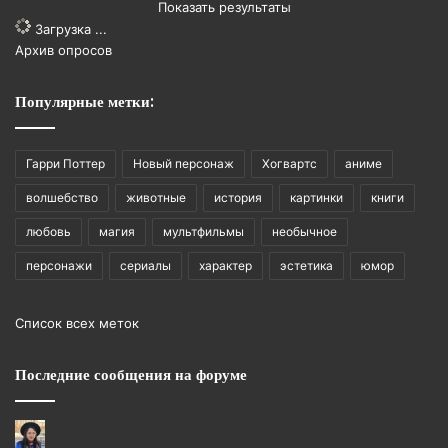
Показать результаты
Загрузка ...
Архив опросов
Популярные метки:
Гарри Поттер
Новый персонаж
Хогвартс
аниме
волшебство
животные
история
картинки
книги
любовь
магия
мультфильмы
необычное
персонажи
сериалы
характер
эстетика
юмор
Список всех меток
Последние сообщения на форуме