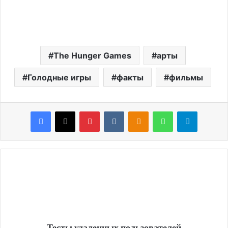
The Hunger Games
арты
Голодные игры
факты
фильмы
Facebook
X
Pinterest
VKontakte
Odnoklassniki
WhatsApp
Telegram
Тесты удаленных пользователей