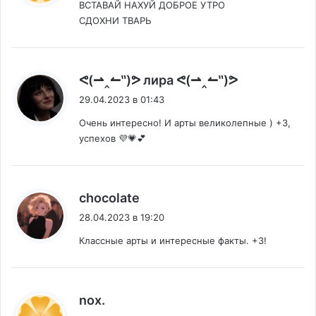
ВСТАВАЙ НАXУЙ ДОБРОЕ УТРО
СДОХНИ ТВАРЬ
:
ᕙ(⇀‸↼‶)ᕗ лира ᕙ(⇀‸↼‶)ᕗ
29.04.2023 в 01:43
Очень интересно! И арты великолепные ) +3,
успехов 💜💗💕
:
chocolate
28.04.2023 в 19:20
Классные арты и интересные факты. +3!
:
nox.