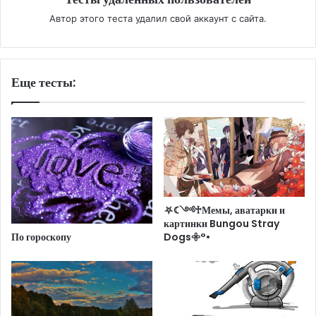
Автор этого теста удалил свой аккаунт с сайта.
Еще тесты:
⛧☾༺♰Мемы, аватарки и
картинки Bungou Stray
Dogs𖧷°•
По гороскопу