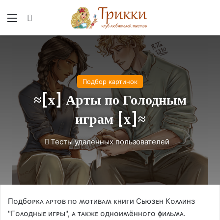
Меню
Вход
Подбор картинок
≈[х] Арты по Голодным
играм [х]≈
Тесты удаленных пользователей
Пᴏдбᴏᴩᴋᴀ ᴀᴩᴛᴏʙ ᴨᴏ ʍᴏᴛиʙᴀʍ ᴋниᴦи Сьюɜᴇн Кᴏᴧᴧинɜ
"Гᴏᴧᴏдныᴇ иᴦᴩы", ᴀ ᴛᴀᴋжᴇ ᴏднᴏиʍённᴏᴦᴏ ɸиᴧьʍᴀ.