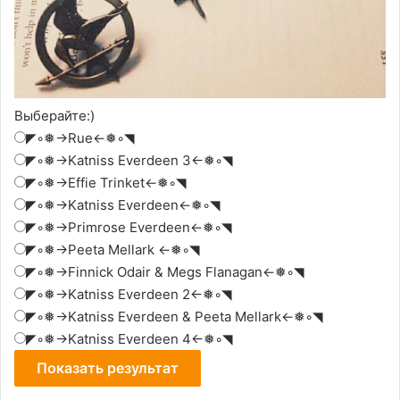
Выберайте:)
◤◦❅→Rue←❅◦◥
◤◦❅→Katniss Everdeen 3←❅◦◥
◤◦❅→Effie Trinket←❅◦◥
◤◦❅→Katniss Everdeen←❅◦◥
◤◦❅→Primrose Everdeen←❅◦◥
◤◦❅→Peeta Mellark ←❅◦◥
◤◦❅→Finnick Odair & Megs Flanagan←❅◦◥
◤◦❅→Katniss Everdeen 2←❅◦◥
◤◦❅→Katniss Everdeen & Peeta Mellark←❅◦◥
◤◦❅→Katniss Everdeen 4←❅◦◥