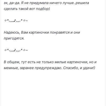
эх, да-да. Я не придумала ничего лучше..решила
сделать такой вот подбор)
✧*˖灬♪灬˖*✧~
Надеюсь, Вам картиночки понравятся и они
пригодятся.
✧*˖灬♪灬˖*✧~
В общем, тут есть не только милые картиночки, но и
мемные, заранее предупреждаю. Спасибо, и удачи!)