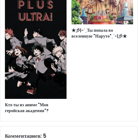
★彡|-ˋˏТы попала во
вселенную "Наруто"ˎˊ-|彡★
Кто ты из аниме "Моя
геройская академия"?
Комментариев: 5