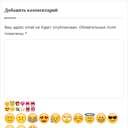
Добавить комментарий
Ваш адрес email не будет опубликован.
Обязательные поля
помечены
*
К
о
м
м
е
н
т
а
р
и