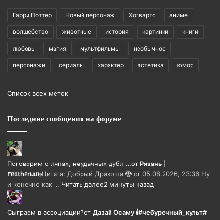
Гарри Поттер
Новый персонаж
Хогвартс
аниме
волшебство
животные
история
картинки
книги
любовь
магия
мультфильмы
необычное
персонажи
сериалы
характер
эстетика
юмор
Список всех меток
Последние сообщения на форуме
Поговорим о ляпах, неудачных дубл …
от
Рязань |
𐔥ᥱᥲthᥱrᥕιᥒⳋ
Цитата: Добрый Дракоша 🐉 от 05.08.2026, 23:36 Ну
и конечно как …
Читать далее
2 минуты назад
Сыграем в ассоциации?
от
Дазай Осаму 🕯#чебуречный_культ#