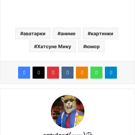
аватарки
аниме
картинки
Хатсуне Мику
юмор
Facebook
X
Pinterest
VKontakte
Odnoklassniki
WhatsApp
Telegram