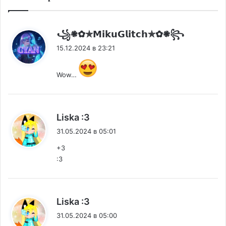
:
꧁𖠇✿✯𝗠𝗶𝗸𝘂𝗚𝗹𝗶𝘁𝗰𝗵✯✿𖠇꧂
15.12.2024 в 23:21
Wow…
:
Liska :3
31.05.2024 в 05:01
+3
:3
:
Liska :3
31.05.2024 в 05:00