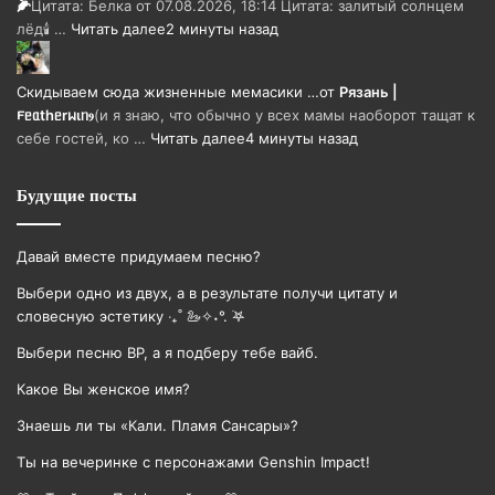
🌽
Цитата: Белка от 07.08.2026, 18:14 Цитата: залитый солнцем
лёд🕯 …
Читать далее
2 минуты назад
Скидываем сюда жизненные мемасики …
от
Рязань |
𐔥ᥱᥲthᥱrᥕιᥒⳋ
(и я знаю, что обычно у всех мамы наоборот тащат к
себе гостей, ко …
Читать далее
4 минуты назад
Будущие посты
Давай вместе придумаем песню?
Выбери одно из двух, а в результате получи цитату и
словесную эстетику ‧₊˚ 🦢✧˖°. ࣪𖤐
Выбери песню BP, а я подберу тебе вайб.
Какое Вы женское имя?
Знаешь ли ты «Кали. Пламя Сансары»?
Ты на вечеринке с персонажами Genshin Impact!