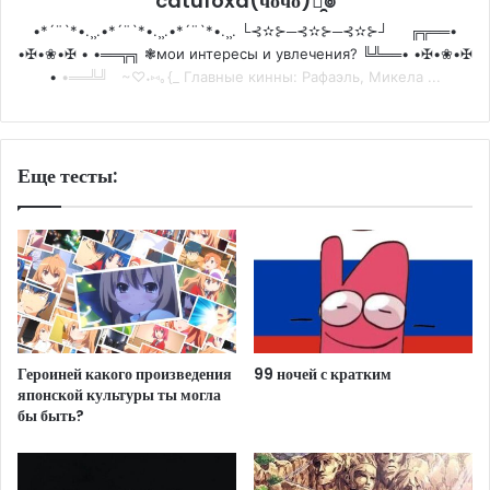
catufoxd(чочо)๏̯͡๏
•*´¨`*•.¸¸.•*´¨`*•.¸¸.•*´¨`*•.¸¸. └⊰✫⊱─⊰✫⊱─⊰✫⊱┘ ╔╦══•
•✠•❀•✠ • •══╦╗ ❃мои интересы и увлечения? ╚╩══• •✠•❀•✠
•
•══╩╝ ~♡˖⑅｡{_ Главные кинны: Рафаэль, Микела ...
Еще тесты:
Героиней какого произведения
99 ночей с кратким
японской культуры ты могла
бы быть?