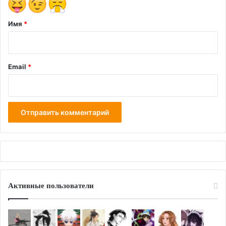
й
*
Имя
*
Email
*
Активные пользователи