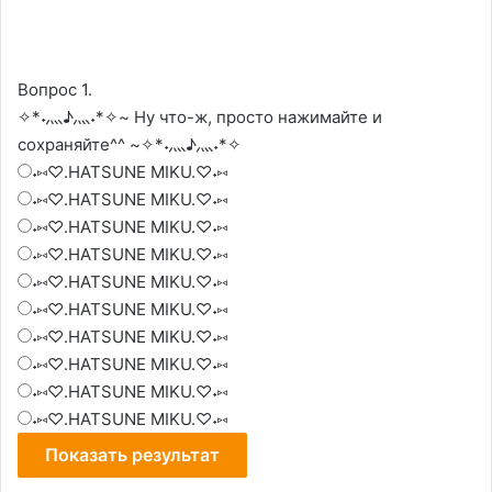
Вопрос 1.
✧*˖灬♪灬˖*✧~ Ну что-ж, просто нажимайте и
сохраняйте^^ ~✧*˖灬♪灬˖*✧
˖⑅♡.HATSUNE MIKU.♡˖⑅
˖⑅♡.HATSUNE MIKU.♡˖⑅
˖⑅♡.HATSUNE MIKU.♡˖⑅
˖⑅♡.HATSUNE MIKU.♡˖⑅
˖⑅♡.HATSUNE MIKU.♡˖⑅
˖⑅♡.HATSUNE MIKU.♡˖⑅
˖⑅♡.HATSUNE MIKU.♡˖⑅
˖⑅♡.HATSUNE MIKU.♡˖⑅
˖⑅♡.HATSUNE MIKU.♡˖⑅
˖⑅♡.HATSUNE MIKU.♡˖⑅