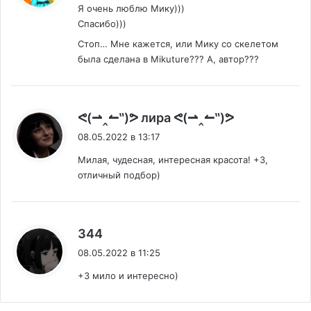
Я очень люблю Мику)))
Спасибо)))
Стоп… Мне кажется, или Мику со скелетом
была сделана в Mikuture??? А, автор???
:
ᕙ(⇀‸↼‶)ᕗ лира ᕙ(⇀‸↼‶)ᕗ
08.05.2022 в 13:17
Милая, чудесная, интересная красота! +3,
отличный подбор)
:
344
08.05.2022 в 11:25
+3 мило и интересно)