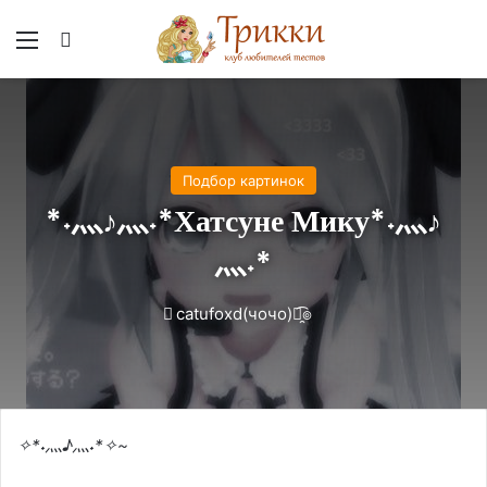
Меню
Вход
Подбор картинок
*˖灬♪灬˖*Хатсуне Мику*˖灬♪
灬˖*
catufoxd(чочо)๏̯͡๏
✧*˖灬♪灬˖*✧~