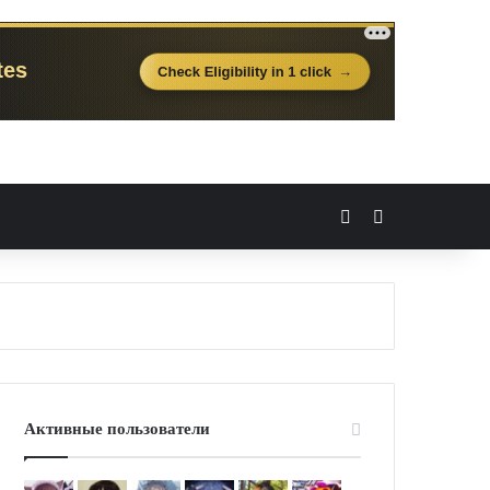
Вход
Случайная 
Активные пользователи