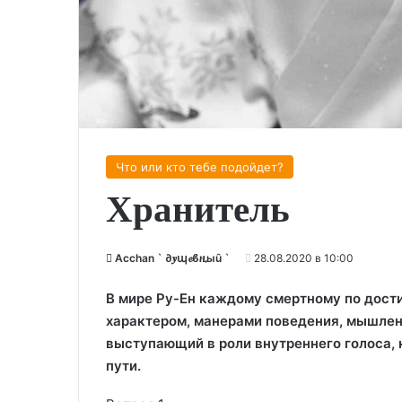
Что или кто тебе подойдет?
Хранитель
Acchan ` ∂𝒚պ𝓮ϐዚыȗ `
28.08.2020 в 10:00
В мире Ру-Ен каждому смертному по дости
характером, манерами поведения, мышлени
выступающий в роли внутреннего голоса, 
пути.