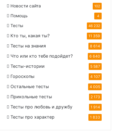
Новости сайта
102
Помощь
4
Тесты
46 232
Кто ты, какая ты?
11 359
Тесты на знания
8 614
Что или кто тебе подойдет?
6 640
Тесты-истории
5 587
Гороскопы
4 107
Остальные тесты
4 005
Прикольные тесты
2 173
Тесты про любовь и дружбу
1 914
Тесты про характер
1 833