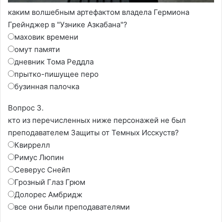
каким волшебным артефактом владела Гермиона
Грейнджер в "Узнике Азкабана"?
маховик времени
омут памяти
дневник Тома Реддла
прытко-пишущее перо
бузинная палочка
Вопрос 3.
кто из перечисленных ниже персонажей не был
преподавателем Защиты от Темных Исскуств?
Квиррелл
Римус Люпин
Северус Снейп
Грозный Глаз Грюм
Долорес Амбридж
все они были преподавателями