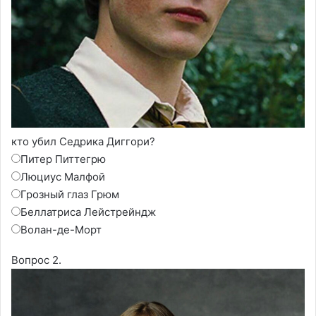
кто убил Седрика Диггори?
Питер Питтегрю
Люциус Малфой
Грозный глаз Грюм
Беллатриса Лейстрейндж
Волан-де-Морт
Вопрос 2.