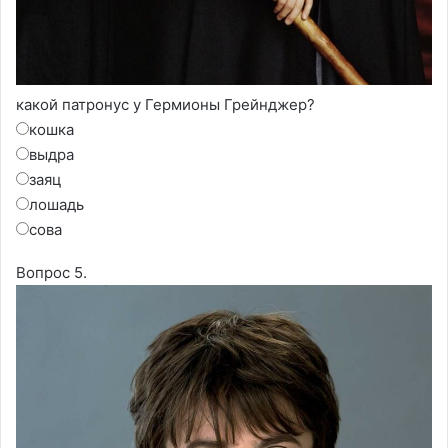
какой патронус у Гермионы Грейнджер?
кошка
выдра
заяц
лошадь
сова
Вопрос 5.