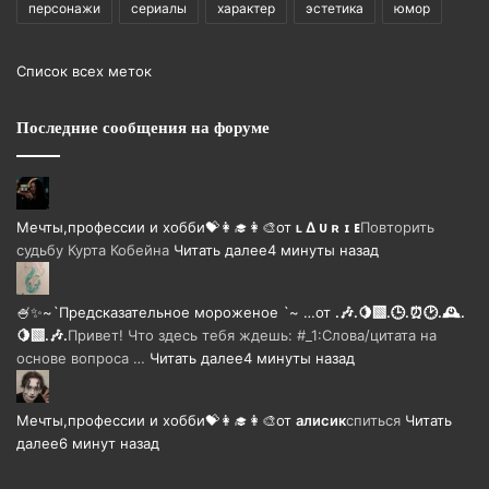
персонажи
сериалы
характер
эстетика
юмор
Список всех меток
Последние сообщения на форуме
Мечты,профессии и хобби💝👩‍🎓👩‍🎨
от
ʟ ∆ ᴜ ʀ ɪ ᴇ
Повторить
судьбу Курта Кобейна
Читать далее
4 минуты назад
🍧✨~`Предсказательное мороженое `~ …
от
.🎶.🍋‍🟩.🕒.⏰🕑.🕰️.
🍋‍🟩.🎶.
Привет! Что здесь тебя ждешь: #_1:Слова/цитата на
основе вопроса …
Читать далее
4 минуты назад
Мечты,профессии и хобби💝👩‍🎓👩‍🎨
от
алисик
спиться
Читать
далее
6 минут назад