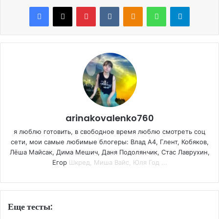
Facebook
X
Pinterest
VKontakte
Odnoklassniki
WhatsApp
Telegram
arinakovalenko760
я люблю готовить, в свободное время люблю смотреть соц
сети, мои самые любимые блогеры: Влад А4, Глент, Кобяков,
Лёша Майсак, Дима Мешич, Даня Подолянчик, Стас Лаврухин,
Егор
Шкред, Миша Вайс, Юля Год ...
Еще тесты: