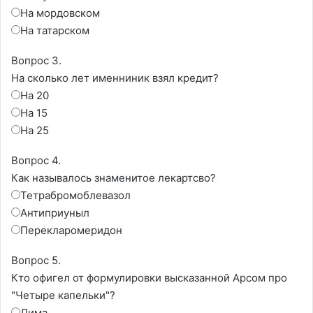
На мордовском
На татарском
Вопрос 3.
На сколько лет именниник взял кредит?
На 20
На 15
На 25
Вопрос 4.
Как называлось знаменитое лекартсво?
Тетрабромоблевазол
Антиприуныл
Перекларомеридон
Вопрос 5.
Кто офигел от формулировки высказанной Арсом про
"Четыре капельки"?
Дима