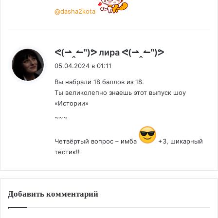
@dasha2kota
:
ᕙ(⇀‸↼‶)ᕗ лира ᕙ(⇀‸↼‶)ᕗ
05.04.2024 в 01:11
Вы набрали 18 баллов из 18.
Ты великолепно знаешь этот выпуск шоу
«Истории»
~~~
Четвёртый вопрос – имба
+3, шикарный
тестик!!
Добавить комментарий