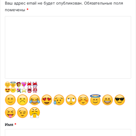
Ваш адрес email не будет опубликован.
Обязательные поля
помечены
*
К
о
м
м
е
н
т
а
р
и
й
*
Имя
*