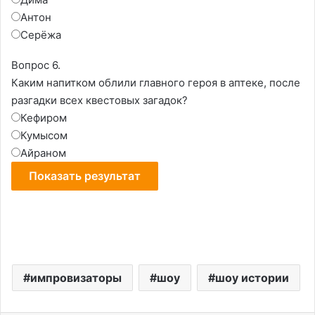
Антон
Серёжа
Вопрос 6.
Каким напитком облили главного героя в аптеке, после
разгадки всех квестовых загадок?
Кефиром
Кумысом
Айраном
импровизаторы
шоу
шоу истории