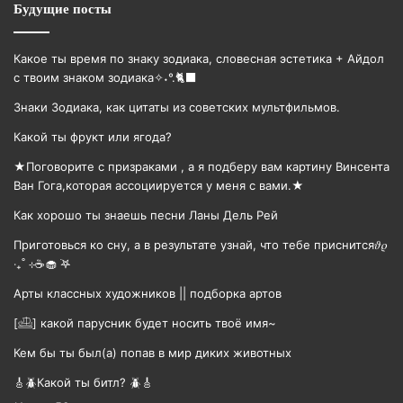
Будущие посты
Какое ты время по знаку зодиака, словесная эстетика + Айдол
с твоим знаком зодиака✧˖°.🐈‍⬛
Знаки Зодиака, как цитаты из советских мультфильмов.
Какой ты фрукт или ягода?
★Поговорите с призраками , а я подберу вам картину Винсента
Ван Гога,которая ассоциируется у меня с вами.★
Как хорошо ты знаешь песни Ланы Дель Рей
Приготовься ко сну, а в результате узнай, что тебе приснится𝜗𝜚
‧₊˚ ⊹☕️🧁 ࣪𖤐
Арты классных художников || подборка артов
[𓊝] какой парусник будет носить твоë имя~
Кем бы ты был(а) попав в мир диких животных
🎸🪲Какой ты битл? 🪲🎸