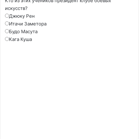
Кто из этих учеников президент клубе боевых
искусств?
Джюку Рен
Итачи Заметора
Будо Масута
Кага Куша