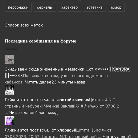
персонажи
сериалы
характер
эстетика
юмор
Список всех меток
Последние сообщения на форуме
Скидываем сюда жизненные мемасики …
от
×××•••|||S͜͡A͜͡N͜͡D͜͡R͜͡A͜͡
|||•••×××
Посвящается тем, у кого в огороде много
кабачков.
Читать далее
23 минуты назад
Лᴀйᴋни ϶ᴛᴏᴛ ᴨᴏᴄᴛ ᴇᴄᴧи...
от
алетейя save us
Цитата: J.N.T.
странный чебурек! Чуечка! Ванлав!♡ #🍤🥖😺☕ от 07.08.2
…
Читать далее
1 час назад
Лᴀйᴋни ϶ᴛᴏᴛ ᴨᴏᴄᴛ ᴇᴄᴧи...
от
хлорась🕯
Цитата: ʝυɳσ 👟 от
07.08.2026, 20:57 Цитата: J.N.T. странный чеб …
Читать далее
1