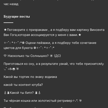
час назад
Будущие посты
★Поговорите с призраками , а я подберу вам картину Винсента
Ван Гога,которая ассоциируется у меня с вами.★
✧･ﾟ: *✧･ﾟ:*❁ Оцени пейзажи, а я подберу тебе сочетание
цветов для букета ❁✧･ﾟ: *✧･ﾟ:*
💛 Насколько ты Солнышко? ☀️ (ДС)
Приготовься ко сну, а в результате узнай, что тебе приснится𝜗𝜚
‧₊˚ ⊹☕️🧁 ࣪𖤐
Какой вы тортик по знаку зодиака
какой ты контент ютуба?
🎸🪲Какой ты битл? 🪲🎸
Ты чёрная кошка или золотистый ретривер✧˖°. ࣪𖤐