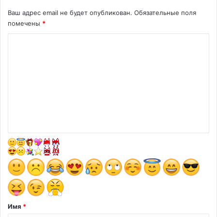
Ваш адрес email не будет опубликован.
Обязательные поля
помечены
*
К
о
м
м
е
н
т
а
р
и
й
*
Имя
*