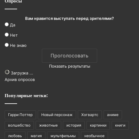
Опросы
Вам нравится выступать перед зрителями?
Да
Нет
Не знаю
Показать результаты
Загрузка ...
Архив опросов
Популярные метки:
Гарри Поттер
Новый персонаж
Хогвартс
аниме
волшебство
животные
история
картинки
книги
любовь
магия
мультфильмы
необычное