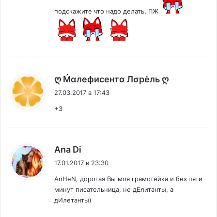
подскажите что надо делать, ПЖ
:
ღ Ḿαлефисентα Лσрėль ღ
27.03.2017 в 17:43
+3
:
Ana Di
17.01.2017 в 23:30
AnHeN, дорогая Вы моя грамотейка и без пяти
минут писательница, не дЕлитанты, а
дИлетанты)