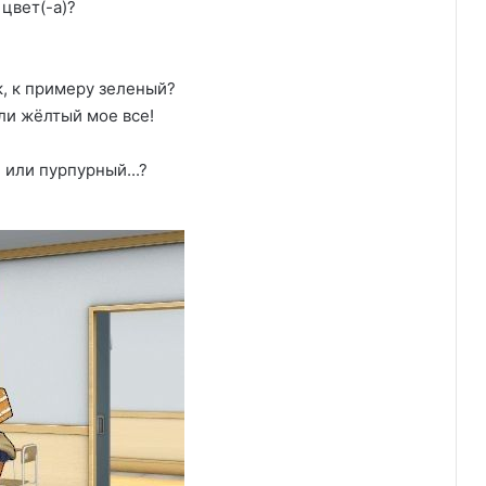
 цвет(-а)?
, к примеру зеленый?
ли жёлтый мое все!
 или пурпурный...?