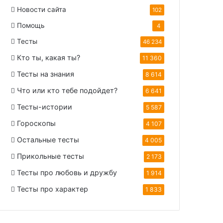
Новости сайта
102
Помощь
4
Тесты
46 234
Кто ты, какая ты?
11 360
Тесты на знания
8 614
Что или кто тебе подойдет?
6 641
Тесты-истории
5 587
Гороскопы
4 107
Остальные тесты
4 005
Прикольные тесты
2 173
Тесты про любовь и дружбу
1 914
Тесты про характер
1 833