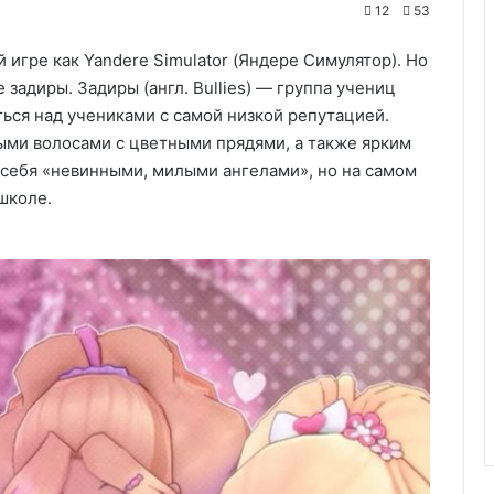
12
53
й игре как Yandere Simulator (Яндере Симулятор). Но
задиры. Задиры (англ. Bullies) — группа учениц
ься над учениками с самой низкой репутацией.
ыми волосами с цветными прядями, а также ярким
себя «невинными, милыми ангелами», но на самом
школе.