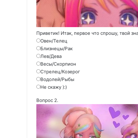
Приветик! Итак, первое что спрошу, твой зн
Овен/Телец
Близнецы/Рак
Лев/Дева
Весы/Скорпион
Стрелец/Козерог
Водолей/Рыбы
Не скажу ):)
Вопрос 2.