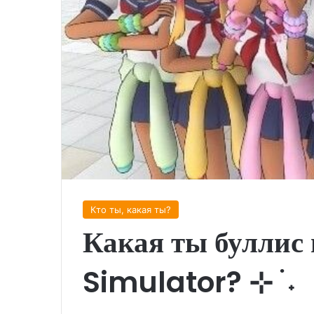
Кто ты, какая ты?
Какая ты буллис
Simulator? ⊹ ࣪ ˖