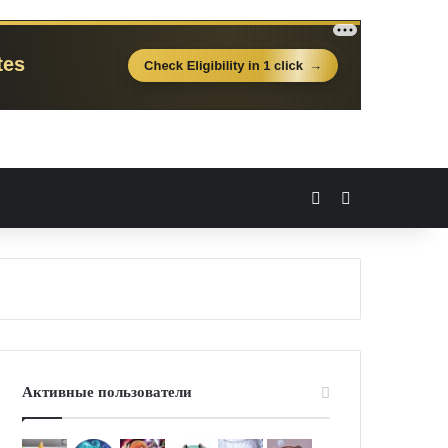
Вход
Случайная 
Активные пользователи