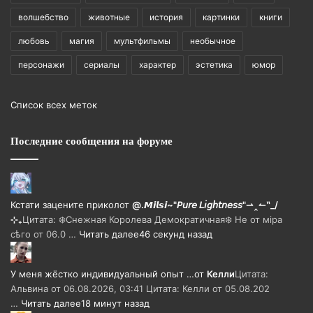
волшебство
животные
история
картинки
книги
любовь
магия
мультфильмы
необычное
персонажи
сериалы
характер
эстетика
юмор
Список всех меток
Последние сообщения на форуме
Кстати зацените прикол
от
@.𝙈𝙞𝙡𝙨𝙞~"𝘗𝘶𝘳𝘦 𝘓𝘪𝘨𝘩𝘵𝘯𝘦𝘴𝘴"⇀‸↼‶_/
⊹₊
Цитата: ❄️Снежная Королева Демократичная❄️ Не от мiра
сѣго от 06.0 …
Читать далее
46 секунд назад
У меня жёстко индивидуальный опыт …
от
Келли
Цитата:
Альвина от 06.08.2026, 03:41 Цитата: Келли от 05.08.202
…
Читать далее
18 минут назад