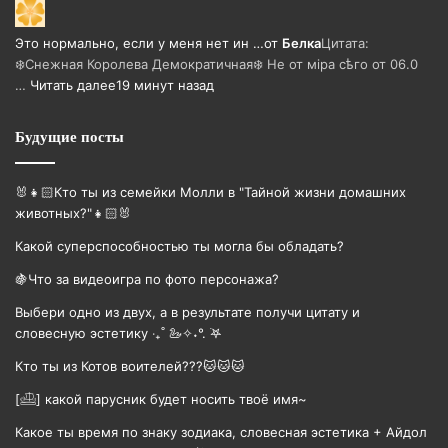
Это нормально, если у меня нет ин …
от
Белка
Цитата:
❄️Снежная Королева Демократичная❄️ Не от мiра сѣго от 06.0
…
Читать далее
19 минут назад
Будущие посты
🐰👧🏻Кто ты из семейки Молли в "Тайной жизни домашних
животных?"👧🏻🐰
Какой суперспособностью ты могла бы обладать?
🍇Что за видеоигра по фото персонажа?
Выбери одно из двух, а в результате получи цитату и
словесную эстетику ‧₊˚ 🦢✧˖°. ࣪𖤐
Кто ты из Котов воителей???🐱🐱🐱
[𓊝] какой парусник будет носить твоë имя~
Какое ты время по знаку зодиака, словесная эстетика + Айдол