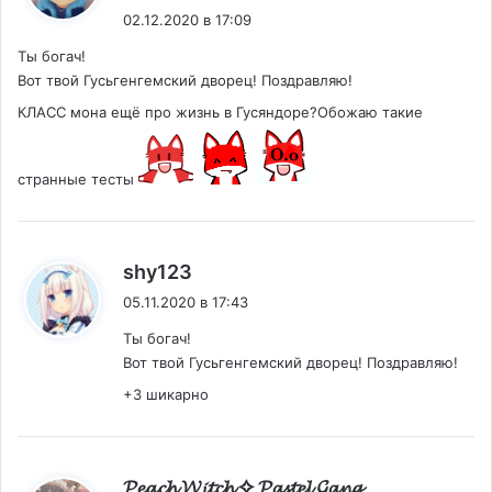
02.12.2020 в 17:09
Ты богач!
Вот твой Гусьгенгемский дворец! Поздравляю!
КЛАСС мона ещё про жизнь в Гусяндоре?Обожаю такие
странные тесты
:
shy123
05.11.2020 в 17:43
Ты богач!
Вот твой Гусьгенгемский дворец! Поздравляю!
+3 шикарно
:
𝓟𝓮𝓪𝓬𝓱 𝓦𝓲𝓽𝓬𝓱 ✧ 𝓟𝓪𝓼𝓽𝓮𝓵 𝓖𝓪𝓷𝓰