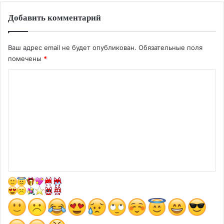
Добавить комментарий
Ваш адрес email не будет опубликован.
Обязательные поля
помечены
*
К
о
м
м
е
н
т
а
р
и