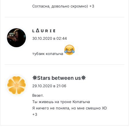
Согласна, довольно скромно) +3
:
ʟ ∆ ᴜ ʀ ɪ ᴇ
30.10.2020 в 02:44
тубзик копатыча
:
𖤓Stars between us𖤓
29.10.2020 в 21:06
Везет.
Ты живешь на троне Копатыча
Я ничего не поняла, но мне смешно ХD
+3