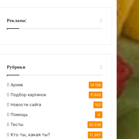
Реклама:
Рубрики
Архив
14 156
Подбор картинок
11 843
Новости сайта
102
Помощь
4
Тесты
46 236
Кто ты, какая ты?
11 361