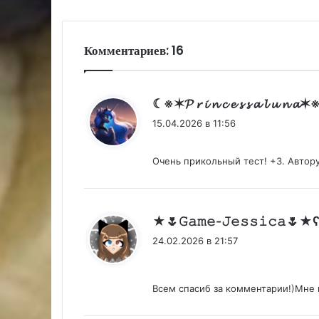
Комментариев: 16
☾※✶𝓟 𝓻 𝓲 𝓷 𝓬 𝓮 𝓼 𝓼 𝓪 𝓵 𝓾 𝓷 
15.04.2026 в 11:56
Очень прикольный тест! +3. Автор
24.02.2026 в 21:57
Всем спасиб за комментарии!)Мне 