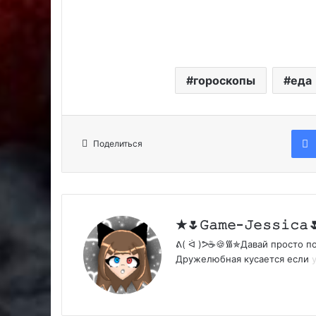
гороскопы
еда
Поделиться
ᕕ( ᐛ )ᕗ☕🍪᯾✯Давай просто
Дружелюбная кусается если