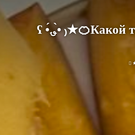
ʕ •́؈•̀ ₎★🍊Какой твой любимый фрукт по знаку зодиака?🥭