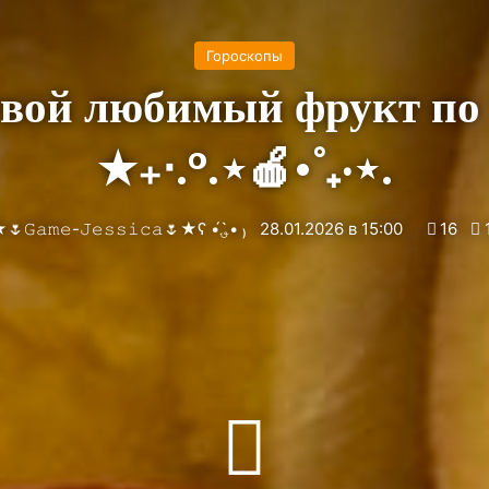
Гороскопы
★₊‧.°.⋆🍎•˚₊‧⋆.
★🌷𝙶𝚊𝚖𝚎-𝙹𝚎𝚜𝚜𝚒𝚌𝚊🌷★ʕ •́؈•̀ ₎
28.01.2026 в 15:00
16