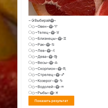
~🥭Выбирай🥝~
🍊~Овен~🥝-♈️
🍊~Телец~🥝-♉️
🍊~Близнецы~🥝-♊️
🍊~Рак~🥝-♋️
🍊~Лев~🥝-♌️
🍊~Дева~🥝-♍️
🍊~Весы~🥝-♎️
🍊~Скорпион~🥝-♏️
🍊~Стрелец~🥝-♐️
🍊~Козерог~🥝-♑️
🍊~Водолей~🥝-♒️
🍊~Рыбы~🥝-♓️