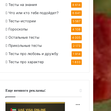
Тесты на знания
8 614
Что или кто тебе подойдет?
6 641
Тесты-истории
5 587
Гороскопы
4 108
Остальные тесты
4 005
Прикольные тесты
2 173
Тесты про любовь и дружбу
1 914
Тесты про характер
1 833
Еще немного рекламы: