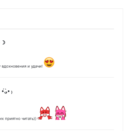
:
✶※☽
у вдохновения и удачи!
:
★🌷𝙶𝚊𝚖𝚎-𝙹𝚎𝚜𝚜𝚒𝚌𝚊🌷★ʕ •́؈•̀ ₎
их приятно читать))