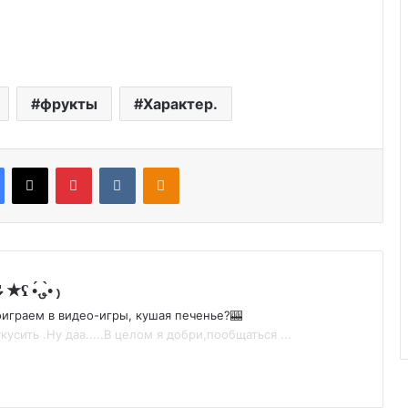
фрукты
Характер.
Facebook
X
Pinterest
VKontakte
Odnoklassniki
★🌷𝙶𝚊𝚖𝚎-𝙹𝚎𝚜𝚜𝚒𝚌𝚊🌷★ʕ •́؈•̀ ₎
 поиграем в видео-игры, кушая печенье?🎰
укусить .Ну даа.....В целом я добри,пообщаться ...