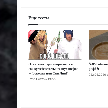
Еще тесты:
Ответь на пару вопросов, а я
☕💗Любимый
скажу тебе кто ты из двух шефов
раф?☕
— Эскофье или Сян Лин?
22.06.2026 в
23.11.2025 в 13:00