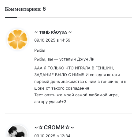
Комментариев: 6
:
~ ⲧⲉⲏь ⲕⲗⲟⲩⲏⲁ ~
09.10.2025 в 14:59
Рыбы
Рыбы, вы — усталый Джун Ли
ААА Я ТОЛЬКО ЧТО ИГРАЛА В ГЕНШИН,
ЗАДАНИЕ БЫЛО С НИМ!! И сегодня кстати
первый день знакомства с ним в геншине, я в
шоке от такого совпадения
Тест опять же моей самой любимой игре,
автору удачи!+3
:
~☆СЯОМИ☆~
09.10.2025 в 12:34