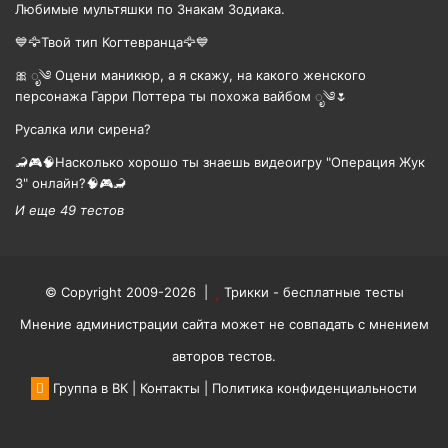
Любимые мультяшки по Знакам Зодиака.
💙🦅Твой тип Когтевранца🦅💙
🎀 ೃ༄ Оцени маникюр, а я скажу, на какого женского
персонажа Гарри Поттера ты похожа вайбом ೃ༄🌷
Русалка или сирена?
🦂🎮🧠Насколько хорошо ты знаешь видеоигру "Операция Жук
3" онлайн?🧠🎮🦂
И еще 49 тестов
© Copyright 2009-2026 |
Трикки - бесплатные тесты
Мнение администрации сайта может не совпадать с мнением
авторов тестов.
Группа в ВК
|
Контакты
|
Политика конфиденциальности