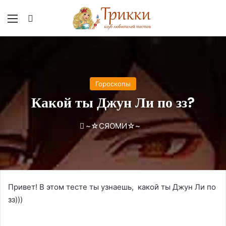
Меню
Вход
Гороскопы
Какой ты Джун Ли по зз?
~☆СЯОМИ☆~
Привет! В этом тесте ты узнаешь, какой ты Джун Ли по
зз)))