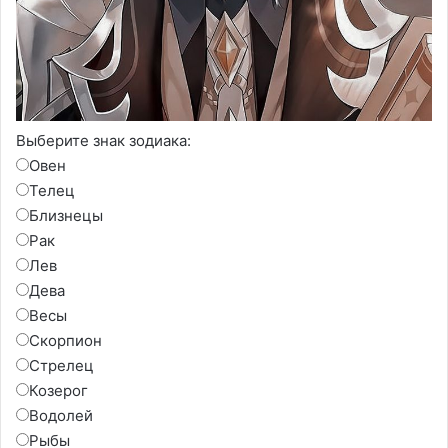
Выберите знак зодиака:
Овен
Телец
Близнецы
Рак
Лев
Дева
Весы
Скорпион
Стрелец
Козерог
Водолей
Рыбы