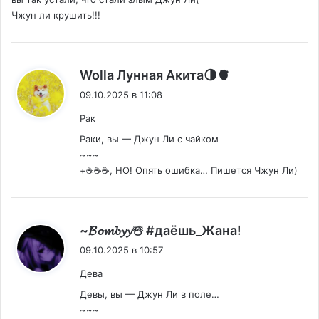
Чжун ли крушить!!!
:
Wolla Лунная Акита🌗🫀
09.10.2025 в 11:08
Рак
Раки, вы — Джун Ли с чайком
~~~
+☕☕☕, НО! Опять ошибка… Пишется Чжун Ли)
:
~𝓑𝓸𝓶𝓫𝔂𝔂☃️ #даëшь_Жана!
09.10.2025 в 10:57
Дева
Девы, вы — Джун Ли в поле…
~~~