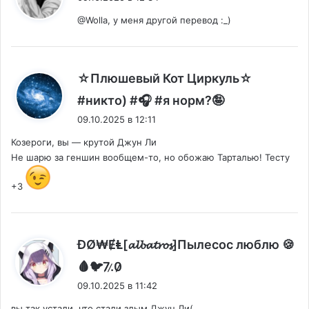
@Wolla, у меня другой перевод :_)
☆Плюшевый Кот Циркуль☆
:
#никто) #🎧 #я норм?🤪
09.10.2025 в 12:11
Козероги, вы — крутой Джун Ли
Не шарю за геншин вообщем-то, но обожаю Тарталью! Тесту
+3
ĐØ₩ɆⱠ[𝓪𝓵𝓫𝓪𝓽𝓻𝓸𝓼]Пылесос люблю 🍪
:
🩸🐦7̷.̷0̷̷
09.10.2025 в 11:42
вы так устали, что стали злым Джун Ли(