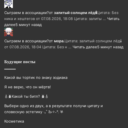
Сыграем в ассоциации?
от
залитый солнцем лёд🕯
Цитата: Без
ника и хештегов от 07.08.2026, 18:08 Цитата: залиты …
Читать
далее
5 минут назад
Сыграем в ассоциации?
от
мора.
Цитата: залитый солнцем лёд🕯
от 07.08.2026, 18:04 Цитата: Без н …
Читать далее
5 минут назад
Будущие посты
Какой вы тортик по знаку зодиака
Я не верю, что он мёртв!
🎸🪲Какой ты битл? 🪲🎸
Выбери одно из двух, а в результате получи цитату и
словесную эстетику ‧₊˚ 🦢✧˖°. ࣪𖤐
Косметика