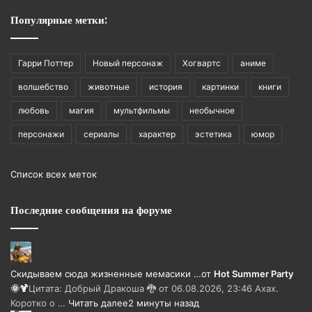
Популярные метки:
Гарри Поттер
Новый персонаж
Хогвартс
аниме
волшебство
животные
история
картинки
книги
любовь
магия
мультфильмы
необычное
персонажи
сериалы
характер
эстетика
юмор
Список всех меток
Последние сообщения на форуме
Скидываем сюда жизненные мемасики …
от
Hot Summer Party
🌞🍹
Цитата: Добрый Дракоша 🐉 от 06.08.2026, 23:46 Ахах.
Коротко о …
Читать далее
2 минуты назад