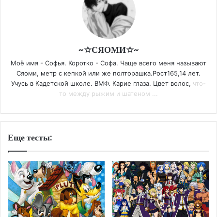
~☆СЯОМИ☆~
Моё имя - Софья. Коротко - Софа. Чаще всего меня называют
Сяоми, метр с кепкой или же полторашка.Рост165,14 лет.
Учусь в Кадетской школе. ВМФ. Карие глаза. Цвет волос,
что-
то между рыжим и шатеном ...
Еще тесты: