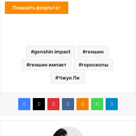
genshin impact
геншин
геншин импакт
гороскопы
Чжун Ли
Facebook
X
Pinterest
VKontakte
Odnoklassniki
WhatsApp
Telegram