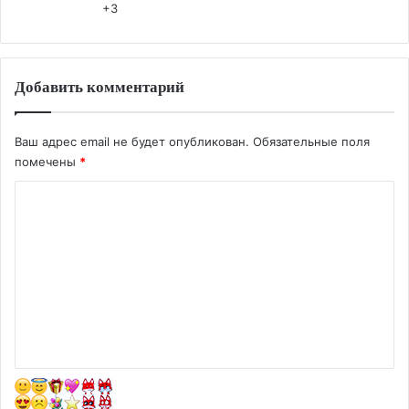
+3
Добавить комментарий
Ваш адрес email не будет опубликован.
Обязательные поля
помечены
*
К
о
м
м
е
н
т
а