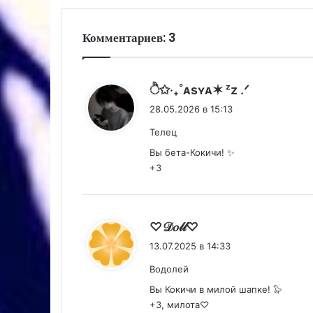
Комментариев: 3
:
ੈ✩‧₊˚ᴀsʏᴀ✶ ᶻz .ᐟ
28.05.2026 в 15:13
Телец
Вы бета-Кокичи! ✨
+3
:
♡𝒟𝑜𝓁𝓁♡
13.07.2025 в 14:33
Водолей
Вы Кокичи в милой шапке! 🦭
+3, милота♡