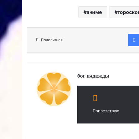
аниме
гороско
Поделиться
боᴦ нᴀдᴇжды
Приветствую