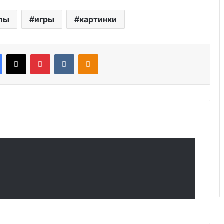
пы
игры
картинки
Facebook
X
Pinterest
VKontakte
Odnoklassniki