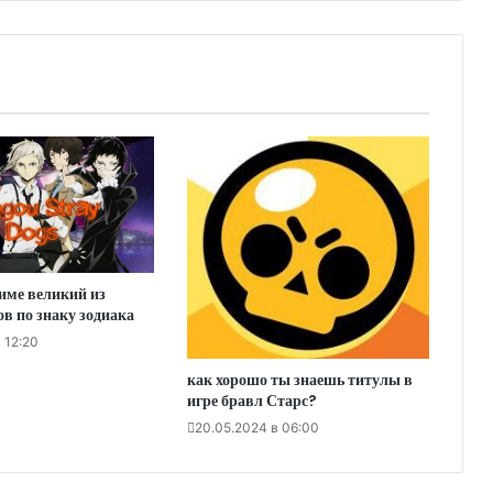
ниме великий из
ов по знаку зодиака
 12:20
как хорошо ты знаешь титулы в
игре бравл Старс?
20.05.2024 в 06:00