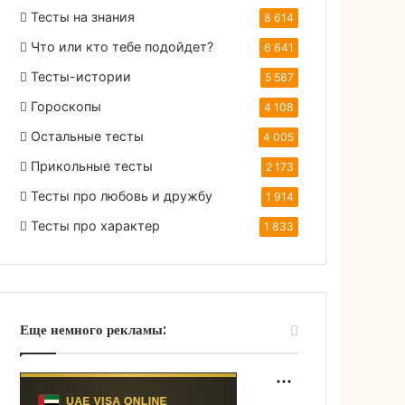
Тесты на знания
8 614
Что или кто тебе подойдет?
6 641
Тесты-истории
5 587
Гороскопы
4 108
Остальные тесты
4 005
Прикольные тесты
2 173
Тесты про любовь и дружбу
1 914
Тесты про характер
1 833
Еще немного рекламы: