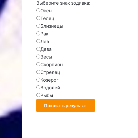
Выберите знак зодиака:
Овен
Телец
Близнецы
Рак
Лев
Дева
Весы
Скорпион
Стрелец
Козерог
Водолей
Рыбы