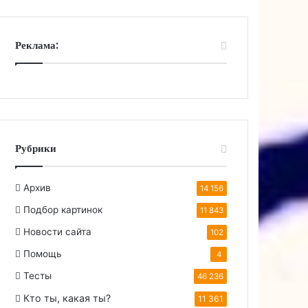
Реклама:
Рубрики
Архив
14 156
Подбор картинок
11 843
Новости сайта
102
Помощь
4
Тесты
46 236
Кто ты, какая ты?
11 361