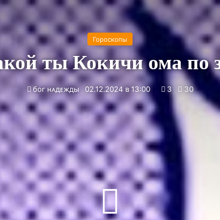
Гороскопы
кой ты Кокичи ома по 
боᴦ нᴀдᴇжды
02.12.2024 в 13:00
3
30