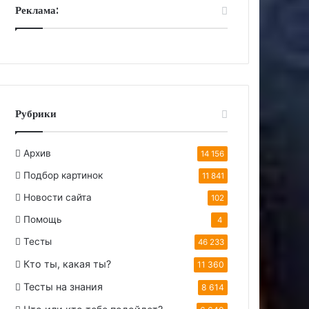
Реклама:
Рубрики
Архив
14 156
Подбор картинок
11 841
Новости сайта
102
Помощь
4
Тесты
46 233
Кто ты, какая ты?
11 360
Тесты на знания
8 614