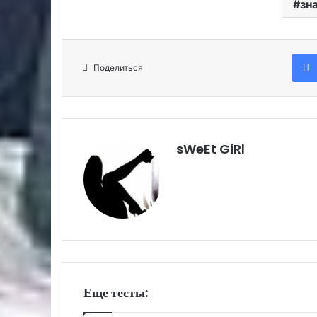
зн
Поделиться
sWeEt GiRl
Еще тесты: