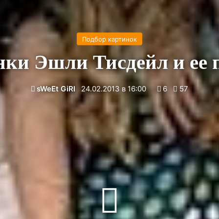
Подбор картинок
ки Эшли Тисдейл и ее 
sWeEt GiRl
24.02.2013 в 16:00
6
57