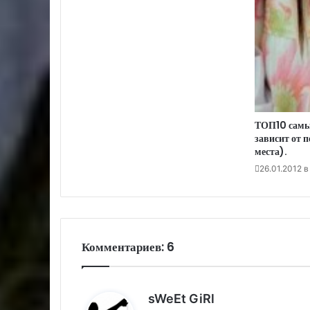
ТОП10 самых
зависит от п
места).
26.01.2012 в
Комментариев: 6
:
sWeEt GiRl