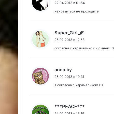
22.04.2013 в 01:54
ненравиться не проходите
:
Super_Girl_@
26.02.2013 в 17:53
согласна с карамелькой и с аней -6
:
anna.by
25.02.2013 в 19:31
я согласна с карамелькой! 0+
:
***PEACE***
24.02.2013 в 16:19