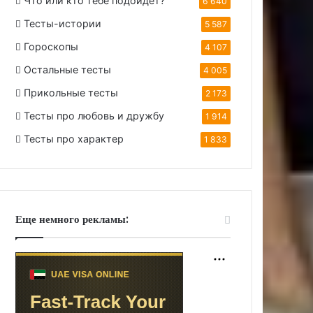
Что или кто тебе подойдет?
6 640
Тесты-истории
5 587
Гороскопы
4 107
Остальные тесты
4 005
Прикольные тесты
2 173
Тесты про любовь и дружбу
1 914
Тесты про характер
1 833
Еще немного рекламы: