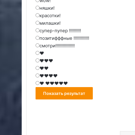
wow!
няшки!
красотки!
милашки!
супер-пупер !!!!!!!!!!
позитифффные !!!!!!!!!!!!!
смотри!!!!!!!!!!!!!!!!
♥
♥♥♥
♥♥
♥♥♥♥
♥ ♥♥♥♥♥