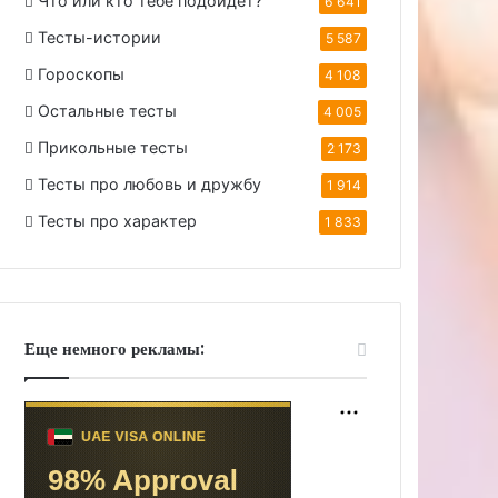
Что или кто тебе подойдет?
6 641
Тесты-истории
5 587
Гороскопы
4 108
Остальные тесты
4 005
Прикольные тесты
2 173
Тесты про любовь и дружбу
1 914
Тесты про характер
1 833
Еще немного рекламы: