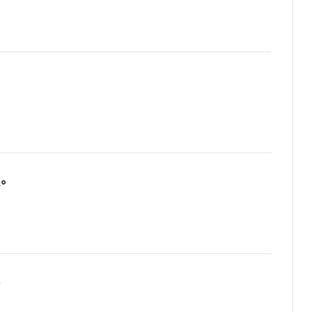
:
°
:
°