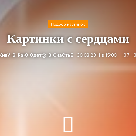
Подбор картинок
Картинки с сердцами
ЖивУ_В_РаЮ_Одет@_В_СчаСтьЕ
30.08.2011 в 15:00
7