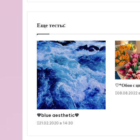
Еще тесты:
♡°Обои с ц
08.08.2022 
💙blue aesthetic💙
21.02.2020 в 14:30