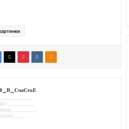
картинки
Facebook
X
Pinterest
VKontakte
Odnoklassniki
@_В_СчаСтьЕ
__________________
881________________
88888_______________
88888_.______ ...