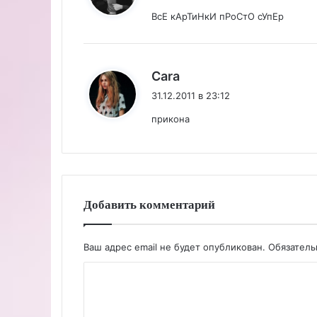
ВсЕ кАрТиНкИ пРоСтО сУпЕр
:
Cara
31.12.2011 в 23:12
прикона
Добавить комментарий
Ваш адрес email не будет опубликован.
Обязател
К
о
м