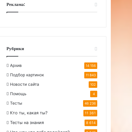
Реклама:
Рубрики
Архив
14 156
Подбор картинок
11 843
Новости сайта
102
Помощь
4
Тесты
46 236
Кто ты, какая ты?
11 361
Тесты на знания
8 614