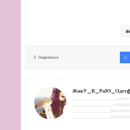
Поделиться
ЖивУ_В_РаЮ_Одет
__________________________68888.
_______________________.8888888
______________________88888888
_____________________.888888888