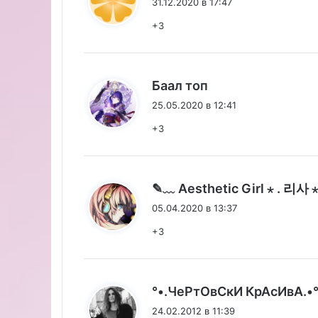
31.12.2020 в 17:47
+3
:
Баал топ
25.05.2020 в 12:41
+3
✎﹏ Aesthetic Girl ⋆ . 리사 ⋆
05.04.2020 в 13:37
+3
°•.ЧеРтОвСкИ КрАсИвА.•
24.02.2012 в 11:39